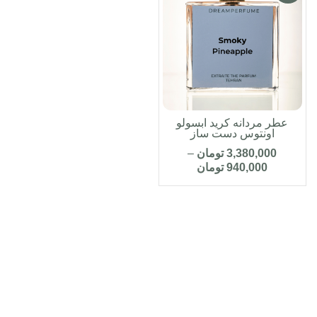
عطر مردانه کرید ابسولو
اونتوس دست ساز
3,380,000
تومان
–
940,000
تومان