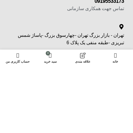
09195533173
تماس جهت همکاری سازمانی
تهران - بازار بزرگ تهران -چهارسوق بزرگ -پاساژ شمس
تبریزی -طبقه منفی یک پلاک 6
0
لینک های مفید
خانه
علاقه مندی
سبد خرید
حساب کاربری من
اینستاگرام عطر رویایی
سوالات متداول
صفحه بلاگ
شرایط و ضوابط
درباره ما