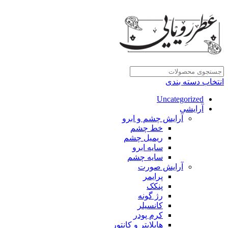
انتخاب دسته بندی
Uncategorized
آرایشی
آرایش چشم و ابرو
خط چشم
ریمیل چشم
سایه ابرو
سایه چشم
آرایش صورت
پرایمر
پنکک
رژ گونه
کانسیلر
کرم پودر
هایلایتر و کانتور