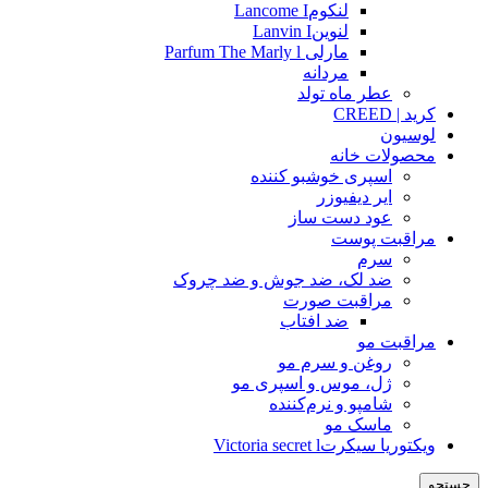
لنکومLancome I
لنوینLanvin I
مارلی Parfum The Marly l
مردانه
عطر ماه تولد
کرید | CREED
لوسیون
محصولات خانه
اسپری خوشبو کننده
ایر دیفیوزر
عود دست ساز
مراقبت پوست
سرم
ضد لک، ضد جوش و ضد چروک
مراقبت صورت
ضد افتاب
مراقبت مو
روغن و سرم مو
ژل، موس و اسپری مو
شامپو و نرم‌کننده
ماسک مو
ویکتوریا سیکرتVictoria secret l
جستجو