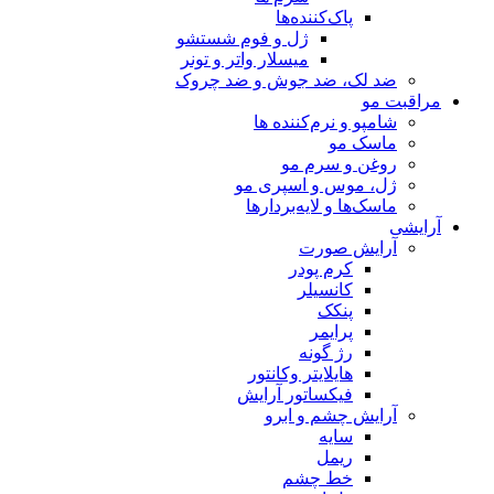
پاک‌کننده‌ها
ژل و فوم شستشو
میسلار واتر و تونر
ضد لک، ضد جوش و ضد چروک
مراقبت مو
شامپو و نرم‌کننده ها
ماسک مو
روغن و سرم مو
ژل، موس و اسپری مو
ماسک‌ها و لایه‌بردارها
آرایشی
آرایش صورت
کرم پودر
کانسیلر
پنکک
پرایمر
رژ گونه
هایلایتر وکانتور
فیکساتور آرایش
آرایش چشم و ابرو
سایه
ریمل
خط چشم