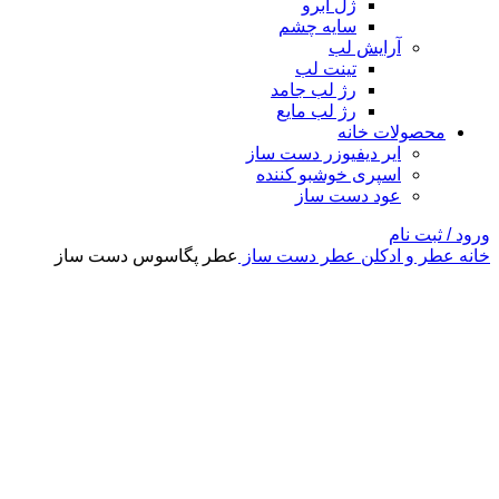
ژل ابرو
سایه چشم
آرایش لب
تینت لب
رژ لب جامد
رژ لب مایع
محصولات خانه
ایر دیفیوزر دست ساز
اسپری خوشبو کننده
عود دست ساز
ورود / ثبت نام
خانه
عطر و ادکلن
عطر دست ساز
عطر پگاسوس دست ساز