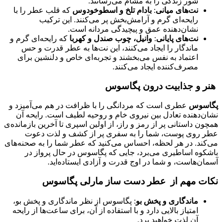
شور زندگی را به مشام می‌رسانند.
نت‌های میانی
:
بادام تلخ و اسطوخودوس
که قلب عطر را با
رایحه‌ای گرم و آرامش‌بخش پر می‌کنند. این ترکیب
نشان‌دهنده عمق و پیچیدگی مردانه است.
نت‌های پایانی
:
وانیل، چوب صندل و کهربا
که رایحه‌ای گرم و
ماندگار را ایجاد می‌کنند، این نت‌ها به عطر قدرت و حس
اعتماد به نفس می‌بخشند و تجربه‌ای خاص و دلنشین برای
مصرف‌کننده ایجاد می‌کنند.
هنر و جذابیت درون پگاسوس
پگاسوس
عطری است که مردانگی را با ظرافت در هم می‌آمیزد و
نشان‌دهنده تعادل بین نیروی خام و روحیه لطیف است. رایحه آن
همچون داستانی پر از رمز و راز، از اولین اسپری تا آخرین بازمانده‌ی
عطر روی پوست، شما را به سفری پر از کشف و لذت دعوت
می‌کند. در هر لحظه، احساس می‌کنید که عطر شما را به صحنه‌های
باشکوه اساطیری می‌برد، جایی که پگاسوس در حال پرواز در
آسمان‌هاست، و شما در اوج قدرت و آزادی ایستاده‌اید.
نکات مهم از عطر دست ساز مارلی پگاسوس
ماندگاری و پخش بو
: پگاسوس از نظر ماندگاری و پخش بو،
امتیاز بالایی دارد و با استفاده از آن، برای ساعت‌ها از رایحه
آن لذت خواهید برد.