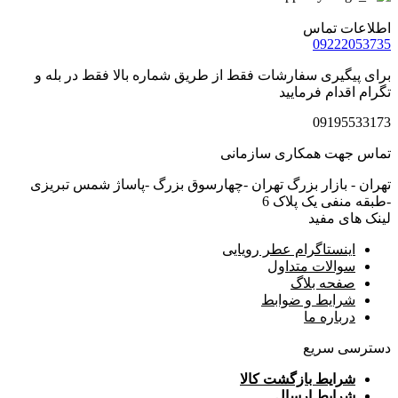
اطلاعات تماس
09222053735
برای پیگیری سفارشات فقط از طریق شماره بالا فقط در بله و
تگرام اقدام فرمایید
09195533173
تماس جهت همکاری سازمانی
تهران - بازار بزرگ تهران -چهارسوق بزرگ -پاساژ شمس تبریزی
-طبقه منفی یک پلاک 6
لینک های مفید
اینستاگرام عطر رویایی
سوالات متداول
صفحه بلاگ
شرایط و ضوابط
درباره ما
دسترسی سریع
شرایط بازگشت کالا
شرایط ارسال