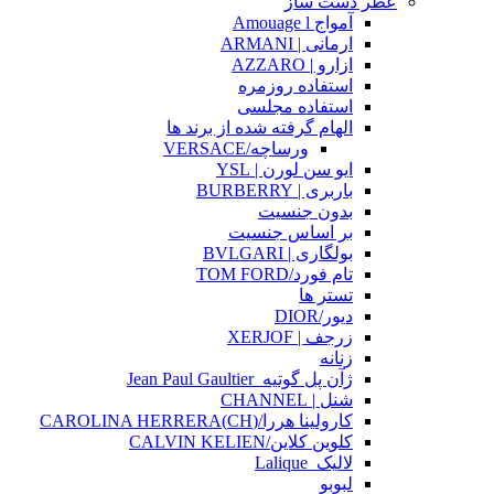
عطر دست ساز
آمواج Amouage l
ارمانی | ARMANI
ازارو | AZZARO
استفاده روزمره
استفاده مجلسی
الهام گرفته شده از برند ها
ورساچه/VERSACE
ایو سن لورن | YSL
باربری | BURBERRY
بدون جنسیت
بر اساس جنسیت
بولگاری | BVLGARI
تام فورد/TOM FORD
تستر ها
دیور/DIOR
زرجف | XERJOF
زنانه
ژآن پل گوتیه_Jean Paul Gaultier
شنل | CHANNEL
کارولینا هررا/(CH)CAROLINA HERRERA
کلوین کلاین/CALVIN KELIEN
لالیک_Lalique
لبوبو