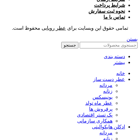
شرایط پرداخت
نحوه ثبت سفارش
تماس با ما
تمامی حقوق این وبسایت برای
عطر رویایی
محفوظ است.
بستن
جستجو
دسته بندی
بیشتر
خانه
عطر دست ساز
مردانه
زنانه
یونیسکس
عطر ماه تولد
پرفروش ها
پک تستر اقتصادی
همکاری سازمانی
ادکلن هایکوالیتی
مردانه
زنانه