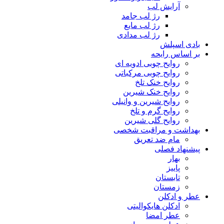
آرایش لب
رژ لب جامد
رژ لب مایع
رژ لب مدادی
بادی اسپلش
بر اساس رایحه
روایح چوبی ادویه ای
روایح چوبی مرکباتی
روایح خنک تلخ
روایح خنک شیرین
روایح شیرین و وانیلی
روایح گرم و تلخ
روایح گلی شیرین
بهداشت و مراقبت شخصی
مام ضد تعریق
پیشنهاد فصلی
بهار
پاییز
تابستان
زمستان
عطر و ادکلن
ادکلن هایکوالیتی
عطر امضا