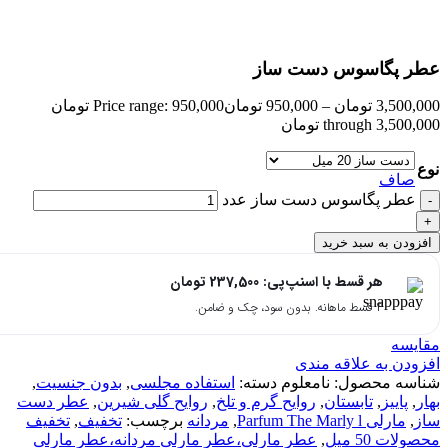
بزرگنمایی تصویر
عطر پگاسوس دست ساز
3,500,000
تومان
–
950,000
تومان
Price range: 950,000 تومان
through 3,500,000 تومان
نوع
صاف
عطر پگاسوس دست ساز عدد
افزودن به سبد خرید
هر قسط با اسنپ‌پی:
237,500
تومان
۴ قسط ماهانه. بدون سود، چک و ضامن.
مقایسه
افزودن به علاقه مندی
شناسه محصول:
نامعلوم
دسته:
استفاده مجلسی
,
بدون جنسیت
,
بهار
,
پاییز
,
تابستان
,
روایح گرم و تلخ
,
روایح گلی شیرین
,
عطر دست
ساز
,
مارلی Parfum The Marly l
,
مردانه
برچسب:
تخفیف
,
تخفیف
محصولات 50 میل
,
عطر مارلی،عطر مارلی مردانه،عطر مارلی