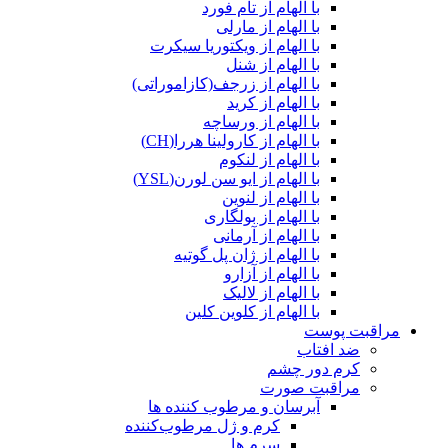
با الهام از تام فورد
با الهام از مارلی
با الهام از ویکتوریا سیکرت
با الهام از شنل
با الهام از زرجف(کازاموراتی)
با الهام از کرید
با الهام از ورساچه
با الهام از کارولینا هررا(CH)
با الهام از لنکوم
با الهام از ایو سن لورن(YSL)
با الهام از لنوین
با الهام از بولگاری
با الهام از آرمانی
با الهام از ژان پل گوتیه
با الهام از آزارو
با الهام از لالیک
با الهام از کلوین کلین
مراقبت پوست
ضد افتاب
کرم دور چشم
مراقبت صورت
آبرسان و مرطوب کننده ها
کرم و ژل مرطوب‌کننده
سرم ها