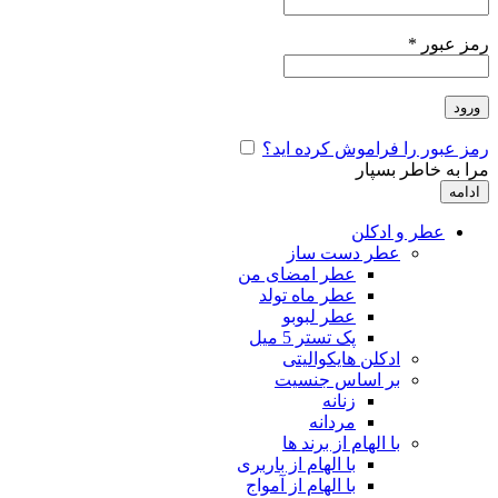
رمز عبور
*
ورود
رمز عبور را فراموش کرده اید؟
مرا به خاطر بسپار
ادامه
عطر و ادکلن
عطر دست ساز
عطر امضای من
عطر ماه تولد
عطر لبوبو
پک تستر 5 میل
ادکلن هایکوالیتی
بر اساس جنسیت
زنانه
مردانه
با الهام از برند ها
با الهام از باربری
با الهام از آمواج