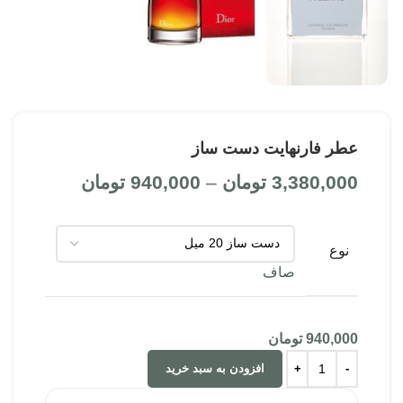
عطر فارنهایت دست ساز
Price
3,380,000
تومان
–
940,000
تومان
range:
,000
through
نوع
3,380,000 تومان
صاف
940,000
تومان
افزودن به سبد خرید