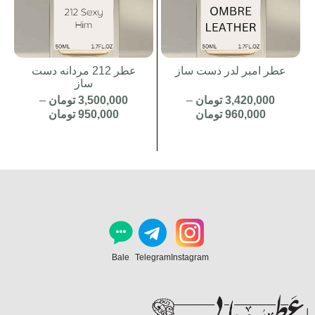
عطر امبر لدر دست ساز
عطر 212 مردانه دست
ساز
3,420,000
تومان
–
3,500,000
تومان
–
Price
Price
960,000
تومان
950,000
تومان
range:
range:
960,000 تومان
,000
through
through
3,420,000 تومان
3,500,000 تومان
Bale
Telegram
Instagram