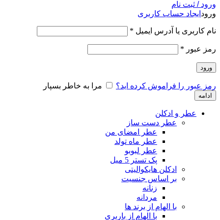
ورود / ثبت نام
ورود
ایجاد حساب کاربری
نام کاربری یا آدرس ایمیل
*
رمز عبور
*
ورود
رمز عبور را فراموش کرده اید؟
مرا به خاطر بسپار
ادامه
عطر و ادکلن
عطر دست ساز
عطر امضای من
عطر ماه تولد
عطر لبوبو
پک تستر 5 میل
ادکلن هایکوالیتی
بر اساس جنسیت
زنانه
مردانه
با الهام از برند ها
با الهام از باربری