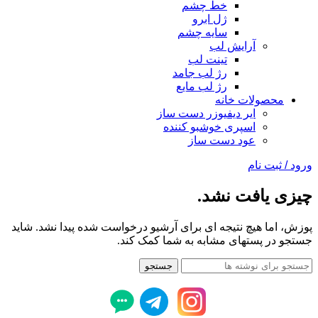
خط چشم
ژل ابرو
سایه چشم
آرایش لب
تینت لب
رژ لب جامد
رژ لب مایع
محصولات خانه
ایر دیفیوزر دست ساز
اسپری خوشبو کننده
عود دست ساز
ورود / ثبت نام
چیزی یافت نشد.
پوزش، اما هیچ نتیجه ای برای آرشیو درخواست شده پیدا نشد. شاید
جستجو در پستهای مشابه به شما کمک کند.
جستجو