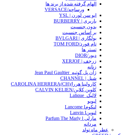
الهام گرفته شده از برند ها
ورساچه/VERSACE
ایو سن لورن | YSL
باربری | BURBERRY
بدون جنسیت
بر اساس جنسیت
بولگاری | BVLGARI
تام فورد/TOM FORD
تستر ها
دیور/DIOR
زرجف | XERJOF
زنانه
ژآن پل گوتیه_Jean Paul Gaultier
شنل | CHANNEL
کارولینا هررا/(CH)CAROLINA HERRERA
کلوین کلاین/CALVIN KELIEN
لالیک_Lalique
لبوبو
لنکومLancome I
لنوینLanvin I
مارلی Parfum The Marly l
مردانه
عطر ماه تولد