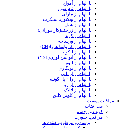
با الهام از آمواج
با الهام از تام فورد
با الهام از مارلی
با الهام از ویکتوریا سیکرت
با الهام از شنل
با الهام از زرجف(کازاموراتی)
با الهام از کرید
با الهام از ورساچه
با الهام از کارولینا هررا(CH)
با الهام از لنکوم
با الهام از ایو سن لورن(YSL)
با الهام از لنوین
با الهام از بولگاری
با الهام از آرمانی
با الهام از ژان پل گوتیه
با الهام از آزارو
با الهام از لالیک
با الهام از کلوین کلین
مراقبت پوست
ضد افتاب
کرم دور چشم
مراقبت صورت
آبرسان و مرطوب کننده ها
کرم و ژل مرطوب‌کننده