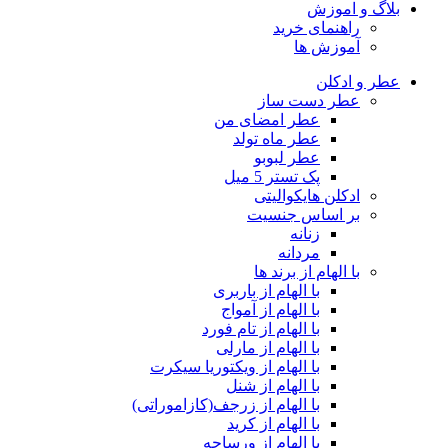
بلاگ و اموزش
راهنمای خرید
آموزش ها
عطر و ادکلن
عطر دست ساز
عطر امضای من
عطر ماه تولد
عطر لبوبو
پک تستر 5 میل
ادکلن هایکوالیتی
بر اساس جنسیت
زنانه
مردانه
با الهام از برند ها
با الهام از باربری
با الهام از آمواج
با الهام از تام فورد
با الهام از مارلی
با الهام از ویکتوریا سیکرت
با الهام از شنل
با الهام از زرجف(کازاموراتی)
با الهام از کرید
با الهام از ورساچه