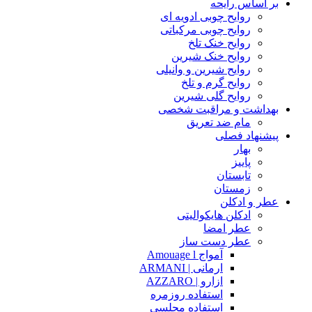
بر اساس رایحه
روایح چوبی ادویه ای
روایح چوبی مرکباتی
روایح خنک تلخ
روایح خنک شیرین
روایح شیرین و وانیلی
روایح گرم و تلخ
روایح گلی شیرین
بهداشت و مراقبت شخصی
مام ضد تعریق
پیشنهاد فصلی
بهار
پاییز
تابستان
زمستان
عطر و ادکلن
ادکلن هایکوالیتی
عطر امضا
عطر دست ساز
آمواج Amouage l
ارمانی | ARMANI
ازارو | AZZARO
استفاده روزمره
استفاده مجلسی