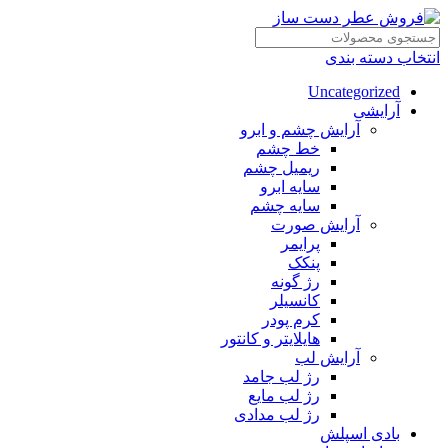
انتخاب دسته بندی
Uncategorized
آرایشی
آرایش چشم و ابرو
خط چشم
ریمیل چشم
سایه ابرو
سایه چشم
آرایش صورت
پرایمر
پنکک
رژ گونه
کانسیلر
کرم پودر
هایلایتر و کانتور
آرایش لب
رژ لب جامد
رژ لب مایع
رژ لب مدادی
بادی اسپلش