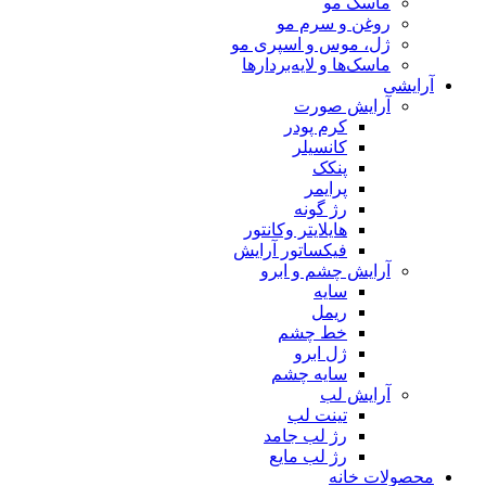
ماسک مو
روغن و سرم مو
ژل، موس و اسپری مو
ماسک‌ها و لایه‌بردارها
آرایشی
آرایش صورت
کرم پودر
کانسیلر
پنکک
پرایمر
رژ گونه
هایلایتر وکانتور
فیکساتور آرایش
آرایش چشم و ابرو
سایه
ریمل
خط چشم
ژل ابرو
سایه چشم
آرایش لب
تینت لب
رژ لب جامد
رژ لب مایع
محصولات خانه