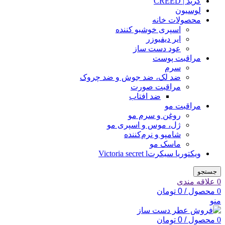
کرید | CREED
لوسیون
محصولات خانه
اسپری خوشبو کننده
ایر دیفیوزر
عود دست ساز
مراقبت پوست
سرم
ضد لک، ضد جوش و ضد چروک
مراقبت صورت
ضد افتاب
مراقبت مو
روغن و سرم مو
ژل، موس و اسپری مو
شامپو و نرم‌کننده
ماسک مو
ویکتوریا سیکرتVictoria secret l
جستجو
0
علاقه مندی
0
محصول
/
0
تومان
منو
0
محصول
/
0
تومان