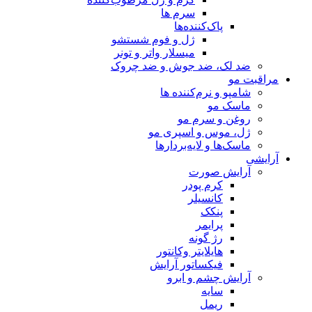
سرم ها
پاک‌کننده‌ها
ژل و فوم شستشو
میسلار واتر و تونر
ضد لک، ضد جوش و ضد چروک
مراقبت مو
شامپو و نرم‌کننده ها
ماسک مو
روغن و سرم مو
ژل، موس و اسپری مو
ماسک‌ها و لایه‌بردارها
آرایشی
آرایش صورت
کرم پودر
کانسیلر
پنکک
پرایمر
رژ گونه
هایلایتر وکانتور
فیکساتور آرایش
آرایش چشم و ابرو
سایه
ریمل