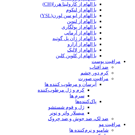
با الهام از کارولینا هررا(CH)
با الهام از لنکوم
با الهام از ایو سن لورن(YSL)
با الهام از لنوین
با الهام از بولگاری
با الهام از آرمانی
با الهام از ژان پل گوتیه
با الهام از آزارو
با الهام از لالیک
با الهام از کلوین کلین
مراقبت پوست
ضد افتاب
کرم دور چشم
مراقبت صورت
آبرسان و مرطوب کننده ها
کرم و ژل مرطوب‌کننده
سرم ها
پاک‌کننده‌ها
ژل و فوم شستشو
میسلار واتر و تونر
ضد لک، ضد جوش و ضد چروک
مراقبت مو
شامپو و نرم‌کننده ها