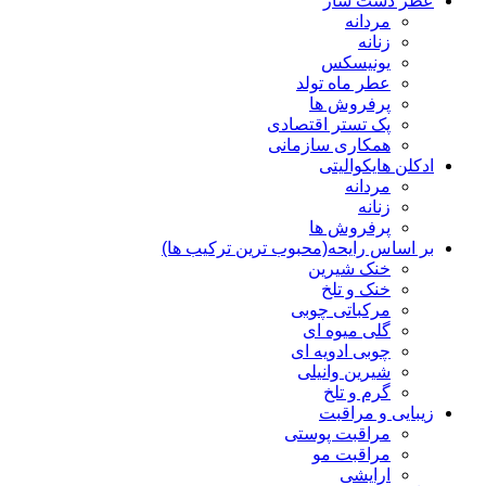
عطر دست ساز
مردانه
زنانه
یونیسکس
عطر ماه تولد
پرفروش ها
پک تستر اقتصادی
همکاری سازمانی
ادکلن هایکوالیتی
مردانه
زنانه
پرفروش ها
بر اساس رایحه(محبوب ترین ترکیب ها)
خنک شیرین
خنک و تلخ
مرکباتی چوبی
گلی میوه ای
چوبی ادویه ای
شیرین وانیلی
گرم و تلخ
زیبایی و مراقبت
مراقبت پوستی
مراقبت مو
ارایشی