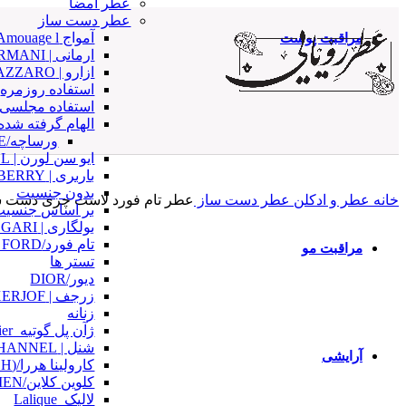
عطر امضا
با الهام از لالیک
عطر دست ساز
با الهام از کلوین کلین
مراقبت پوست
آمواج Amouage l
ارمانی | ARMANI
ضد افتاب
ازارو | AZZARO
کرم دور چشم
استفاده روزمره
مراقبت صورت
استفاده مجلسی
آبرسان و مرطوب کننده ها
الهام گرفته شده ا
کرم و ژل مرطوب‌کننده
ورساچه/VERSACE
سرم ها
ایو سن لورن | YSL
پاک‌کننده‌ها
باربری | BURBERRY
بدون جنسیت
ژل و فوم شستشو
خانه
عطر و ادکلن
عطر دست ساز
عطر تام فورد لاست چری دست س
بر اساس جنسیت
میسلار واتر و تونر
بولگاری | BVLGARI
ضد لک، ضد جوش و ضد چروک
-4%
تام فورد/TOM FORD
مراقبت مو
تستر ها
شامپو و نرم‌کننده ها
دیور/DIOR
ماسک مو
زرجف | XERJOF
روغن و سرم مو
زنانه
ژل، موس و اسپری مو
ژآن پل گوتیه_Jean Paul Gaultier
ماسک‌ها و لایه‌بردارها
شنل | CHANNEL
آرایشی
کارولینا هررا/(CH)CAROLINA HERRERA
آرایش صورت
کلوین کلاین/CALVIN KELIEN
بزرگنمایی تصویر
لالیک_Lalique
کرم پودر