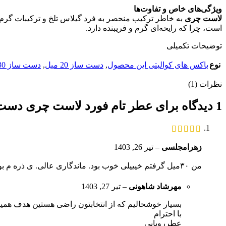
ویژگی‌های خاص و تفاوت‌ها
لاست چری
به خاطر ترکیب منحصر به فرد گیلاس تلخ و ترکیبات گرم
است، چرا که رایحه‌ای گرم و فریبنده دارد.
توضیحات تکمیلی
نوع
باکس های کوالیتی این محصول
,
دست ساز 20 میل
,
دست ساز 30 میل
نظرات (1)
1 دیدگاه برای
عطر تام فورد لاست چری دست
زهرامجلسی
–
تیر 26, 1403
من ۳۰میل گرفتم خیییلی خوب بود. ماندگاری عالی. ی ذره م بو الکل نمیده! خیلی خوب بودش 👌
مهرشاد شاهونی
–
تیر 27, 1403
بسیار خوشحالیم که از انتخابتون راضی هستین هدف ه
با احترام
عطررویایی