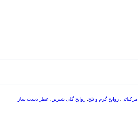
مرکباتی
,
روایح گرم و تلخ
,
روایح گلی شیرین
,
عطر دست ساز