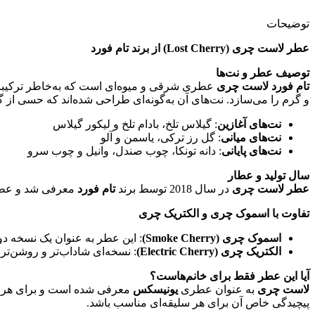
توضیحات
عطر لاست چری (Lost Cherry) از برند تام فورد
توصیف عطر و نت‌ها
تام فورد لاست چری
عطری شرقی و میوه‌ای است که به‌خاطر ترکیبات 
و گرم را می‌سازد. نت‌های آن به‌گونه‌ای طراحی شده‌اند که حسی از گ
نت‌های آغازین
: گیلاس تلخ، بادام تلخ و لیکور گیلاس
نت‌های میانی
: گل رز ترکی، یاسمن و آلو
نت‌های پایانی
: دانه تونکا، چوب صندل، وانیل و چوب سرو
سال تولید و عطار
عطر لاست چری
در سال 2018 توسط برند
تام فورد
معرفی شد و عطار 
تفاوت با اسموک چری و الکتریک چری
اسموک چری (Smoke Cherry)
: این عطر به عنوان یک نسخه دود
الکتریک چری (Electric Cherry)
: نسخه‌ای شاداب‌تر و روشن‌تر
آیا این عطر فقط برای خانم‌هاست؟
لاست چری
به عنوان عطری
یونیسکس
معرفی شده است و برای هر دو
پیچیدگی خاص آن برای هر سلیقه‌ای مناسب باشد.