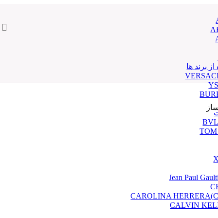
ز برند ها
از