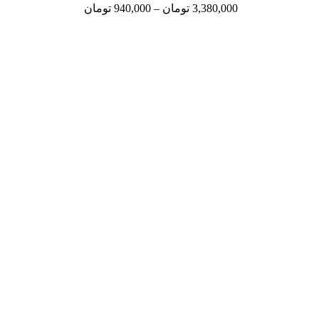
3,380,000
تومان
–
940,000
تومان