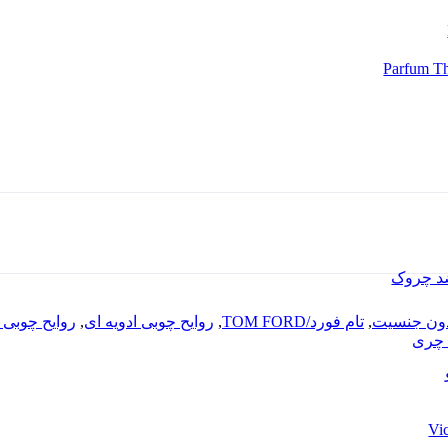
د چروک
ون جنسیت
,
تام فورد/TOM FORD
,
روایح چوبی ادویه ای
,
روایح چوبی 
 چری