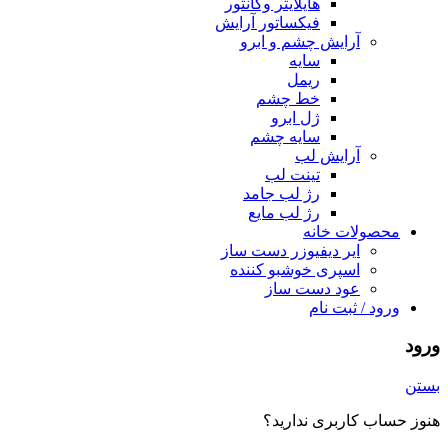
هایلایتر وکانتور
فیکساتور آرایش
آرایش چشم و ابرو
سایه
ریمل
خط چشم
ژل ابرو
سایه چشم
آرایش لب
تینت لب
رژ لب جامد
رژ لب مایع
محصولات خانه
ایر دیفیوزر دست ساز
اسپری خوشبو کننده
عود دست ساز
ورود / ثبت نام
ورود
بستن
هنوز حساب کاربری ندارید؟