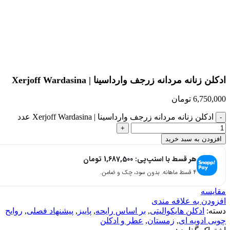
بزرگنمایی تصویر
ادکلن زنانه مردانه زرجف وارداسینا | Xerjoff Wardasina
6,750,000
تومان
ادکلن زنانه مردانه زرجف وارداسینا | Xerjoff Wardasina عدد
افزودن به سبد خرید
هر قسط با اسنپ‌پی:
1,687,500
تومان
۴ قسط ماهانه. بدون سود، چک و ضامن.
مقایسه
افزودن به علاقه مندی
دسته:
ادکلن هایکوالیتی
,
بر اساس رایحه
,
پاییز
,
پیشنهاد فصلی
,
روایح
چوبی ادویه ای
,
زمستان
,
عطر و ادکلن