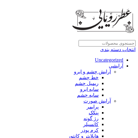
انتخاب دسته بندی
Uncategorized
آرایشی
آرایش چشم و ابرو
خط چشم
ریمیل چشم
سایه ابرو
سایه چشم
آرایش صورت
پرایمر
پنکک
رژ گونه
کانسیلر
کرم پودر
هایلایتر و کانتور