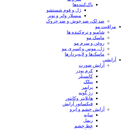
پاک‌کننده‌ها
ژل و فوم شستشو
میسلار واتر و تونر
ضد لک، ضد جوش و ضد چروک
مراقبت مو
شامپو و نرم‌کننده ها
ماسک مو
روغن و سرم مو
ژل، موس و اسپری مو
ماسک‌ها و لایه‌بردارها
آرایشی
آرایش صورت
کرم پودر
کانسیلر
پنکک
پرایمر
رژ گونه
هایلایتر وکانتور
فیکساتور آرایش
آرایش چشم و ابرو
سایه
ریمل
خط چشم