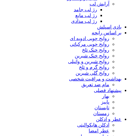
آرایش لب
رژ لب جامد
رژ لب مایع
رژ لب مدادی
بادی اسپلش
بر اساس رایحه
روایح چوبی ادویه ای
روایح چوبی مرکباتی
روایح خنک تلخ
روایح خنک شیرین
روایح شیرین و وانیلی
روایح گرم و تلخ
روایح گلی شیرین
بهداشت و مراقبت شخصی
مام ضد تعریق
پیشنهاد فصلی
بهار
پاییز
تابستان
زمستان
عطر و ادکلن
ادکلن هایکوالیتی
عطر امضا