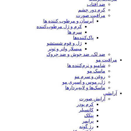
ضد افتاب
کرم دور چشم
مراقبت صورت
آبرسان و مرطوب کننده ها
کرم و ژل مرطوب‌کننده
سرم ها
پاک‌کننده‌ها
ژل و فوم شستشو
میسلار واتر و تونر
ضد لک، ضد جوش و ضد چروک
مراقبت مو
شامپو و نرم‌کننده ها
ماسک مو
روغن و سرم مو
ژل، موس و اسپری مو
ماسک‌ها و لایه‌بردارها
آرایشی
آرایش صورت
کرم پودر
کانسیلر
پنکک
پرایمر
رژ گونه