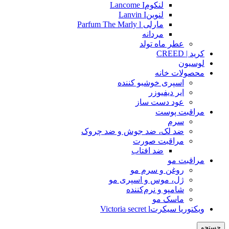
لنکومLancome I
لنوینLanvin I
مارلی Parfum The Marly l
مردانه
عطر ماه تولد
کرید | CREED
لوسیون
محصولات خانه
اسپری خوشبو کننده
ایر دیفیوزر
عود دست ساز
مراقبت پوست
سرم
ضد لک، ضد جوش و ضد چروک
مراقبت صورت
ضد افتاب
مراقبت مو
روغن و سرم مو
ژل، موس و اسپری مو
شامپو و نرم‌کننده
ماسک مو
ویکتوریا سیکرتVictoria secret l
جستجو