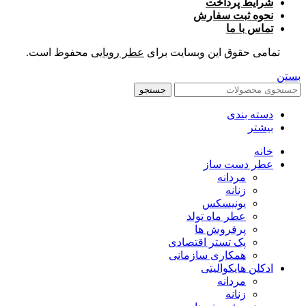
شرایط پرداخت
نحوه ثبت سفارش
تماس با ما
تمامی حقوق این وبسایت برای
عطر رویایی
محفوظ است.
بستن
جستجو
دسته بندی
بیشتر
خانه
عطر دست ساز
مردانه
زنانه
یونیسکس
عطر ماه تولد
پرفروش ها
پک تستر اقتصادی
همکاری سازمانی
ادکلن هایکوالیتی
مردانه
زنانه