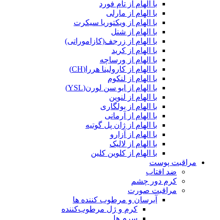
با الهام از تام فورد
با الهام از مارلی
با الهام از ویکتوریا سیکرت
با الهام از شنل
با الهام از زرجف(کازاموراتی)
با الهام از کرید
با الهام از ورساچه
با الهام از کارولینا هررا(CH)
با الهام از لنکوم
با الهام از ایو سن لورن(YSL)
با الهام از لنوین
با الهام از بولگاری
با الهام از آرمانی
با الهام از ژان پل گوتیه
با الهام از آزارو
با الهام از لالیک
با الهام از کلوین کلین
مراقبت پوست
ضد افتاب
کرم دور چشم
مراقبت صورت
آبرسان و مرطوب کننده ها
کرم و ژل مرطوب‌کننده
سرم ها