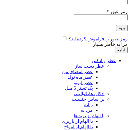
رمز عبور
*
ورود
رمز عبور را فراموش کرده اید؟
مرا به خاطر بسپار
ادامه
عطر و ادکلن
عطر دست ساز
عطر امضای من
عطر ماه تولد
عطر لبوبو
پک تستر 5 میل
ادکلن هایکوالیتی
بر اساس جنسیت
زنانه
مردانه
با الهام از برند ها
با الهام از باربری
با الهام از آمواج