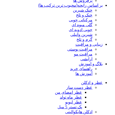
پرفروش ها
بر اساس رایحه(محبوب ترین ترکیب ها)
خنک شیرین
خنک و تلخ
مرکباتی چوبی
گلی میوه ای
چوبی ادویه ای
شیرین وانیلی
گرم و تلخ
زیبایی و مراقبت
مراقبت پوستی
مراقبت مو
ارایشی
بلاگ و اموزش
راهنمای خرید
آموزش ها
عطر و ادکلن
عطر دست ساز
عطر امضای من
عطر ماه تولد
عطر لبوبو
پک تستر 5 میل
ادکلن هایکوالیتی