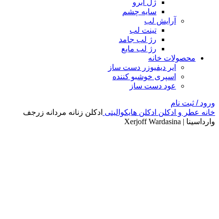
ژل ابرو
سایه چشم
آرایش لب
تینت لب
رژ لب جامد
رژ لب مایع
محصولات خانه
ایر دیفیوزر دست ساز
اسپری خوشبو کننده
عود دست ساز
ورود / ثبت نام
خانه
عطر و ادکلن
ادکلن هایکوالیتی
ادکلن زنانه مردانه زرجف
وارداسینا | Xerjoff Wardasina