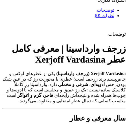
اشتراک گذاری:
توضیحات
نظرات (0)
توضیحات
زرجف وارداسینا | معرفی کامل
عطر Xerjoff Vardasina
Xerjoff Vardasina (زرجف وارداسینا)
یکی از عطرهای لوکس و
خاص‌پسند برند زرجف است؛ عطری با محوریت
رز
که در عین شیک
بودن، حس
ادویه‌ای، شرقی و مخملی
دارد. وارداسینا رزِ کاملاً
کلاسیکِ ساده نیست؛ یک رزِ عمیق و مجلسی است که با ادویه‌ها و
چوب‌ها همراه شده و نتیجه‌اش رایحه‌ای
فاخر، گرم و اغواگر
است—
مناسب کسانی که دنبال عطر امضایی و متفاوت می‌گردند.
سال معرفی و عطار