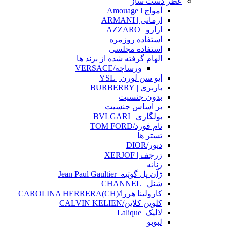
عطر دست ساز
آمواج Amouage l
ارمانی | ARMANI
ازارو | AZZARO
استفاده روزمره
استفاده مجلسی
الهام گرفته شده از برند ها
ورساچه/VERSACE
ایو سن لورن | YSL
باربری | BURBERRY
بدون جنسیت
بر اساس جنسیت
بولگاری | BVLGARI
تام فورد/TOM FORD
تستر ها
دیور/DIOR
زرجف | XERJOF
زنانه
ژآن پل گوتیه_Jean Paul Gaultier
شنل | CHANNEL
کارولینا هررا/(CH)CAROLINA HERRERA
کلوین کلاین/CALVIN KELIEN
لالیک_Lalique
لبوبو