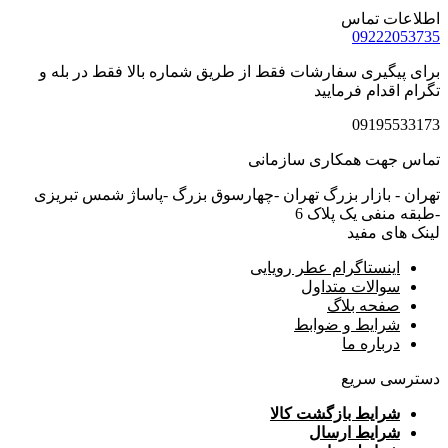
اطلاعات تماس
09222053735
برای پیگیری سفارشات فقط از طریق شماره بالا فقط در بله و
تگرام اقدام فرمایید
09195533173
تماس جهت همکاری سازمانی
تهران - بازار بزرگ تهران -چهارسوق بزرگ -پاساژ شمس تبریزی
-طبقه منفی یک پلاک 6
لینک های مفید
اینستاگرام عطر رویایی
سوالات متداول
صفحه بلاگ
شرایط و ضوابط
درباره ما
دسترسی سریع
شرایط بازگشت کالا
شرایط ارسال