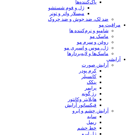
پاک‌کننده‌ها
ژل و فوم شستشو
میسلار واتر و تونر
ضد لک، ضد جوش و ضد چروک
مراقبت مو
شامپو و نرم‌کننده ها
ماسک مو
روغن و سرم مو
ژل، موس و اسپری مو
ماسک‌ها و لایه‌بردارها
آرایشی
آرایش صورت
کرم پودر
کانسیلر
پنکک
پرایمر
رژ گونه
هایلایتر وکانتور
فیکساتور آرایش
آرایش چشم و ابرو
سایه
ریمل
خط چشم
ژل ابرو