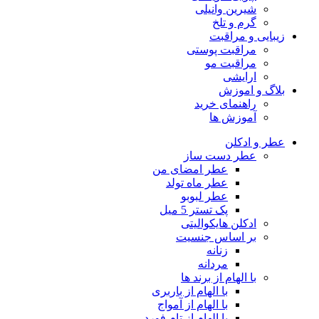
شیرین وانیلی
گرم و تلخ
زیبایی و مراقبت
مراقبت پوستی
مراقبت مو
ارایشی
بلاگ و اموزش
راهنمای خرید
آموزش ها
عطر و ادکلن
عطر دست ساز
عطر امضای من
عطر ماه تولد
عطر لبوبو
پک تستر 5 میل
ادکلن هایکوالیتی
بر اساس جنسیت
زنانه
مردانه
با الهام از برند ها
با الهام از باربری
با الهام از آمواج
با الهام از تام فورد