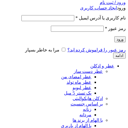
ورود / ثبت نام
ورود
ایجاد حساب کاربری
نام کاربری یا آدرس ایمیل
*
رمز عبور
*
ورود
رمز عبور را فراموش کرده اید؟
مرا به خاطر بسپار
ادامه
عطر و ادکلن
عطر دست ساز
عطر امضای من
عطر ماه تولد
عطر لبوبو
پک تستر 5 میل
ادکلن هایکوالیتی
بر اساس جنسیت
زنانه
مردانه
با الهام از برند ها
با الهام از باربری