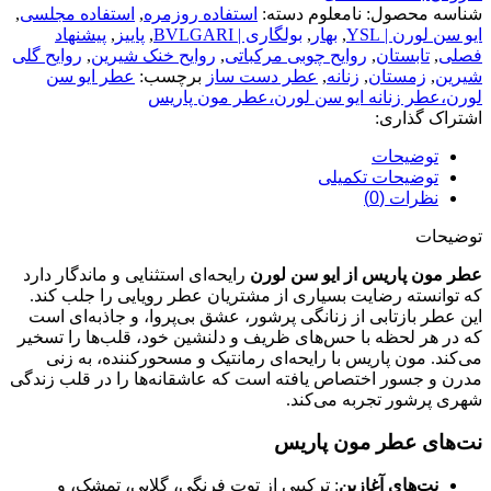
شناسه محصول:
نامعلوم
دسته:
استفاده روزمره
,
استفاده مجلسی
,
ایو سن لورن | YSL
,
بهار
,
بولگاری | BVLGARI
,
پاییز
,
پیشنهاد
فصلی
,
تابستان
,
روایح چوبی مرکباتی
,
روایح خنک شیرین
,
روایح گلی
شیرین
,
زمستان
,
زنانه
,
عطر دست ساز
برچسب:
عطر ایو سن
لورن،عطر زنانه ایو سن لورن،عطر مون پاریس
اشتراک گذاری:
توضیحات
توضیحات تکمیلی
نظرات (0)
توضیحات
عطر مون پاریس از ایو سن لورن
رایحه‌ای استثنایی و ماندگار دارد
که توانسته رضایت بسیاری از مشتریان عطر رویایی را جلب کند.
این عطر بازتابی از زنانگی پرشور، عشق بی‌پروا، و جاذبه‌ای است
که در هر لحظه با حس‌های ظریف و دلنشین خود، قلب‌ها را تسخیر
می‌کند. مون پاریس با رایحه‌ای رمانتیک و مسحورکننده، به زنی
مدرن و جسور اختصاص یافته است که عاشقانه‌ها را در قلب زندگی
شهری پرشور تجربه می‌کند.
نت‌های عطر مون پاریس
نت‌های آغازین
: ترکیبی از توت فرنگی، گلابی، تمشک، و