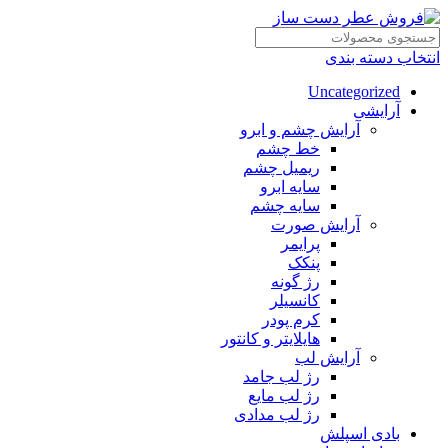
انتخاب دسته بندی
Uncategorized
آرایشی
آرایش چشم و ابرو
خط چشم
ریمیل چشم
سایه ابرو
سایه چشم
آرایش صورت
پرایمر
پنکک
رژ گونه
کانسیلر
کرم پودر
هایلایتر و کانتور
آرایش لب
رژ لب جامد
رژ لب مایع
رژ لب مدادی
بادی اسپلش