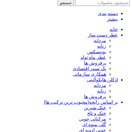
جستجو
دسته بندی
بیشتر
خانه
عطر دست ساز
مردانه
زنانه
یونیسکس
عطر ماه تولد
پرفروش ها
پک تستر اقتصادی
همکاری سازمانی
ادکلن هایکوالیتی
مردانه
زنانه
پرفروش ها
بر اساس رایحه(محبوب ترین ترکیب ها)
خنک شیرین
خنک و تلخ
مرکباتی چوبی
گلی میوه ای
چوبی ادویه ای