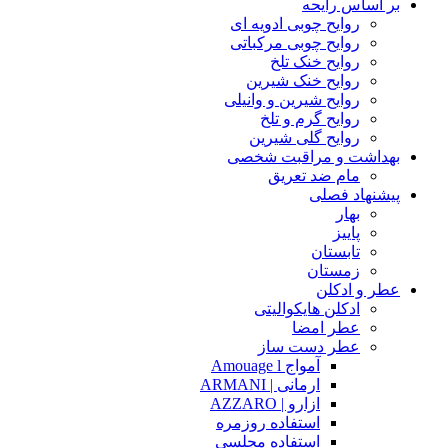
بر اساس رایحه
روایح چوبی ادویه ای
روایح چوبی مرکباتی
روایح خنک تلخ
روایح خنک شیرین
روایح شیرین و وانیلی
روایح گرم و تلخ
روایح گلی شیرین
بهداشت و مراقبت شخصی
مام ضد تعریق
پیشنهاد فصلی
بهار
پاییز
تابستان
زمستان
عطر و ادکلن
ادکلن هایکوالیتی
عطر امضا
عطر دست ساز
آمواج Amouage l
ارمانی | ARMANI
ازارو | AZZARO
استفاده روزمره
استفاده مجلسی