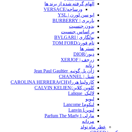
الهام گرفته شده از برند ها
ورساچه/VERSACE
ایو سن لورن | YSL
باربری | BURBERRY
بدون جنسیت
بر اساس جنسیت
بولگاری | BVLGARI
تام فورد/TOM FORD
تستر ها
دیور/DIOR
زرجف | XERJOF
زنانه
ژآن پل گوتیه_Jean Paul Gaultier
شنل | CHANNEL
کارولینا هررا/(CH)CAROLINA HERRERA
کلوین کلاین/CALVIN KELIEN
لالیک_Lalique
لبوبو
لنکومLancome I
لنوینLanvin I
مارلی Parfum The Marly l
مردانه
عطر ماه تولد