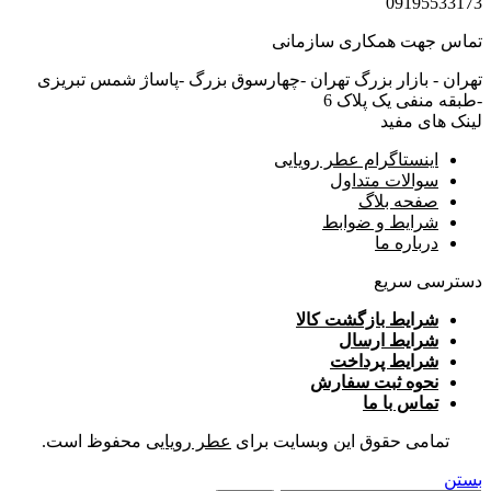
09195533173
تماس جهت همکاری سازمانی
تهران - بازار بزرگ تهران -چهارسوق بزرگ -پاساژ شمس تبریزی
-طبقه منفی یک پلاک 6
لینک های مفید
اینستاگرام عطر رویایی
سوالات متداول
صفحه بلاگ
شرایط و ضوابط
درباره ما
دسترسی سریع
شرایط بازگشت کالا
شرایط ارسال
شرایط پرداخت
نحوه ثبت سفارش
تماس با ما
تمامی حقوق این وبسایت برای
عطر رویایی
محفوظ است.
بستن