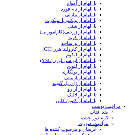
با الهام از آمواج
با الهام از تام فورد
با الهام از مارلی
با الهام از ویکتوریا سیکرت
با الهام از شنل
با الهام از زرجف(کازاموراتی)
با الهام از کرید
با الهام از ورساچه
با الهام از کارولینا هررا(CH)
با الهام از لنکوم
با الهام از ایو سن لورن(YSL)
با الهام از لنوین
با الهام از بولگاری
با الهام از آرمانی
با الهام از ژان پل گوتیه
با الهام از آزارو
با الهام از لالیک
با الهام از کلوین کلین
مراقبت پوست
ضد افتاب
کرم دور چشم
مراقبت صورت
آبرسان و مرطوب کننده ها
کرم و ژل مرطوب‌کننده