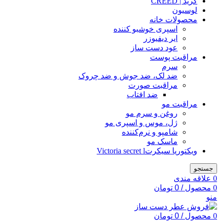
کرید | CREED
لوسیون
محصولات خانه
اسپری خوشبو کننده
ایر دیفیوزر
عود دست ساز
مراقبت پوست
سرم
ضد لک، ضد جوش و ضد چروک
مراقبت صورت
ضد افتاب
مراقبت مو
روغن و سرم مو
ژل، موس و اسپری مو
شامپو و نرم‌کننده
ماسک مو
ویکتوریا سیکرتVictoria secret l
جستجو
0
علاقه مندی
0
محصول
/
0
تومان
منو
0
محصول
/
0
تومان