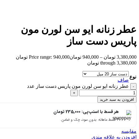
بزرگنمایی تصویر
عطر زنانه ایو سن لورن مون
پاریس دست ساز
3,380,000
تومان
–
940,000
تومان
Price range: 940,000 تومان
through 3,380,000 تومان
نوع
صاف
عطر زنانه ایو سن لورن مون پاریس دست ساز عدد
افزودن به سبد خرید
هر قسط با اسنپ‌پی:
235,000
تومان
۴ قسط ماهانه. بدون سود، چک و ضامن.
مقایسه
افزودن به علاقه مندی