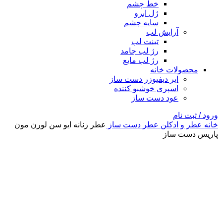
خط چشم
ژل ابرو
سایه چشم
آرایش لب
تینت لب
رژ لب جامد
رژ لب مایع
محصولات خانه
ایر دیفیوزر دست ساز
اسپری خوشبو کننده
عود دست ساز
ورود / ثبت نام
خانه
عطر و ادکلن
عطر دست ساز
عطر زنانه ایو سن لورن مون
پاریس دست ساز
-3%