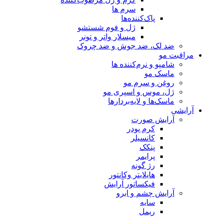
سرم ها
پاک‌کننده‌ها
ژل و فوم شستشو
میسلار واتر و تونر
ضد لک، ضد جوش و ضد چروک
مراقبت مو
شامپو و نرم‌کننده ها
ماسک مو
روغن و سرم مو
ژل، موس و اسپری مو
ماسک‌ها و لایه‌بردارها
آرایشی
آرایش صورت
کرم پودر
کانسیلر
پنکک
پرایمر
رژ گونه
هایلایتر وکانتور
فیکساتور آرایش
آرایش چشم و ابرو
سایه
ریمل