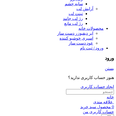
سایه چشم
آرایش لب
تینت لب
رژ لب جامد
رژ لب مایع
محصولات خانه
ایر دیفیوزر دست ساز
اسپری خوشبو کننده
عود دست ساز
ورود / ثبت نام
ورود
بستن
هنوز حساب کاربری ندارید؟
ایجاد حساب کاربری
خانه
علاقه مندی
0
محصول
سبد خرید
حساب کاربری من