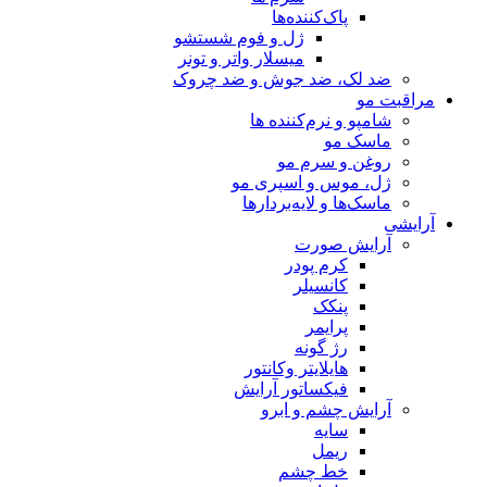
پاک‌کننده‌ها
ژل و فوم شستشو
میسلار واتر و تونر
ضد لک، ضد جوش و ضد چروک
مراقبت مو
شامپو و نرم‌کننده ها
ماسک مو
روغن و سرم مو
ژل، موس و اسپری مو
ماسک‌ها و لایه‌بردارها
آرایشی
آرایش صورت
کرم پودر
کانسیلر
پنکک
پرایمر
رژ گونه
هایلایتر وکانتور
فیکساتور آرایش
آرایش چشم و ابرو
سایه
ریمل
خط چشم