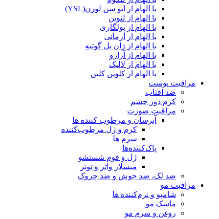
با الهام از ایو سن لورن(YSL)
با الهام از لنوین
با الهام از بولگاری
با الهام از آرمانی
با الهام از ژان پل گوتیه
با الهام از آزارو
با الهام از لالیک
با الهام از کلوین کلین
مراقبت پوست
ضد افتاب
کرم دور چشم
مراقبت صورت
آبرسان و مرطوب کننده ها
کرم و ژل مرطوب‌کننده
سرم ها
پاک‌کننده‌ها
ژل و فوم شستشو
میسلار واتر و تونر
ضد لک، ضد جوش و ضد چروک
مراقبت مو
شامپو و نرم‌کننده ها
ماسک مو
روغن و سرم مو