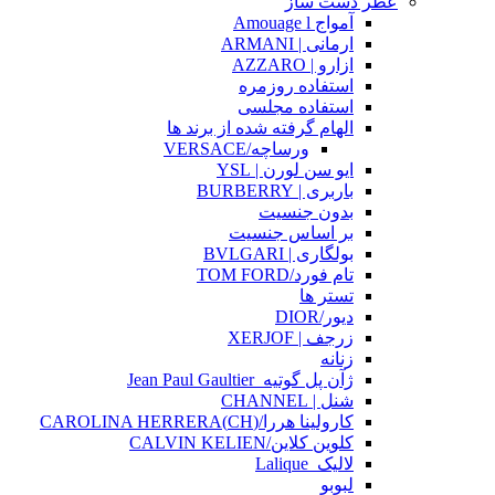
عطر دست ساز
آمواج Amouage l
ارمانی | ARMANI
ازارو | AZZARO
استفاده روزمره
استفاده مجلسی
الهام گرفته شده از برند ها
ورساچه/VERSACE
ایو سن لورن | YSL
باربری | BURBERRY
بدون جنسیت
بر اساس جنسیت
بولگاری | BVLGARI
تام فورد/TOM FORD
تستر ها
دیور/DIOR
زرجف | XERJOF
زنانه
ژآن پل گوتیه_Jean Paul Gaultier
شنل | CHANNEL
کارولینا هررا/(CH)CAROLINA HERRERA
کلوین کلاین/CALVIN KELIEN
لالیک_Lalique
لبوبو