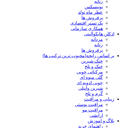
زنانه
یونیسکس
عطر ماه تولد
پرفروش ها
پک تستر اقتصادی
همکاری سازمانی
ادکلن هایکوالیتی
مردانه
زنانه
پرفروش ها
بر اساس رایحه(محبوب ترین ترکیب ها)
خنک شیرین
خنک و تلخ
مرکباتی چوبی
گلی میوه ای
چوبی ادویه ای
شیرین وانیلی
گرم و تلخ
زیبایی و مراقبت
مراقبت پوستی
مراقبت مو
ارایشی
بلاگ و اموزش
راهنمای خرید