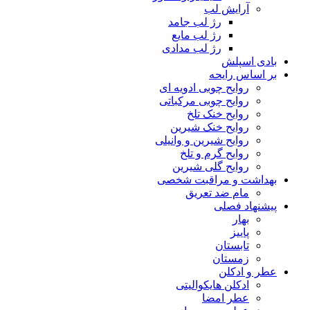
آرایش لب
رژ لب جامد
رژ لب مایع
رژ لب مدادی
بادی اسپلش
بر اساس رایحه
روایح چوبی ادویه ای
روایح چوبی مرکباتی
روایح خنک تلخ
روایح خنک شیرین
روایح شیرین و وانیلی
روایح گرم و تلخ
روایح گلی شیرین
بهداشت و مراقبت شخصی
مام ضد تعریق
پیشنهاد فصلی
بهار
پاییز
تابستان
زمستان
عطر و ادکلن
ادکلن هایکوالیتی
عطر امضا