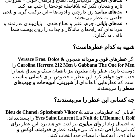
نت‌های آغازین
: گریپ‌فروت، نعناع و پرتقال خونی – شروعی
تازه و هیجان‌انگیز که بلافاصله توجه‌ها را جلب می‌کند.
نت‌های میانی
: رز، دارچین و ادویه‌ها – این ترکیب گرما و تلخی
خاصی به عطر می‌بخشد.
نت‌های پایانی
: چرم، عنبر و نعناع هندی – پایان‌بندی قدرتمند و
مردانه‌ای که رایحه‌ای ماندگار و جذاب را روی پوست شما
باقی می‌گذارد.
شبیه به کدام عطرهاست؟
اگر
عطرهای قوی و مردانه
همچون
Dolce &
،
Versace Eros
Gabbana The One for Men
یا
Carolina Herrera 212 Men
را
دوست دارید، عطر وان میلیون نیز با همان سبک و سیاق شما را
جذب خود خواهد کرد. این عطر به‌خصوص برای کسانی مناسب
است که عطرهایی با هاله‌ای از
شیرینی، ادویه‌جات و چوب‌های
معطر
را می‌پسندند.
چه کسانی این عطر را می‌پسندند؟
آقایانی که عطرهایی مانند
Spicebomb Viktor &
،
Bleu de Chanel
Rolf
یا
Yves Saint Laurent La Nuit de L’Homme
را پسندیده‌اند،
به احتمال زیاد از
وان میلیون
نیز لذت خواهند برد. این عطر برای
کسانی طراحی شده که می‌خواهند عطری
قدرتمند، لوکس و
پرانرژی
را به‌عنوان امضای خود انتخاب کنند.