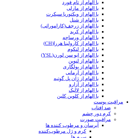
با الهام از تام فورد
با الهام از مارلی
با الهام از ویکتوریا سیکرت
با الهام از شنل
با الهام از زرجف(کازاموراتی)
با الهام از کرید
با الهام از ورساچه
با الهام از کارولینا هررا(CH)
با الهام از لنکوم
با الهام از ایو سن لورن(YSL)
با الهام از لنوین
با الهام از بولگاری
با الهام از آرمانی
با الهام از ژان پل گوتیه
با الهام از آزارو
با الهام از لالیک
با الهام از کلوین کلین
مراقبت پوست
ضد افتاب
کرم دور چشم
مراقبت صورت
آبرسان و مرطوب کننده ها
کرم و ژل مرطوب‌کننده
سرم ها