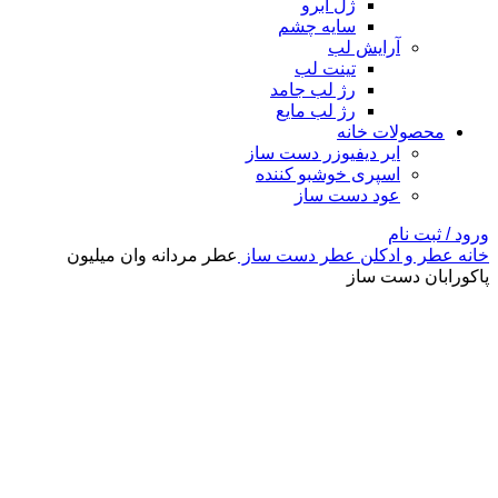
ژل ابرو
سایه چشم
آرایش لب
تینت لب
رژ لب جامد
رژ لب مایع
محصولات خانه
ایر دیفیوزر دست ساز
اسپری خوشبو کننده
عود دست ساز
ورود / ثبت نام
خانه
عطر و ادکلن
عطر دست ساز
عطر مردانه وان میلیون
پاکورابان دست ساز
-3%