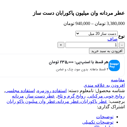
بزرگنمایی تصویر
عطر مردانه وان میلیون پاکورابان دست ساز
Price
3,380,000
تومان
–
940,000
تومان
range:
940,000 تومان
نوع
through
صاف
3,380,000 تومان
عطر
مردانه
افزودن به سبد خرید
وان
میلیون
هر قسط با اسنپ‌پی:
235,000
تومان
پاکورابان
۴ قسط ماهانه. بدون سود، چک و ضامن.
دست
ساز
مقایسه
عدد
افزودن به علاقه مندی
شناسه محصول:
نامعلوم
دسته:
استفاده روزمره
,
استفاده مجلسی
,
روایح چوبی مرکباتی
,
روایح گرم و تلخ
,
عطر دست ساز
,
مردانه
برچسب:
عطر پاکورابان،عطر مردانه،عطر وان میلیون پاکو رابان
اشتراک گذاری:
توضیحات
توضیحات تکمیلی