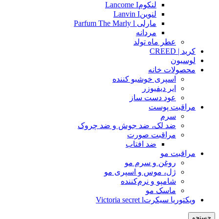
لنکومLancome I
لنوینLanvin I
مارلی Parfum The Marly l
مردانه
عطر ماه تولد
کرید | CREED
لوسیون
محصولات خانه
اسپری خوشبو کننده
ایر دیفیوزر
عود دست ساز
مراقبت پوست
سرم
ضد لک، ضد جوش و ضد چروک
مراقبت صورت
ضد افتاب
مراقبت مو
روغن و سرم مو
ژل، موس و اسپری مو
شامپو و نرم‌کننده
ماسک مو
ویکتوریا سیکرتVictoria secret l
جستجو