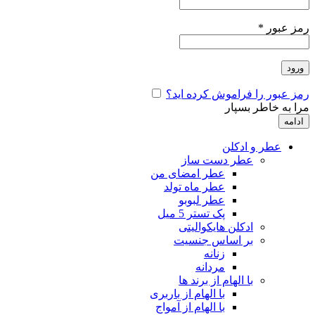
رمز عبور
*
ورود
رمز عبور را فراموش کرده اید؟
مرا به خاطر بسپار
ادامه
عطر و ادکلن
عطر دست ساز
عطر امضای من
عطر ماه تولد
عطر لبوبو
پک تستر 5 میل
ادکلن هایکوالیتی
بر اساس جنسیت
زنانه
مردانه
با الهام از برند ها
با الهام از باربری
با الهام از آمواج