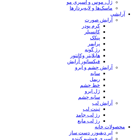
ژل، موس و اسپری مو
ماسک‌ها و لایه‌بردارها
آرایشی
آرایش صورت
کرم پودر
کانسیلر
پنکک
پرایمر
رژ گونه
هایلایتر وکانتور
فیکساتور آرایش
آرایش چشم و ابرو
سایه
ریمل
خط چشم
ژل ابرو
سایه چشم
آرایش لب
تینت لب
رژ لب جامد
رژ لب مایع
محصولات خانه
ایر دیفیوزر دست ساز
اسپری خوشبو کننده