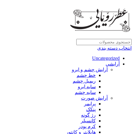
انتخاب دسته بندی
Uncategorized
آرایشی
آرایش چشم و ابرو
خط چشم
ریمیل چشم
سایه ابرو
سایه چشم
آرایش صورت
پرایمر
پنکک
رژ گونه
کانسیلر
کرم پودر
هایلایتر و کانتور