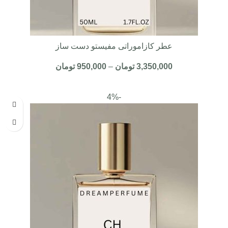
عطر کازاموراتی مفیستو دست ساز
3,350,000
تومان
–
950,000
تومان
-4%