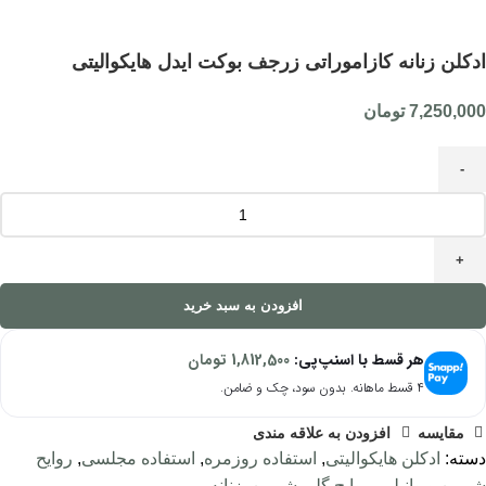
بزرگنمایی تصویر
ادکلن زنانه کازاموراتی زرجف بوکت ایدل هایکوالیتی
7,250,000
تومان
افزودن به سبد خرید
هر قسط با اسنپ‌پی:
1,812,500
تومان
۴ قسط ماهانه. بدون سود، چک و ضامن.
مقایسه
افزودن به علاقه مندی
دسته:
ادکلن هایکوالیتی
,
استفاده روزمره
,
استفاده مجلسی
,
روایح
شیرین و وانیلی
,
روایح گلی شیرین
,
زنانه