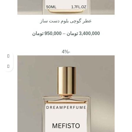
عطر گوچی بلوم دست ساز
3,400,000
تومان
–
950,000
تومان
نمره
4.33
از 5
-4%