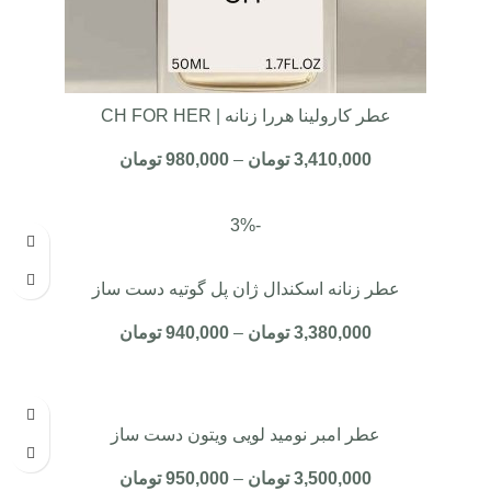
عطر کارولینا هررا زنانه | CH FOR HER
3,410,000
تومان
–
980,000
تومان
-3%
عطر زنانه اسکندال ژان پل گوتیه دست ساز
3,380,000
تومان
–
940,000
تومان
عطر امبر نومید لویی ویتون دست ساز
3,500,000
تومان
–
950,000
تومان