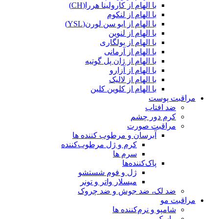
با الهام از کارولینا هررا(CH)
با الهام از لنکوم
با الهام از ایو سن لورن(YSL)
با الهام از لنوین
با الهام از بولگاری
با الهام از آرمانی
با الهام از ژان پل گوتیه
با الهام از آزارو
با الهام از لالیک
با الهام از کلوین کلین
مراقبت پوست
ضد افتاب
کرم دور چشم
مراقبت صورت
آبرسان و مرطوب کننده ها
کرم و ژل مرطوب‌کننده
سرم ها
پاک‌کننده‌ها
ژل و فوم شستشو
میسلار واتر و تونر
ضد لک، ضد جوش و ضد چروک
مراقبت مو
شامپو و نرم‌کننده ها
ماسک مو