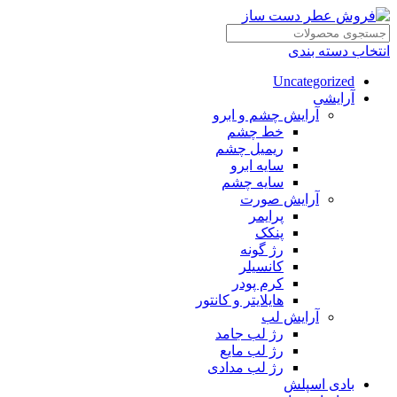
انتخاب دسته بندی
Uncategorized
آرایشی
آرایش چشم و ابرو
خط چشم
ریمیل چشم
سایه ابرو
سایه چشم
آرایش صورت
پرایمر
پنکک
رژ گونه
کانسیلر
کرم پودر
هایلایتر و کانتور
آرایش لب
رژ لب جامد
رژ لب مایع
رژ لب مدادی
بادی اسپلش