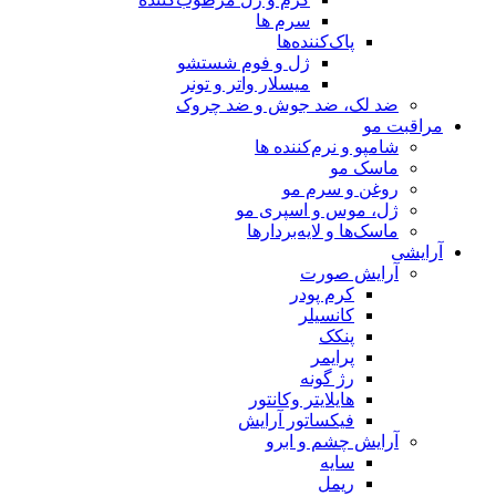
سرم ها
پاک‌کننده‌ها
ژل و فوم شستشو
میسلار واتر و تونر
ضد لک، ضد جوش و ضد چروک
مراقبت مو
شامپو و نرم‌کننده ها
ماسک مو
روغن و سرم مو
ژل، موس و اسپری مو
ماسک‌ها و لایه‌بردارها
آرایشی
آرایش صورت
کرم پودر
کانسیلر
پنکک
پرایمر
رژ گونه
هایلایتر وکانتور
فیکساتور آرایش
آرایش چشم و ابرو
سایه
ریمل