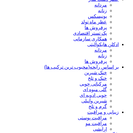
مردانه
زنانه
یونیسکس
عطر ماه تولد
پرفروش ها
پک تستر اقتصادی
همکاری سازمانی
ادکلن هایکوالیتی
مردانه
زنانه
پرفروش ها
بر اساس رایحه(محبوب ترین ترکیب ها)
خنک شیرین
خنک و تلخ
مرکباتی چوبی
گلی میوه ای
چوبی ادویه ای
شیرین وانیلی
گرم و تلخ
زیبایی و مراقبت
مراقبت پوستی
مراقبت مو
ارایشی