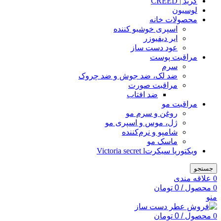
کرید | CREED
لوسیون
محصولات خانه
اسپری خوشبو کننده
ایر دیفیوزر
عود دست ساز
مراقبت پوست
سرم
ضد لک، ضد جوش و ضد چروک
مراقبت صورت
ضد افتاب
مراقبت مو
روغن و سرم مو
ژل، موس و اسپری مو
شامپو و نرم‌کننده
ماسک مو
ویکتوریا سیکرتVictoria secret l
جستجو
0
علاقه مندی
0
محصول
/
0
تومان
منو
0
محصول
/
0
تومان