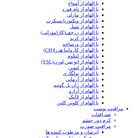
با الهام از آمواج
با الهام از تام فورد
با الهام از مارلی
با الهام از ویکتوریا سیکرت
با الهام از شنل
با الهام از زرجف(کازاموراتی)
با الهام از کرید
با الهام از ورساچه
با الهام از کارولینا هررا(CH)
با الهام از لنکوم
با الهام از ایو سن لورن(YSL)
با الهام از لنوین
با الهام از بولگاری
با الهام از آرمانی
با الهام از ژان پل گوتیه
با الهام از آزارو
با الهام از لالیک
با الهام از کلوین کلین
مراقبت پوست
ضد افتاب
کرم دور چشم
مراقبت صورت
آبرسان و مرطوب کننده ها
کرم و ژل مرطوب‌کننده