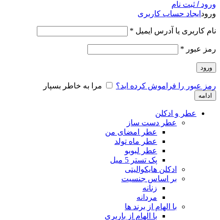
ورود / ثبت نام
ورود
ایجاد حساب کاربری
نام کاربری یا آدرس ایمیل
*
رمز عبور
*
ورود
رمز عبور را فراموش کرده اید؟
مرا به خاطر بسپار
ادامه
عطر و ادکلن
عطر دست ساز
عطر امضای من
عطر ماه تولد
عطر لبوبو
پک تستر 5 میل
ادکلن هایکوالیتی
بر اساس جنسیت
زنانه
مردانه
با الهام از برند ها
با الهام از باربری