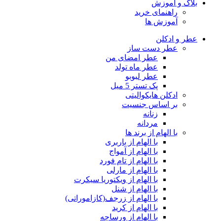
بلاگ و اموزش
راهنمای خرید
آموزش ها
عطر و ادکلن
عطر دست ساز
عطر امضای من
عطر ماه تولد
عطر لبوبو
پک تستر 5 میل
ادکلن هایکوالیتی
بر اساس جنسیت
زنانه
مردانه
با الهام از برند ها
با الهام از باربری
با الهام از آمواج
با الهام از تام فورد
با الهام از مارلی
با الهام از ویکتوریا سیکرت
با الهام از شنل
با الهام از زرجف(کازاموراتی)
با الهام از کرید
با الهام از ورساچه