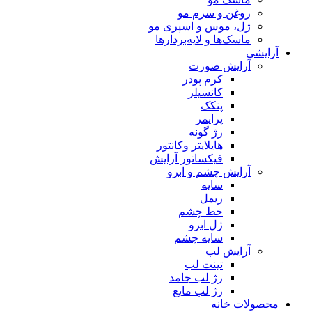
روغن و سرم مو
ژل، موس و اسپری مو
ماسک‌ها و لایه‌بردارها
آرایشی
آرایش صورت
کرم پودر
کانسیلر
پنکک
پرایمر
رژ گونه
هایلایتر وکانتور
فیکساتور آرایش
آرایش چشم و ابرو
سایه
ریمل
خط چشم
ژل ابرو
سایه چشم
آرایش لب
تینت لب
رژ لب جامد
رژ لب مایع
محصولات خانه