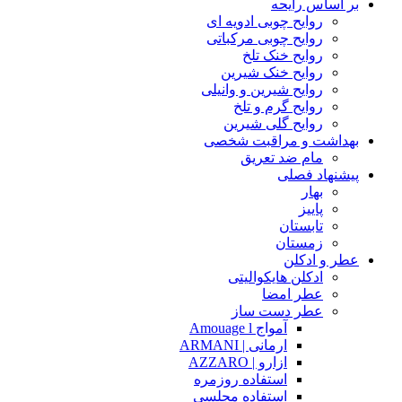
بر اساس رایحه
روایح چوبی ادویه ای
روایح چوبی مرکباتی
روایح خنک تلخ
روایح خنک شیرین
روایح شیرین و وانیلی
روایح گرم و تلخ
روایح گلی شیرین
بهداشت و مراقبت شخصی
مام ضد تعریق
پیشنهاد فصلی
بهار
پاییز
تابستان
زمستان
عطر و ادکلن
ادکلن هایکوالیتی
عطر امضا
عطر دست ساز
آمواج Amouage l
ارمانی | ARMANI
ازارو | AZZARO
استفاده روزمره
استفاده مجلسی