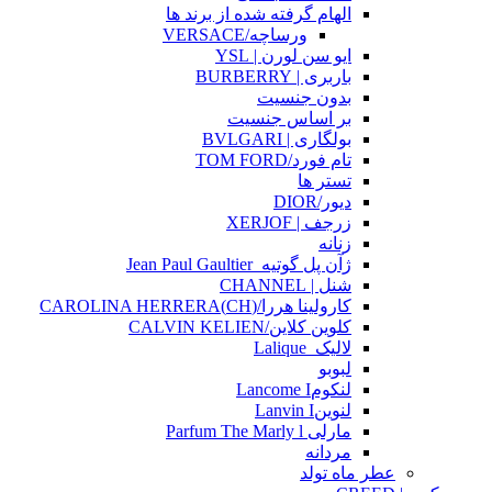
الهام گرفته شده از برند ها
ورساچه/VERSACE
ایو سن لورن | YSL
باربری | BURBERRY
بدون جنسیت
بر اساس جنسیت
بولگاری | BVLGARI
تام فورد/TOM FORD
تستر ها
دیور/DIOR
زرجف | XERJOF
زنانه
ژآن پل گوتیه_Jean Paul Gaultier
شنل | CHANNEL
کارولینا هررا/(CH)CAROLINA HERRERA
کلوین کلاین/CALVIN KELIEN
لالیک_Lalique
لبوبو
لنکومLancome I
لنوینLanvin I
مارلی Parfum The Marly l
مردانه
عطر ماه تولد