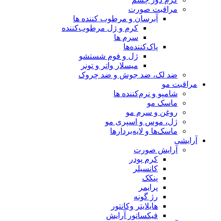
مراقبت صورت
آبرسان و مرطوب کننده ها
کرم و ژل مرطوب‌کننده
سرم ها
پاک‌کننده‌ها
ژل و فوم شستشو
میسلار واتر و تونر
ضد لک، ضد جوش و ضد چروک
مراقبت مو
شامپو و نرم‌کننده ها
ماسک مو
روغن و سرم مو
ژل، موس و اسپری مو
ماسک‌ها و لایه‌بردارها
آرایشی
آرایش صورت
کرم پودر
کانسیلر
پنکک
پرایمر
رژ گونه
هایلایتر وکانتور
فیکساتور آرایش