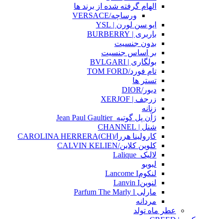
الهام گرفته شده از برند ها
ورساچه/VERSACE
ایو سن لورن | YSL
باربری | BURBERRY
بدون جنسیت
بر اساس جنسیت
بولگاری | BVLGARI
تام فورد/TOM FORD
تستر ها
دیور/DIOR
زرجف | XERJOF
زنانه
ژآن پل گوتیه_Jean Paul Gaultier
شنل | CHANNEL
کارولینا هررا/(CH)CAROLINA HERRERA
کلوین کلاین/CALVIN KELIEN
لالیک_Lalique
لبوبو
لنکومLancome I
لنوینLanvin I
مارلی Parfum The Marly l
مردانه
عطر ماه تولد