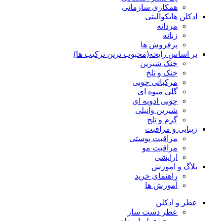
همکاری سازمانی
ادکلن هایکوالیتی
مردانه
زنانه
پرفروش ها
بر اساس رایحه(محبوب ترین ترکیب ها)
خنک شیرین
خنک و تلخ
مرکباتی چوبی
گلی میوه ای
چوبی ادویه ای
شیرین وانیلی
گرم و تلخ
زیبایی و مراقبت
مراقبت پوستی
مراقبت مو
ارایشی
بلاگ و اموزش
راهنمای خرید
آموزش ها
عطر و ادکلن
عطر دست ساز