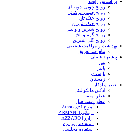
بر اساس رایحه
روایح چوبی ادویه ای
روایح چوبی مرکباتی
روایح خنک تلخ
روایح خنک شیرین
روایح شیرین و وانیلی
روایح گرم و تلخ
روایح گلی شیرین
بهداشت و مراقبت شخصی
مام ضد تعریق
پیشنهاد فصلی
بهار
پاییز
تابستان
زمستان
عطر و ادکلن
ادکلن هایکوالیتی
عطر امضا
عطر دست ساز
آمواج Amouage l
ارمانی | ARMANI
ازارو | AZZARO
استفاده روزمره
استفاده مجلسی