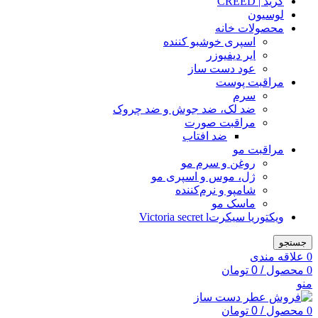
کرید | CREED
لوسیون
محصولات خانه
اسپری خوشبو کننده
ایر دیفیوزر
عود دست ساز
مراقبت پوست
سرم
ضد لک، ضد جوش و ضد چروک
مراقبت صورت
ضد افتاب
مراقبت مو
روغن و سرم مو
ژل، موس و اسپری مو
شامپو و نرم‌کننده
ماسک مو
ویکتوریا سیکرتVictoria secret l
جستجو
0
علاقه مندی
0
محصول
/
0
تومان
منو
0
محصول
/
0
تومان