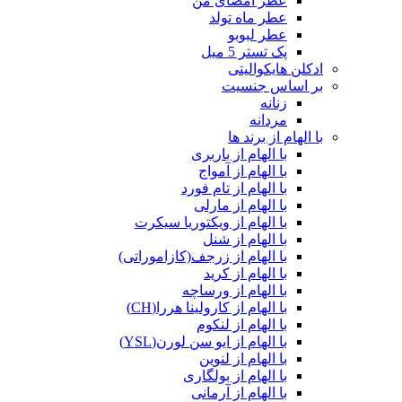
عطر امضای من
عطر ماه تولد
عطر لبوبو
پک تستر 5 میل
ادکلن هایکوالیتی
بر اساس جنسیت
زنانه
مردانه
با الهام از برند ها
با الهام از باربری
با الهام از آمواج
با الهام از تام فورد
با الهام از مارلی
با الهام از ویکتوریا سیکرت
با الهام از شنل
با الهام از زرجف(کازاموراتی)
با الهام از کرید
با الهام از ورساچه
با الهام از کارولینا هررا(CH)
با الهام از لنکوم
با الهام از ایو سن لورن(YSL)
با الهام از لنوین
با الهام از بولگاری
با الهام از آرمانی