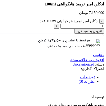
ادکلن امبر نومید هایکوالیتی 100ml
7,150,000
تومان
ادکلن امبر نومید هایکوالیتی 100ml عدد
افزودن به سبد خرید
هر قسط با اسنپ‌پی:
1,787,500
تومان
۴ قسط ماهانه. بدون سود، چک و ضامن.
مقایسه
افزودن به علاقه مندی
دسته:
Uncategorized
اشتراک گذاری:
توضیحات
نظرات (0)
توضیحات
سفری باشکوه به سرزمین‌های شرقی