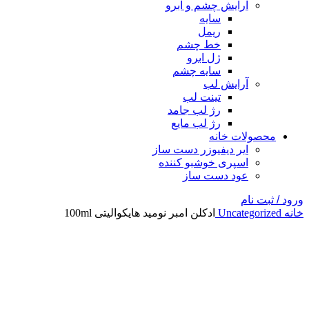
آرایش چشم و ابرو
سایه
ریمل
خط چشم
ژل ابرو
سایه چشم
آرایش لب
تینت لب
رژ لب جامد
رژ لب مایع
محصولات خانه
ایر دیفیوزر دست ساز
اسپری خوشبو کننده
عود دست ساز
ورود / ثبت نام
خانه
Uncategorized
ادکلن امبر نومید هایکوالیتی 100ml
بزرگنمایی تصویر