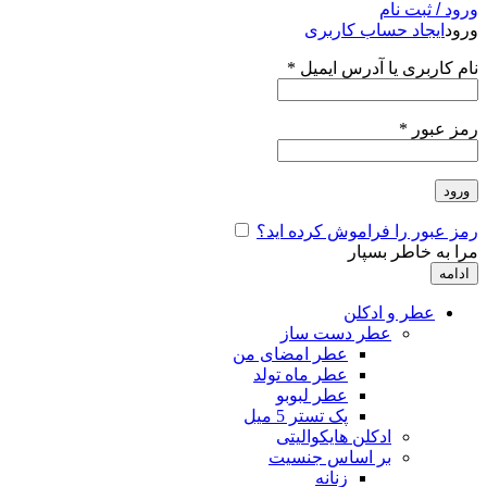
ورود / ثبت نام
ورود
ایجاد حساب کاربری
نام کاربری یا آدرس ایمیل
*
رمز عبور
*
ورود
رمز عبور را فراموش کرده اید؟
مرا به خاطر بسپار
ادامه
عطر و ادکلن
عطر دست ساز
عطر امضای من
عطر ماه تولد
عطر لبوبو
پک تستر 5 میل
ادکلن هایکوالیتی
بر اساس جنسیت
زنانه