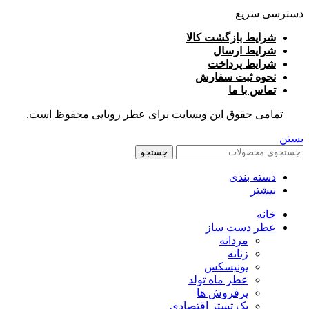
دسترسی سریع
شرایط بازگشت کالا
شرایط ارسال
شرایط پرداخت
نحوه ثبت سفارش
تماس با ما
تمامی حقوق این وبسایت برای
عطر رویایی
محفوظ است.
بستن
جستجو
دسته بندی
بیشتر
خانه
عطر دست ساز
مردانه
زنانه
یونیسکس
عطر ماه تولد
پرفروش ها
پک تستر اقتصادی