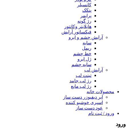
کانسیلر
پنکک
پرایمر
رژ گونه
هایلایتر وکانتور
فیکساتور آرایش
آرایش چشم و ابرو
سایه
ریمل
خط چشم
ژل ابرو
سایه چشم
آرایش لب
تینت لب
رژ لب جامد
رژ لب مایع
محصولات خانه
ایر دیفیوزر دست ساز
اسپری خوشبو کننده
عود دست ساز
ورود / ثبت نام
ورود