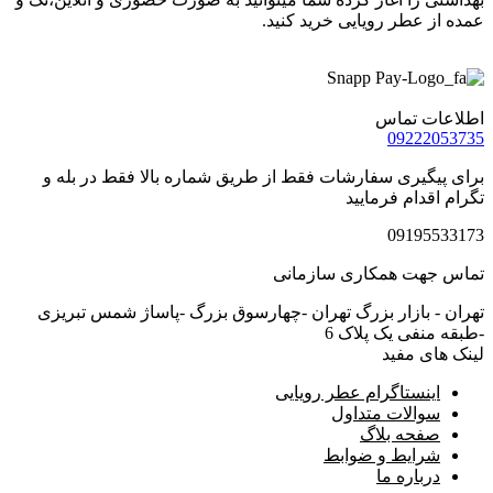
عمده از عطر رویایی خرید کنید.
اطلاعات تماس
09222053735
برای پیگیری سفارشات فقط از طریق شماره بالا فقط در بله و
تگرام اقدام فرمایید
09195533173
تماس جهت همکاری سازمانی
تهران - بازار بزرگ تهران -چهارسوق بزرگ -پاساژ شمس تبریزی
-طبقه منفی یک پلاک 6
لینک های مفید
اینستاگرام عطر رویایی
سوالات متداول
صفحه بلاگ
شرایط و ضوابط
درباره ما