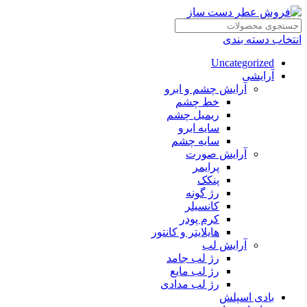
انتخاب دسته بندی
Uncategorized
آرایشی
آرایش چشم و ابرو
خط چشم
ریمیل چشم
سایه ابرو
سایه چشم
آرایش صورت
پرایمر
پنکک
رژ گونه
کانسیلر
کرم پودر
هایلایتر و کانتور
آرایش لب
رژ لب جامد
رژ لب مایع
رژ لب مدادی
بادی اسپلش