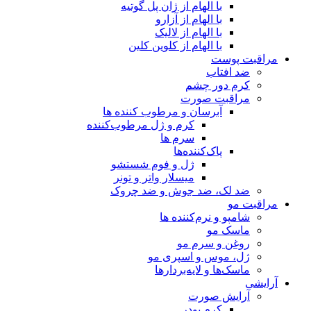
با الهام از ژان پل گوتیه
با الهام از آزارو
با الهام از لالیک
با الهام از کلوین کلین
مراقبت پوست
ضد افتاب
کرم دور چشم
مراقبت صورت
آبرسان و مرطوب کننده ها
کرم و ژل مرطوب‌کننده
سرم ها
پاک‌کننده‌ها
ژل و فوم شستشو
میسلار واتر و تونر
ضد لک، ضد جوش و ضد چروک
مراقبت مو
شامپو و نرم‌کننده ها
ماسک مو
روغن و سرم مو
ژل، موس و اسپری مو
ماسک‌ها و لایه‌بردارها
آرایشی
آرایش صورت
کرم پودر