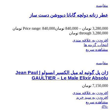
مقایسه
عطر زنانه دولچه گابانا دیووشن دست ساز
3,280,000
تومان
–
840,000
تومان
Price range: 840,000 تومان
through 3,280,000 تومان
افزودن به علاقه مندی
انتخاب گزینه ها
مشاهده سریع
مقایسه
ژان پل گوتیه له میل الکسیر ابسولو | Jean Paul
GAULTIER – Le Male Elixir Absolu
7,150,000
تومان
افزودن به علاقه مندی
افزودن به سبد خرید
مشاهده سریع
-4%