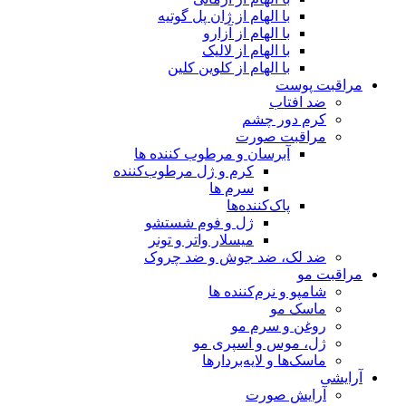
با الهام از ژان پل گوتیه
با الهام از آزارو
با الهام از لالیک
با الهام از کلوین کلین
مراقبت پوست
ضد افتاب
کرم دور چشم
مراقبت صورت
آبرسان و مرطوب کننده ها
کرم و ژل مرطوب‌کننده
سرم ها
پاک‌کننده‌ها
ژل و فوم شستشو
میسلار واتر و تونر
ضد لک، ضد جوش و ضد چروک
مراقبت مو
شامپو و نرم‌کننده ها
ماسک مو
روغن و سرم مو
ژل، موس و اسپری مو
ماسک‌ها و لایه‌بردارها
آرایشی
آرایش صورت