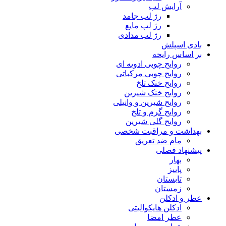
آرایش لب
رژ لب جامد
رژ لب مایع
رژ لب مدادی
بادی اسپلش
بر اساس رایحه
روایح چوبی ادویه ای
روایح چوبی مرکباتی
روایح خنک تلخ
روایح خنک شیرین
روایح شیرین و وانیلی
روایح گرم و تلخ
روایح گلی شیرین
بهداشت و مراقبت شخصی
مام ضد تعریق
پیشنهاد فصلی
بهار
پاییز
تابستان
زمستان
عطر و ادکلن
ادکلن هایکوالیتی
عطر امضا