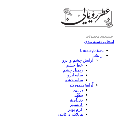
انتخاب دسته بندی
Uncategorized
آرایشی
آرایش چشم و ابرو
خط چشم
ریمیل چشم
سایه ابرو
سایه چشم
آرایش صورت
پرایمر
پنکک
رژ گونه
کانسیلر
کرم پودر
هایلایتر و کانتور