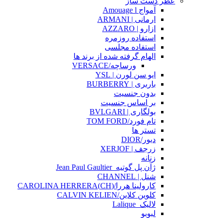
عطر دست ساز
آمواج Amouage l
ارمانی | ARMANI
ازارو | AZZARO
استفاده روزمره
استفاده مجلسی
الهام گرفته شده از برند ها
ورساچه/VERSACE
ایو سن لورن | YSL
باربری | BURBERRY
بدون جنسیت
بر اساس جنسیت
بولگاری | BVLGARI
تام فورد/TOM FORD
تستر ها
دیور/DIOR
زرجف | XERJOF
زنانه
ژآن پل گوتیه_Jean Paul Gaultier
شنل | CHANNEL
کارولینا هررا/(CH)CAROLINA HERRERA
کلوین کلاین/CALVIN KELIEN
لالیک_Lalique
لبوبو