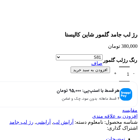
بزرگنمایی تصویر
رژ لب جامد گلمور شاین کالیستا
380,000
تومان
رنگ رژلب گلمور
صاف
افزودن به سبد خرید
هر قسط با اسنپ‌پی:
95,000
تومان
۴ قسط ماهانه. بدون سود، چک و ضامن.
مقایسه
افزودن به علاقه مندی
شناسه محصول:
نامعلوم
دسته:
آرایش لب
,
آرایشی
,
رژ لب جامد
اشتراک گذاری:
توضیحات