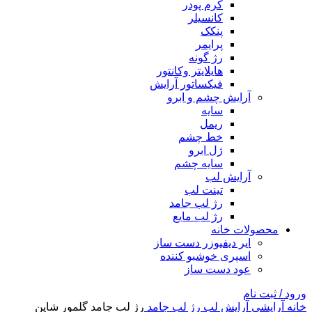
کرم پودر
کانسیلر
پنکک
پرایمر
رژ گونه
هایلایتر وکانتور
فیکساتور آرایش
آرایش چشم و ابرو
سایه
ریمل
خط چشم
ژل ابرو
سایه چشم
آرایش لب
تینت لب
رژ لب جامد
رژ لب مایع
محصولات خانه
ایر دیفیوزر دست ساز
اسپری خوشبو کننده
عود دست ساز
ورود / ثبت نام
خانه
آرایشی
آرایش لب
رژ لب جامد
رژ لب جامد گلمور شاین