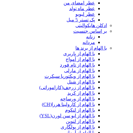
عطر امضای من
عطر ماه تولد
عطر لبوبو
پک تستر 5 میل
ادکلن هایکوالیتی
بر اساس جنسیت
زنانه
مردانه
با الهام از برند ها
با الهام از باربری
با الهام از آمواج
با الهام از تام فورد
با الهام از مارلی
با الهام از ویکتوریا سیکرت
با الهام از شنل
با الهام از زرجف(کازاموراتی)
با الهام از کرید
با الهام از ورساچه
با الهام از کارولینا هررا(CH)
با الهام از لنکوم
با الهام از ایو سن لورن(YSL)
با الهام از لنوین
با الهام از بولگاری
با الهام از آرمانی