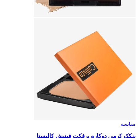
مقایسه
پنکک کرمی دوکاره پرفکت فینیش کالیستا