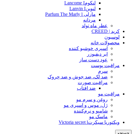
لنکومLancome I
لنوینLanvin I
مارلی Parfum The Marly l
مردانه
عطر ماه تولد
کرید | CREED
لوسیون
محصولات خانه
اسپری خوشبو کننده
ایر دیفیوزر
عود دست ساز
مراقبت پوست
سرم
ضد لک، ضد جوش و ضد چروک
مراقبت صورت
ضد افتاب
مراقبت مو
روغن و سرم مو
ژل، موس و اسپری مو
شامپو و نرم‌کننده
ماسک مو
ویکتوریا سیکرتVictoria secret l
جستجو