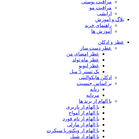
مراقبت پوستی
مراقبت مو
ارایشی
بلاگ و اموزش
راهنمای خرید
آموزش ها
عطر و ادکلن
عطر دست ساز
عطر امضای من
عطر ماه تولد
عطر لبوبو
پک تستر 5 میل
ادکلن هایکوالیتی
بر اساس جنسیت
زنانه
مردانه
با الهام از برند ها
با الهام از باربری
با الهام از آمواج
با الهام از تام فورد
با الهام از مارلی
با الهام از ویکتوریا سیکرت
با الهام از شنل