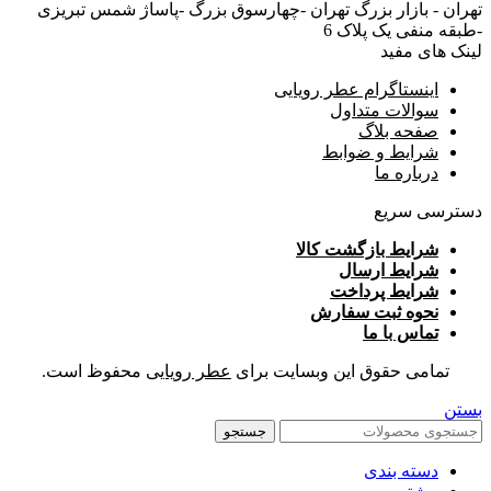
تهران - بازار بزرگ تهران -چهارسوق بزرگ -پاساژ شمس تبریزی
-طبقه منفی یک پلاک 6
لینک های مفید
اینستاگرام عطر رویایی
سوالات متداول
صفحه بلاگ
شرایط و ضوابط
درباره ما
دسترسی سریع
شرایط بازگشت کالا
شرایط ارسال
شرایط پرداخت
نحوه ثبت سفارش
تماس با ما
تمامی حقوق این وبسایت برای
عطر رویایی
محفوظ است.
بستن
جستجو
دسته بندی