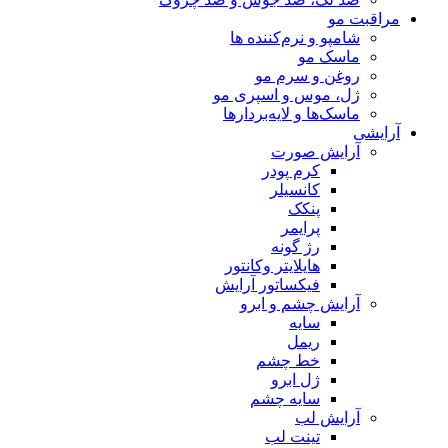
مراقبت مو
شامپو و نرم‌کننده ها
ماسک مو
روغن و سرم مو
ژل، موس و اسپری مو
ماسک‌ها و لایه‌بردارها
آرایشی
آرایش صورت
کرم پودر
کانسیلر
پنکک
پرایمر
رژ گونه
هایلایتر وکانتور
فیکساتور آرایش
آرایش چشم و ابرو
سایه
ریمل
خط چشم
ژل ابرو
سایه چشم
آرایش لب
تینت لب