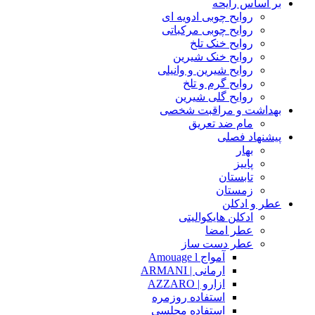
بر اساس رایحه
روایح چوبی ادویه ای
روایح چوبی مرکباتی
روایح خنک تلخ
روایح خنک شیرین
روایح شیرین و وانیلی
روایح گرم و تلخ
روایح گلی شیرین
بهداشت و مراقبت شخصی
مام ضد تعریق
پیشنهاد فصلی
بهار
پاییز
تابستان
زمستان
عطر و ادکلن
ادکلن هایکوالیتی
عطر امضا
عطر دست ساز
آمواج Amouage l
ارمانی | ARMANI
ازارو | AZZARO
استفاده روزمره
استفاده مجلسی