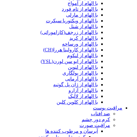
با الهام از آمواج
با الهام از تام فورد
با الهام از مارلی
با الهام از ویکتوریا سیکرت
با الهام از شنل
با الهام از زرجف(کازاموراتی)
با الهام از کرید
با الهام از ورساچه
با الهام از کارولینا هررا(CH)
با الهام از لنکوم
با الهام از ایو سن لورن(YSL)
با الهام از لنوین
با الهام از بولگاری
با الهام از آرمانی
با الهام از ژان پل گوتیه
با الهام از آزارو
با الهام از لالیک
با الهام از کلوین کلین
مراقبت پوست
ضد افتاب
کرم دور چشم
مراقبت صورت
آبرسان و مرطوب کننده ها
کرم و ژل مرطوب‌کننده