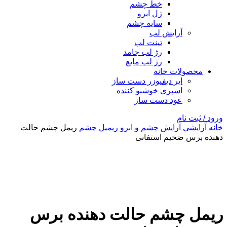
خط چشم
ژل ابرو
سایه چشم
آرایش لب
تینت لب
رژ لب جامد
رژ لب مایع
محصولات خانه
ایر دیفیوزر دست ساز
اسپری خوشبو کننده
عود دست ساز
ورود / ثبت نام
خانه
آرایشی
آرایش چشم و ابرو
ریمیل چشم
ریمل چشم حالت
دهنده برس ضخیم استفانی
بزرگنمایی تصویر
ریمل چشم حالت دهنده برس