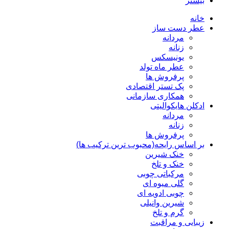
بیشتر
خانه
عطر دست ساز
مردانه
زنانه
یونیسکس
عطر ماه تولد
پرفروش ها
پک تستر اقتصادی
همکاری سازمانی
ادکلن هایکوالیتی
مردانه
زنانه
پرفروش ها
بر اساس رایحه(محبوب ترین ترکیب ها)
خنک شیرین
خنک و تلخ
مرکباتی چوبی
گلی میوه ای
چوبی ادویه ای
شیرین وانیلی
گرم و تلخ
زیبایی و مراقبت