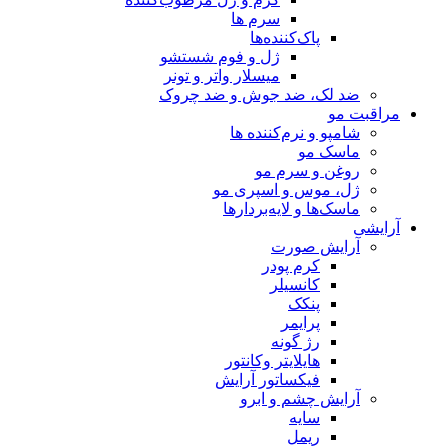
سرم ها
پاک‌کننده‌ها
ژل و فوم شستشو
میسلار واتر و تونر
ضد لک، ضد جوش و ضد چروک
مراقبت مو
شامپو و نرم‌کننده ها
ماسک مو
روغن و سرم مو
ژل، موس و اسپری مو
ماسک‌ها و لایه‌بردارها
آرایشی
آرایش صورت
کرم پودر
کانسیلر
پنکک
پرایمر
رژ گونه
هایلایتر وکانتور
فیکساتور آرایش
آرایش چشم و ابرو
سایه
ریمل