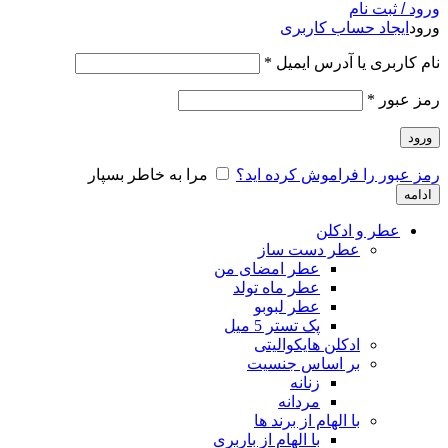
ورود / ثبت نام
ورود
ایجاد حساب کاربری
نام کاربری یا آدرس ایمیل
*
رمز عبور
*
ورود
رمز عبور را فراموش کرده اید؟
مرا به خاطر بسپار
ادامه
عطر و ادکلن
عطر دست ساز
عطر امضای من
عطر ماه تولد
عطر لبوبو
پک تستر 5 میل
ادکلن هایکوالیتی
بر اساس جنسیت
زنانه
مردانه
با الهام از برند ها
با الهام از باربری