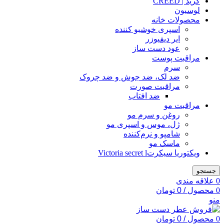
کرید | CREED
لوسیون
محصولات خانه
اسپری خوشبو کننده
ایر دیفیوزر
عود دست ساز
مراقبت پوست
سرم
ضد لک، ضد جوش و ضد چروک
مراقبت صورت
ضد افتاب
مراقبت مو
روغن و سرم مو
ژل، موس و اسپری مو
شامپو و نرم‌کننده
ماسک مو
ویکتوریا سیکرتVictoria secret l
جستجو
0
علاقه مندی
0
محصول
/
0
تومان
منو
0
محصول
/
0
تومان