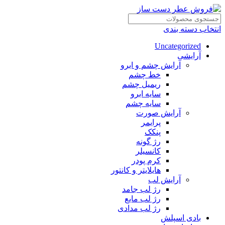
انتخاب دسته بندی
Uncategorized
آرایشی
آرایش چشم و ابرو
خط چشم
ریمیل چشم
سایه ابرو
سایه چشم
آرایش صورت
پرایمر
پنکک
رژ گونه
کانسیلر
کرم پودر
هایلایتر و کانتور
آرایش لب
رژ لب جامد
رژ لب مایع
رژ لب مدادی
بادی اسپلش