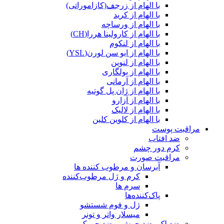
با الهام از زرجف(کازاموراتی)
با الهام از کرید
با الهام از ورساچه
با الهام از کارولینا هررا(CH)
با الهام از لنکوم
با الهام از ایو سن لورن(YSL)
با الهام از لنوین
با الهام از بولگاری
با الهام از آرمانی
با الهام از ژان پل گوتیه
با الهام از آزارو
با الهام از لالیک
با الهام از کلوین کلین
مراقبت پوست
ضد افتاب
کرم دور چشم
مراقبت صورت
آبرسان و مرطوب کننده ها
کرم و ژل مرطوب‌کننده
سرم ها
پاک‌کننده‌ها
ژل و فوم شستشو
میسلار واتر و تونر
ضد لک، ضد جوش و ضد چروک