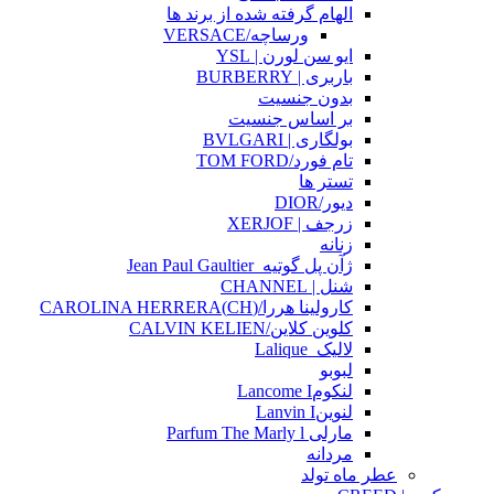
الهام گرفته شده از برند ها
ورساچه/VERSACE
ایو سن لورن | YSL
باربری | BURBERRY
بدون جنسیت
بر اساس جنسیت
بولگاری | BVLGARI
تام فورد/TOM FORD
تستر ها
دیور/DIOR
زرجف | XERJOF
زنانه
ژآن پل گوتیه_Jean Paul Gaultier
شنل | CHANNEL
کارولینا هررا/(CH)CAROLINA HERRERA
کلوین کلاین/CALVIN KELIEN
لالیک_Lalique
لبوبو
لنکومLancome I
لنوینLanvin I
مارلی Parfum The Marly l
مردانه
عطر ماه تولد