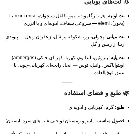
👃
نت‌های بویایی
نت اولیه:
هل، برگاموت، لیمو، فلفل سیچوان، frankincense
(بخور)، elemi — شروعی شفاف، ادویه‌ای و با انرژی
نت میانی:
پچولی، رز، شکوفه پرتقال، زعفران و هل — پیوندی
زیبا از زمین و گل
نت پایه:
بنزوئین، لبدانوم، کهربا، کهربای خاکی (ambergris)،
اوپتواناکس، وانیل، توس — ایجاد رایحه‌ای کهربایی-چوبی با
عمق فوق‌العاده
🌿
طبع و فضای استفاده
طبع:
گرم، کهربایی و ادویه‌ای
فصول مناسب:
پاییز و زمستان (و حتی شب‌های سرد تابستان)