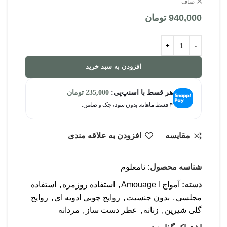
صاف
940,000
تومان
افزودن به سبد خرید
هر قسط با اسنپ‌پی:
235,000
تومان
۴ قسط ماهانه. بدون سود، چک و ضامن.
مقایسه
افزودن به علاقه مندی
شناسه محصول:
نامعلوم
دسته:
آمواج Amouage l
,
استفاده روزمره
,
استفاده
مجلسی
,
بدون جنسیت
,
روایح چوبی ادویه ای
,
روایح
گلی شیرین
,
زنانه
,
عطر دست ساز
,
مردانه