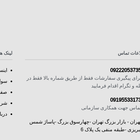
اعات تماس
لینک ه
0922205373
اینس
رای پیگیری سفارشات فقط از طریق شماره بالا فقط در
سوا
له و تگرام اقدام فرمایید
صفح
0919553317
شرا
ماس جهت همکاری سازمانی
دربا
هران - بازار بزرگ تهران -چهارسوق بزرگ -پاساژ شمس
بریزی -طبقه منفی یک پلاک 6