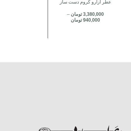
عطر ازارو کروم دست ساز
3,380,000
تومان
–
940,000
تومان