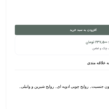
افزودن به سبد خرید
:
237,500
تومان
ه علاقه مندی
ون جنسیت
,
روایح چوبی ادویه ای
,
روایح شیرین و وانیلی
,