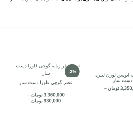
-3%
 ایوسن لورن لیبره
دست ساز
عطر گوچی فلورا دست ساز
3,350
تومان
–
3,360,000
تومان
–
950,0
تومان
930,000
تومان