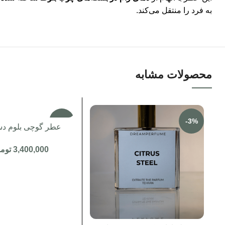
به فرد را منتقل می‌کند.
محصولات مشابه
-3%
-3%
عطر گوچی بلوم د
3,400,000
توم
950,000
توم