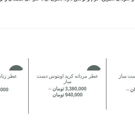
-4%
-3%
ست ساز
عطر مردانه کرید اونتوس دست
عطر زنانه
ساز
3,380,000
تومان
–
ان
–
,000
940,000
تومان
ان
00