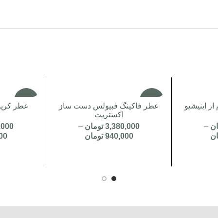
-3%
-3%
از اینیشیو
عطر فاکینگ فبیولس دست ساز
عطر کرید
اکستریت
ان
–
3,380,000
تومان
–
,000
ان
940,000
تومان
00