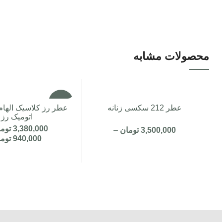
محصولات مشابه
-3%
عطر 212 سکسی زنانه
عطر رز کلاسیک الهام 
اتومیک رز
3,380,000
توم
3,500,000
تومان
–
940,000
توم
950,000
تومان