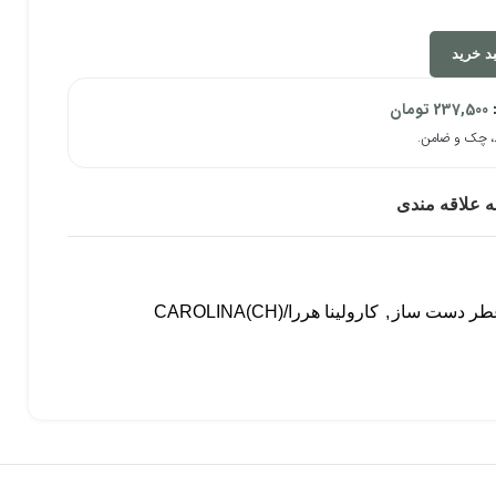
د خرید
:
237,500
تومان
ه علاقه مندی
طر دست ساز
,
کارولینا هررا/(CH)CAROLINA