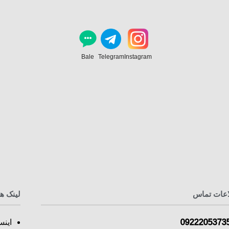
Bale
Telegram
Instagram
اعات تماس
لینک ه
0922205373
اینس