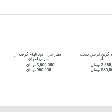
 گرین ایریش دست
عطر چری عود الهام گرفته از
ساز
مارلی اوجان
3,360
تومان
–
3,500,000
تومان
–
930,0
تومان
950,000
تومان