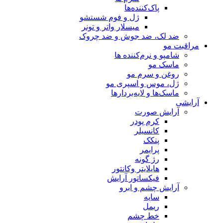
پاک‌کننده‌ها
ژل و فوم شستشو
میسلار واتر و تونر
ضد لک، ضد جوش و ضد چروک
مراقبت مو
شامپو و نرم‌کننده ها
ماسک مو
روغن و سرم مو
ژل، موس و اسپری مو
ماسک‌ها و لایه‌بردارها
آرایشی
آرایش صورت
کرم پودر
کانسیلر
پنکک
پرایمر
رژ گونه
هایلایتر وکانتور
فیکساتور آرایش
آرایش چشم و ابرو
سایه
ریمل
خط چشم