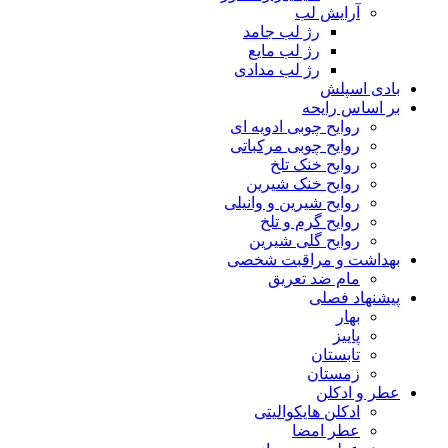
آرایش لب
رژ لب جامد
رژ لب مایع
رژ لب مدادی
بادی اسپلش
بر اساس رایحه
روایح چوبی ادویه ای
روایح چوبی مرکباتی
روایح خنک تلخ
روایح خنک شیرین
روایح شیرین و وانیلی
روایح گرم و تلخ
روایح گلی شیرین
بهداشت و مراقبت شخصی
مام ضد تعریق
پیشنهاد فصلی
بهار
پاییز
تابستان
زمستان
عطر و ادکلن
ادکلن هایکوالیتی
عطر امضا