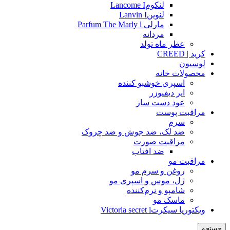
لنکومLancome I
لنوینLanvin I
مارلی Parfum The Marly l
مردانه
عطر ماه تولد
کرید | CREED
لوسیون
محصولات خانه
اسپری خوشبو کننده
ایر دیفیوزر
عود دست ساز
مراقبت پوست
سرم
ضد لک، ضد جوش و ضد چروک
مراقبت صورت
ضد افتاب
مراقبت مو
روغن و سرم مو
ژل، موس و اسپری مو
شامپو و نرم‌کننده
ماسک مو
ویکتوریا سیکرتVictoria secret l
جستجو