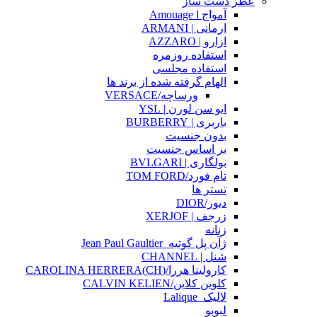
عطر دست ساز
آمواج Amouage l
ارمانی | ARMANI
ازارو | AZZARO
استفاده روزمره
استفاده مجلسی
الهام گرفته شده از برند ها
ورساچه/VERSACE
ایو سن لورن | YSL
باربری | BURBERRY
بدون جنسیت
بر اساس جنسیت
بولگاری | BVLGARI
تام فورد/TOM FORD
تستر ها
دیور/DIOR
زرجف | XERJOF
زنانه
ژآن پل گوتیه_Jean Paul Gaultier
شنل | CHANNEL
کارولینا هررا/(CH)CAROLINA HERRERA
کلوین کلاین/CALVIN KELIEN
لالیک_Lalique
لبوبو