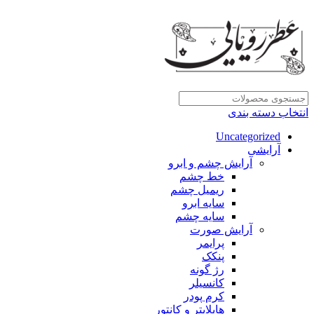
انتخاب دسته بندی
Uncategorized
آرایشی
آرایش چشم و ابرو
خط چشم
ریمیل چشم
سایه ابرو
سایه چشم
آرایش صورت
پرایمر
پنکک
رژ گونه
کانسیلر
کرم پودر
هایلایتر و کانتور