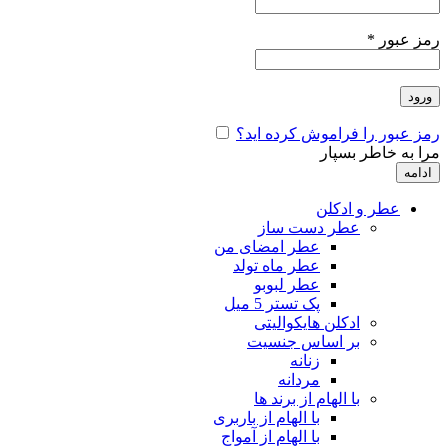
رمز عبور
*
ورود
رمز عبور را فراموش کرده اید؟
مرا به خاطر بسپار
ادامه
عطر و ادکلن
عطر دست ساز
عطر امضای من
عطر ماه تولد
عطر لبوبو
پک تستر 5 میل
ادکلن هایکوالیتی
بر اساس جنسیت
زنانه
مردانه
با الهام از برند ها
با الهام از باربری
با الهام از آمواج