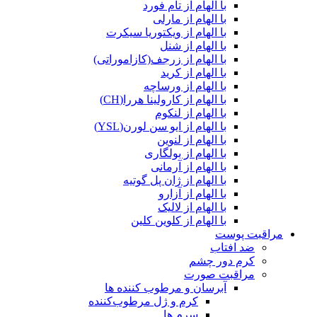
با الهام از تام فورد
با الهام از مارلی
با الهام از ویکتوریا سیکرت
با الهام از شنل
با الهام از زرجف(کازاموراتی)
با الهام از کرید
با الهام از ورساچه
با الهام از کارولینا هررا(CH)
با الهام از لنکوم
با الهام از ایو سن لورن(YSL)
با الهام از لنوین
با الهام از بولگاری
با الهام از آرمانی
با الهام از ژان پل گوتیه
با الهام از آزارو
با الهام از لالیک
با الهام از کلوین کلین
مراقبت پوست
ضد افتاب
کرم دور چشم
مراقبت صورت
آبرسان و مرطوب کننده ها
کرم و ژل مرطوب‌کننده
سرم ها