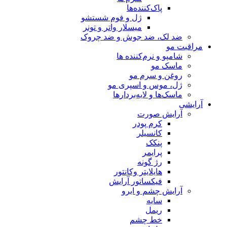
پاک‌کننده‌ها
ژل و فوم شستشو
میسلار واتر و تونر
ضد لک، ضد جوش و ضد چروک
مراقبت مو
شامپو و نرم‌کننده ها
ماسک مو
روغن و سرم مو
ژل، موس و اسپری مو
ماسک‌ها و لایه‌بردارها
آرایشی
آرایش صورت
کرم پودر
کانسیلر
پنکک
پرایمر
رژ گونه
هایلایتر وکانتور
فیکساتور آرایش
آرایش چشم و ابرو
سایه
ریمل
خط چشم