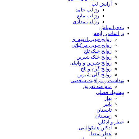
آرایش لب
رژ لب جامد
رژ لب مایع
رژ لب مدادی
بادی اسپلش
بر اساس رایحه
روایح چوبی ادویه ای
روایح چوبی مرکباتی
روایح خنک تلخ
روایح خنک شیرین
روایح شیرین و وانیلی
روایح گرم و تلخ
روایح گلی شیرین
بهداشت و مراقبت شخصی
مام ضد تعریق
پیشنهاد فصلی
بهار
پاییز
تابستان
زمستان
عطر و ادکلن
ادکلن هایکوالیتی
عطر امضا