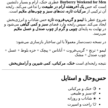
Burberry Weekend for Men
عطری خنک، آرام و بسیار دلنشین
است که حس
یک آخرهفته آرام در طبیعت
را تداعی می‌کند. رایحه
آن ترکیبی از
مرکبات تازه، نت‌های سبز و چوب‌های ملایم
است.
شروع عطر با
لیمو و گریپ‌فروت تازه
حس شاداب و انرژی‌بخش
ایجاد می‌کند. سپس رایحه وارد فضای
سبز و کمی گیاهی
می‌شود و
در نهایت به پایه‌ای
چوبی و گرم از چوب صندل و عسل ملایم
می‌رسد.
در نسخه دست‌ساز معمولاً با این ساختار بازسازی می‌شود:
لیمو + ترنج + گریپ‌فروت + آناناس + پیچک + خزه بلوط + عسل +
چوب صندل + مشک
نتیجه رایحه‌ای است
خنک، مرکباتی، کمی شیرین و آرامش‌بخش
.
حس‌وحال و استایل
🍋 خنک و مرکباتی
🌿 سبز و طبیعی
☀️ شاداب و روزانه
👕 راحت و اسپرت