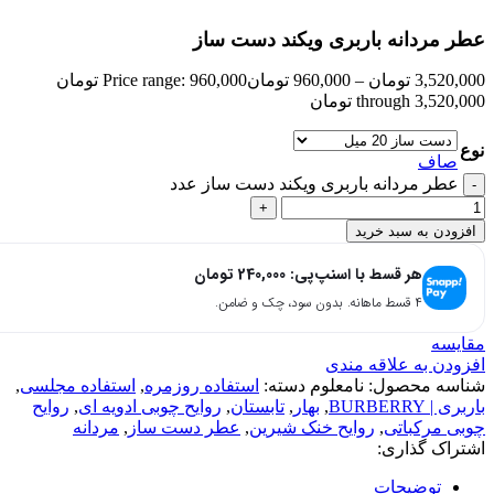
بزرگنمایی تصویر
عطر مردانه باربری ویکند دست ساز
3,520,000
تومان
–
960,000
تومان
Price range: 960,000 تومان
through 3,520,000 تومان
نوع
صاف
عطر مردانه باربری ویکند دست ساز عدد
افزودن به سبد خرید
هر قسط با اسنپ‌پی:
240,000
تومان
۴ قسط ماهانه. بدون سود، چک و ضامن.
مقایسه
افزودن به علاقه مندی
شناسه محصول:
نامعلوم
دسته:
استفاده روزمره
,
استفاده مجلسی
,
باربری | BURBERRY
,
بهار
,
تابستان
,
روایح چوبی ادویه ای
,
روایح
چوبی مرکباتی
,
روایح خنک شیرین
,
عطر دست ساز
,
مردانه
اشتراک گذاری:
توضیحات