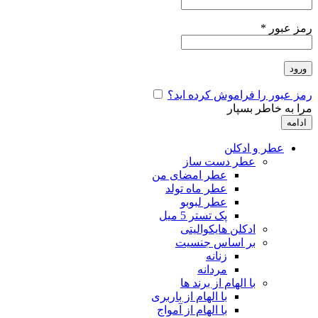
رمز عبور
*
ورود
رمز عبور را فراموش کرده اید؟
مرا به خاطر بسپار
ادامه
عطر و ادکلن
عطر دست ساز
عطر امضای من
عطر ماه تولد
عطر لبوبو
پک تستر 5 میل
ادکلن هایکوالیتی
بر اساس جنسیت
زنانه
مردانه
با الهام از برند ها
با الهام از باربری
با الهام از آمواج