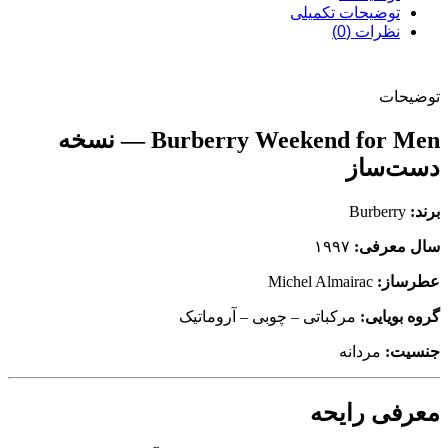
توضیحات تکمیلی
نظرات (0)
توضیحات
Weekend for Men
Burberry
— نسخه
دست‌ساز
برند:
Burberry
سال معرفی:
۱۹۹۷
عطرساز:
Michel Almairac
گروه بویایی:
مرکباتی – چوبی – آروماتیک
جنسیت:
مردانه
معرفی رایحه