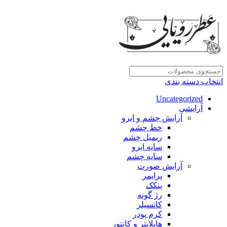
انتخاب دسته بندی
Uncategorized
آرایشی
آرایش چشم و ابرو
خط چشم
ریمیل چشم
سایه ابرو
سایه چشم
آرایش صورت
پرایمر
پنکک
رژ گونه
کانسیلر
کرم پودر
هایلایتر و کانتور