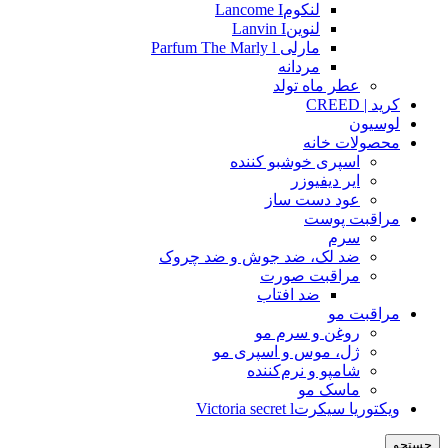
لنکومLancome I
لنوینLanvin I
مارلی Parfum The Marly l
مردانه
عطر ماه تولد
کرید | CREED
لوسیون
محصولات خانه
اسپری خوشبو کننده
ایر دیفیوزر
عود دست ساز
مراقبت پوست
سرم
ضد لک، ضد جوش و ضد چروک
مراقبت صورت
ضد افتاب
مراقبت مو
روغن و سرم مو
ژل، موس و اسپری مو
شامپو و نرم‌کننده
ماسک مو
ویکتوریا سیکرتVictoria secret l
جستجو