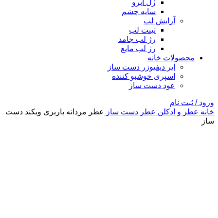
ژل ابرو
سایه چشم
آرایش لب
تینت لب
رژ لب جامد
رژ لب مایع
محصولات خانه
ایر دیفیوزر دست ساز
اسپری خوشبو کننده
عود دست ساز
ورود / ثبت نام
خانه
عطر و ادکلن
عطر دست ساز
عطر مردانه باربری ویکند دست
ساز