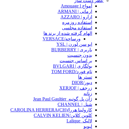
عطر دست ساز
آمواج Amouage l
ارمانی | ARMANI
ازارو | AZZARO
استفاده روزمره
استفاده مجلسی
الهام گرفته شده از برند ها
ورساچه/VERSACE
ایو سن لورن | YSL
باربری | BURBERRY
بدون جنسیت
بر اساس جنسیت
بولگاری | BVLGARI
تام فورد/TOM FORD
تستر ها
دیور/DIOR
زرجف | XERJOF
زنانه
ژآن پل گوتیه_Jean Paul Gaultier
شنل | CHANNEL
کارولینا هررا/(CH)CAROLINA HERRERA
کلوین کلاین/CALVIN KELIEN
لالیک_Lalique
لبوبو