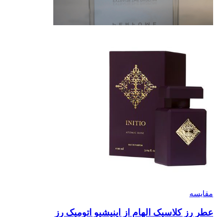
مقایسه
عطر رز کلاسیک الهام از اینیشیو اتومیک رز