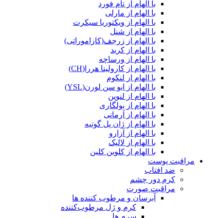
با الهام از تام فورد
با الهام از مارلی
با الهام از ویکتوریا سیکرت
با الهام از شنل
با الهام از زرجف(کازاموراتی)
با الهام از کرید
با الهام از ورساچه
با الهام از کارولینا هررا(CH)
با الهام از لنکوم
با الهام از ایو سن لورن(YSL)
با الهام از لنوین
با الهام از بولگاری
با الهام از آرمانی
با الهام از ژان پل گوتیه
با الهام از آزارو
با الهام از لالیک
با الهام از کلوین کلین
مراقبت پوست
ضد افتاب
کرم دور چشم
مراقبت صورت
آبرسان و مرطوب کننده ها
کرم و ژل مرطوب‌کننده
سرم ها