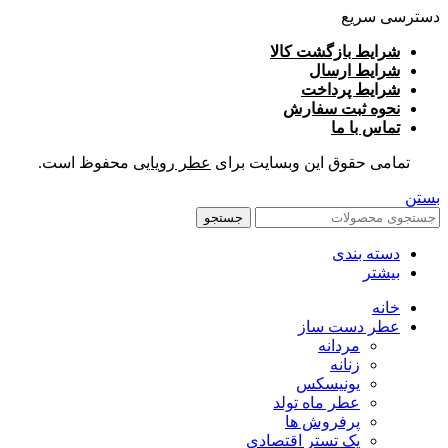
دسترسی سریع
شرایط بازگشت کالا
شرایط ارسال
شرایط پرداخت
نحوه ثبت سفارش
تماس با ما
تمامی حقوق این وبسایت برای
عطر رویایی
محفوظ است.
بستن
جستجو
دسته بندی
بیشتر
خانه
عطر دست ساز
مردانه
زنانه
یونیسکس
عطر ماه تولد
پرفروش ها
پک تستر اقتصادی