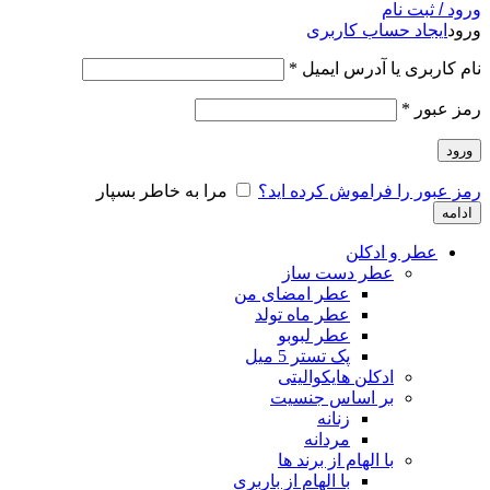
ورود / ثبت نام
ورود
ایجاد حساب کاربری
نام کاربری یا آدرس ایمیل
*
رمز عبور
*
ورود
رمز عبور را فراموش کرده اید؟
مرا به خاطر بسپار
ادامه
عطر و ادکلن
عطر دست ساز
عطر امضای من
عطر ماه تولد
عطر لبوبو
پک تستر 5 میل
ادکلن هایکوالیتی
بر اساس جنسیت
زنانه
مردانه
با الهام از برند ها
با الهام از باربری