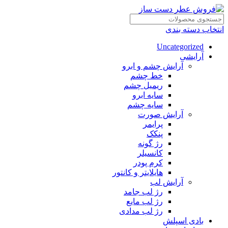
انتخاب دسته بندی
Uncategorized
آرایشی
آرایش چشم و ابرو
خط چشم
ریمیل چشم
سایه ابرو
سایه چشم
آرایش صورت
پرایمر
پنکک
رژ گونه
کانسیلر
کرم پودر
هایلایتر و کانتور
آرایش لب
رژ لب جامد
رژ لب مایع
رژ لب مدادی
بادی اسپلش