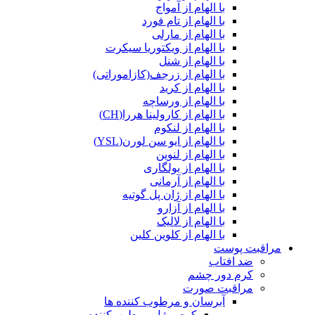
با الهام از آمواج
با الهام از تام فورد
با الهام از مارلی
با الهام از ویکتوریا سیکرت
با الهام از شنل
با الهام از زرجف(کازاموراتی)
با الهام از کرید
با الهام از ورساچه
با الهام از کارولینا هررا(CH)
با الهام از لنکوم
با الهام از ایو سن لورن(YSL)
با الهام از لنوین
با الهام از بولگاری
با الهام از آرمانی
با الهام از ژان پل گوتیه
با الهام از آزارو
با الهام از لالیک
با الهام از کلوین کلین
مراقبت پوست
ضد افتاب
کرم دور چشم
مراقبت صورت
آبرسان و مرطوب کننده ها
کرم و ژل مرطوب‌کننده