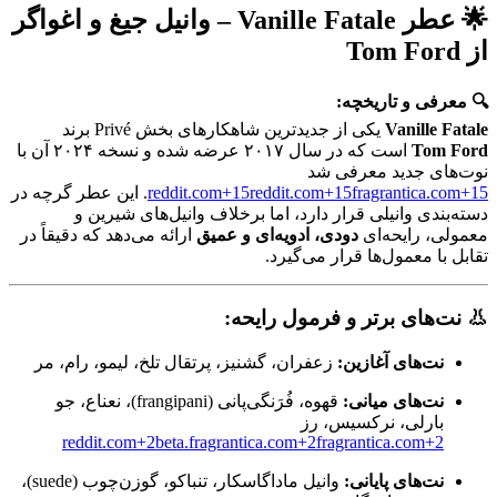
🌟
عطر Vanille Fatale – وانیل جیغ و اغواگر
از Tom Ford
🔍 معرفی و تاریخچه:
Vanille Fatale
یکی از جدیدترین شاهکارهای بخش Privé برند
Tom Ford
است که در سال ۲۰۱۷ عرضه شده و نسخه ۲۰۲۴ آن با
نوت‌های جدید معرفی شد
+15
fragrantica.com
+15
reddit.com
+15
reddit.com
.
این عطر گرچه در
دسته‌بندی وانیلی قرار دارد، اما برخلاف وانیل‌های شیرین و
معمولی، رایحه‌ای
دودی، ادویه‌ای و عمیق
ارائه می‌دهد که دقیقاً در
تقابل با معمول‌ها قرار می‌گیرد.
👃
نت‌های برتر و فرمول رایحه:
نت‌های آغازین:
زعفران، گشنیز، پرتقال تلخ، لیمو، رام، مر
نت‌های میانی:
قهوه، فُرَنگی‌پانی (frangipani)، نعناع، جو
بارلی، نرکسیس، رز
reddit.com
+2
beta.fragrantica.com
+2
fragrantica.com
+2
نت‌های پایانی:
وانیل ماداگاسکار، تنباکو، گوزن‌چوب (suede)،