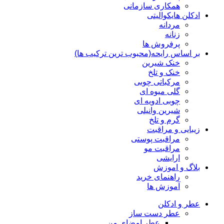
همکاری سازمانی
ادکلن هایکوالیتی
مردانه
زنانه
پرفروش ها
بر اساس رایحه(محبوب ترین ترکیب ها)
خنک شیرین
خنک و تلخ
مرکباتی چوبی
گلی میوه ای
چوبی ادویه ای
شیرین وانیلی
گرم و تلخ
زیبایی و مراقبت
مراقبت پوستی
مراقبت مو
ارایشی
بلاگ و اموزش
راهنمای خرید
آموزش ها
عطر و ادکلن
عطر دست ساز
عطر امضای من