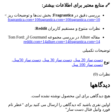
🔗 منابع معتبر برای اطلاعات بیشتر:
بررسی دقیق در
Fragrantica
: بخش نت‌ها و توضیحات ریز >
fragrantica.com
+10
fragrantica.com
+10
fragrantica.com
+10
نظرات متنوع و مستقیم کاربران
Reddit
:
مقاله Allure در بررسی مجموعه Gourmand از Tom Ford:
reddit.com
+14
allure.com
+14
fragrantica.com
+14
توضیحات تکمیلی
دست ساز 20 میل
,
دست ساز 30 میل
,
دست ساز 50میل
,
نوع
دست ساز 100 میل
نظرات (0)
دیدگاهها
هیچ دیدگاهی برای این محصول نوشته نشده است.
اولین نفری باشید که دیدگاهی را ارسال می کنید برای “عطر تام
فورد وانیل فتال دست ساز”