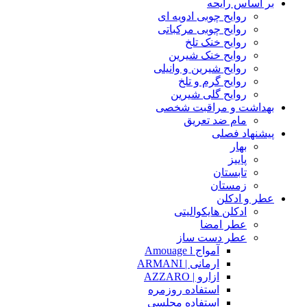
بر اساس رایحه
روایح چوبی ادویه ای
روایح چوبی مرکباتی
روایح خنک تلخ
روایح خنک شیرین
روایح شیرین و وانیلی
روایح گرم و تلخ
روایح گلی شیرین
بهداشت و مراقبت شخصی
مام ضد تعریق
پیشنهاد فصلی
بهار
پاییز
تابستان
زمستان
عطر و ادکلن
ادکلن هایکوالیتی
عطر امضا
عطر دست ساز
آمواج Amouage l
ارمانی | ARMANI
ازارو | AZZARO
استفاده روزمره
استفاده مجلسی