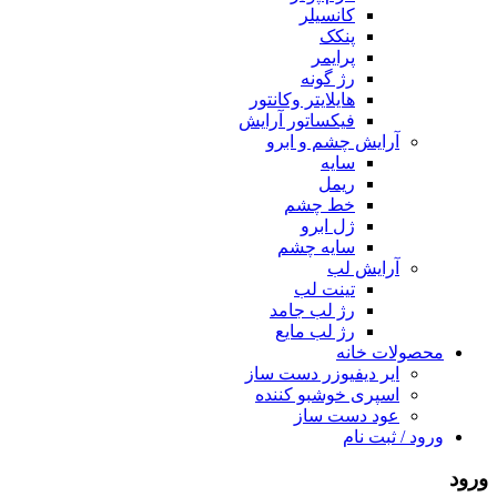
کانسیلر
پنکک
پرایمر
رژ گونه
هایلایتر وکانتور
فیکساتور آرایش
آرایش چشم و ابرو
سایه
ریمل
خط چشم
ژل ابرو
سایه چشم
آرایش لب
تینت لب
رژ لب جامد
رژ لب مایع
محصولات خانه
ایر دیفیوزر دست ساز
اسپری خوشبو کننده
عود دست ساز
ورود / ثبت نام
ورود