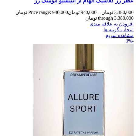
عطر رز کلاسیک الهام از اینیشیو اتومیک رز
3,380,000
تومان
–
940,000
تومان
Price range: 940,000 تومان
through 3,380,000 تومان
افزودن به علاقه مندی
انتخاب گزینه ها
مشاهده سریع
-3%