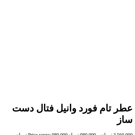
بزرگنمایی تصویر
عطر تام فورد وانیل فتال دست
ساز
3,560,000
تومان
–
980,000
تومان
Price range: 980,000 تومان