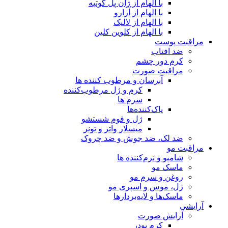
با الهام از ژان پل گوتیه
با الهام از آزارو
با الهام از لالیک
با الهام از کلوین کلین
مراقبت پوست
ضد افتاب
کرم دور چشم
مراقبت صورت
آبرسان و مرطوب کننده ها
کرم و ژل مرطوب‌کننده
سرم ها
پاک‌کننده‌ها
ژل و فوم شستشو
میسلار واتر و تونر
ضد لک، ضد جوش و ضد چروک
مراقبت مو
شامپو و نرم‌کننده ها
ماسک مو
روغن و سرم مو
ژل، موس و اسپری مو
ماسک‌ها و لایه‌بردارها
آرایشی
آرایش صورت
کرم پودر