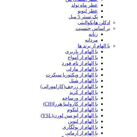
عطر ماه تولد
عطر لبوبو
پک تستر 5 میل
ادکلن هایکوالیتی
بر اساس جنسیت
زنانه
مردانه
با الهام از برند ها
با الهام از باربری
با الهام از آمواج
با الهام از تام فورد
با الهام از مارلی
با الهام از ویکتوریا سیکرت
با الهام از شنل
با الهام از زرجف(کازاموراتی)
با الهام از کرید
با الهام از ورساچه
با الهام از کارولینا هررا(CH)
با الهام از لنکوم
با الهام از ایو سن لورن(YSL)
با الهام از لنوین
با الهام از بولگاری
با الهام از آرمانی