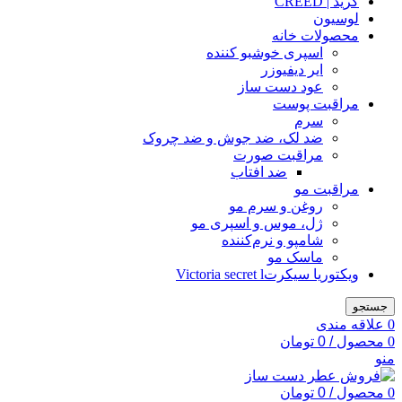
کرید | CREED
لوسیون
محصولات خانه
اسپری خوشبو کننده
ایر دیفیوزر
عود دست ساز
مراقبت پوست
سرم
ضد لک، ضد جوش و ضد چروک
مراقبت صورت
ضد افتاب
مراقبت مو
روغن و سرم مو
ژل، موس و اسپری مو
شامپو و نرم‌کننده
ماسک مو
ویکتوریا سیکرتVictoria secret l
جستجو
0
علاقه مندی
0
محصول
/
0
تومان
منو
0
محصول
/
0
تومان