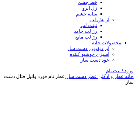
خط چشم
ژل ابرو
سایه چشم
آرایش لب
تینت لب
رژ لب جامد
رژ لب مایع
محصولات خانه
ایر دیفیوزر دست ساز
اسپری خوشبو کننده
عود دست ساز
ورود / ثبت نام
خانه
عطر و ادکلن
عطر دست ساز
عطر تام فورد وانیل فتال دست
ساز