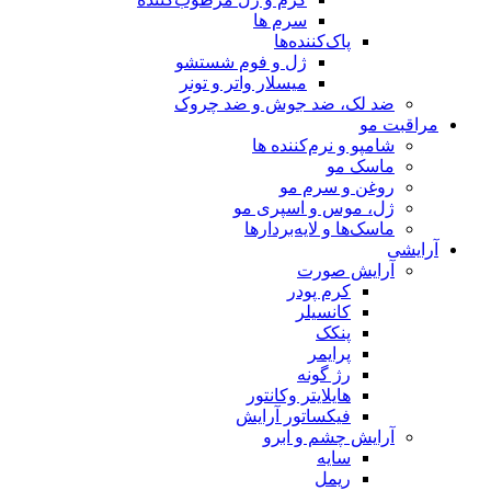
سرم ها
پاک‌کننده‌ها
ژل و فوم شستشو
میسلار واتر و تونر
ضد لک، ضد جوش و ضد چروک
مراقبت مو
شامپو و نرم‌کننده ها
ماسک مو
روغن و سرم مو
ژل، موس و اسپری مو
ماسک‌ها و لایه‌بردارها
آرایشی
آرایش صورت
کرم پودر
کانسیلر
پنکک
پرایمر
رژ گونه
هایلایتر وکانتور
فیکساتور آرایش
آرایش چشم و ابرو
سایه
ریمل