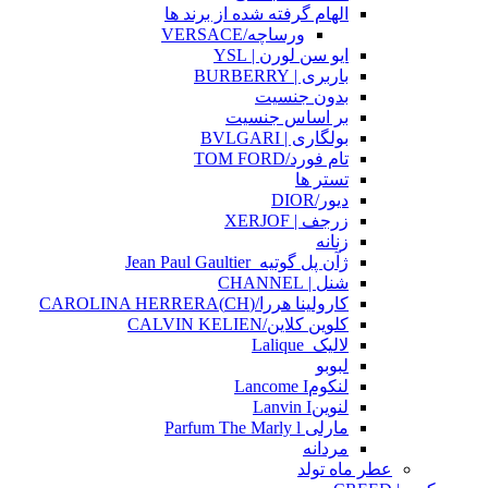
الهام گرفته شده از برند ها
ورساچه/VERSACE
ایو سن لورن | YSL
باربری | BURBERRY
بدون جنسیت
بر اساس جنسیت
بولگاری | BVLGARI
تام فورد/TOM FORD
تستر ها
دیور/DIOR
زرجف | XERJOF
زنانه
ژآن پل گوتیه_Jean Paul Gaultier
شنل | CHANNEL
کارولینا هررا/(CH)CAROLINA HERRERA
کلوین کلاین/CALVIN KELIEN
لالیک_Lalique
لبوبو
لنکومLancome I
لنوینLanvin I
مارلی Parfum The Marly l
مردانه
عطر ماه تولد