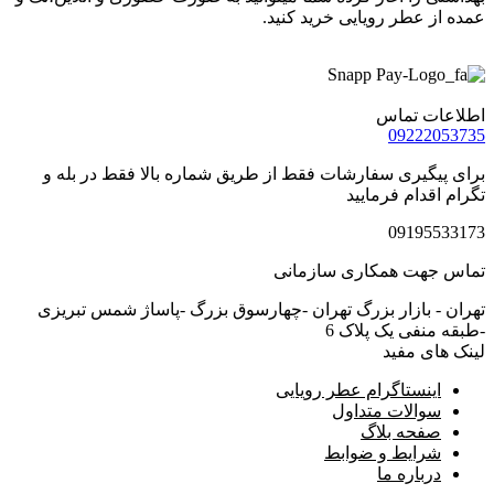
عمده از عطر رویایی خرید کنید.
اطلاعات تماس
09222053735
برای پیگیری سفارشات فقط از طریق شماره بالا فقط در بله و
تگرام اقدام فرمایید
09195533173
تماس جهت همکاری سازمانی
تهران - بازار بزرگ تهران -چهارسوق بزرگ -پاساژ شمس تبریزی
-طبقه منفی یک پلاک 6
لینک های مفید
اینستاگرام عطر رویایی
سوالات متداول
صفحه بلاگ
شرایط و ضوابط
درباره ما