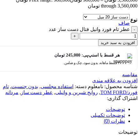
through 3,560,000 تومان
نوع
صاف
عطر تام فورد وانیل فتال دست ساز عدد
افزودن به سبد خرید
هر قسط با اسنپ‌پی:
245,000
تومان
۴ قسط ماهانه. بدون سود، چک و ضامن.
مقایسه
افزودن به علاقه مندی
شناسه محصول:
نامعلوم
دسته:
استفاده مجلسی
,
بدون جنسیت
,
تام
فورد/TOM FORD
,
روایح شیرین و وانیلی
,
عطر دست ساز
,
مردانه
اشتراک گذاری:
توضیحات
توضیحات تکمیلی
نظرات (0)
توضیحات