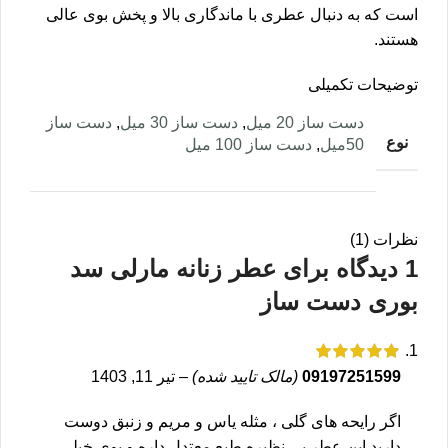
است که به دنبال عطری با ماندگاری بالا و پخش بوی عالی
هستند.
توضیحات تکمیلی
دست ساز 20 میل
,
دست ساز 30 میل
,
دست ساز
نوع
50میل
,
دست ساز 100 میل
نظرات (1)
1 دیدگاه برای
عطر زنانه مارلی سد
بوری دست ساز
09197251599
(مالک تایید شده)
–
تیر 11, 1403
اگر رایحه های گلی ، مثله یاس و مریم و زنبق دوست
دارید این عطر بی نظیره طبع معتدل داره و بوی خیلی