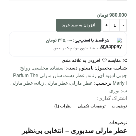
980,000
تومان
افزودن به سبد خرید
هر قسط با اسنپ‌پی:
245,000
تومان
۴ قسط ماهانه. بدون سود، چک و ضامن.
مقایسه
افزودن به علاقه مندی
شناسه محصول:
نامعلوم
دسته:
استفاده مجلسی
,
روایح
چوبی ادویه ای
,
زنانه
,
عطر دست ساز
,
مارلی Parfum The
Marly l
برچسب:
عطر مارلی،عطر مارلی زنانه،عطر مارلی
سد بوری
اشتراک گذاری:
توضیحات
توضیحات تکمیلی
نظرات (1)
توضیحات
عطر مارلی سدبوری – انتخابی بی‌نظیر