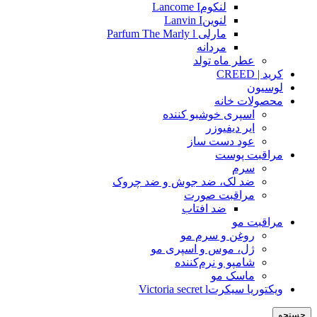
لنکومLancome I
لنوینLanvin I
مارلی Parfum The Marly l
مردانه
عطر ماه تولد
کرید | CREED
لوسیون
محصولات خانه
اسپری خوشبو کننده
ایر دیفیوزر
عود دست ساز
مراقبت پوست
سرم
ضد لک، ضد جوش و ضد چروک
مراقبت صورت
ضد افتاب
مراقبت مو
روغن و سرم مو
ژل، موس و اسپری مو
شامپو و نرم‌کننده
ماسک مو
ویکتوریا سیکرتVictoria secret l
جستجو