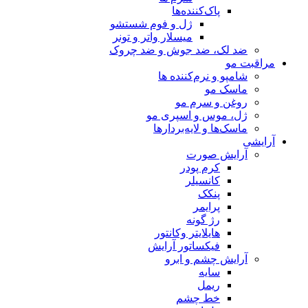
پاک‌کننده‌ها
ژل و فوم شستشو
میسلار واتر و تونر
ضد لک، ضد جوش و ضد چروک
مراقبت مو
شامپو و نرم‌کننده ها
ماسک مو
روغن و سرم مو
ژل، موس و اسپری مو
ماسک‌ها و لایه‌بردارها
آرایشی
آرایش صورت
کرم پودر
کانسیلر
پنکک
پرایمر
رژ گونه
هایلایتر وکانتور
فیکساتور آرایش
آرایش چشم و ابرو
سایه
ریمل
خط چشم