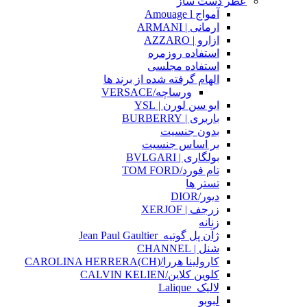
عطر دست ساز
آمواج Amouage l
ارمانی | ARMANI
ازارو | AZZARO
استفاده روزمره
استفاده مجلسی
الهام گرفته شده از برند ها
ورساچه/VERSACE
ایو سن لورن | YSL
باربری | BURBERRY
بدون جنسیت
بر اساس جنسیت
بولگاری | BVLGARI
تام فورد/TOM FORD
تستر ها
دیور/DIOR
زرجف | XERJOF
زنانه
ژآن پل گوتیه_Jean Paul Gaultier
شنل | CHANNEL
کارولینا هررا/(CH)CAROLINA HERRERA
کلوین کلاین/CALVIN KELIEN
لالیک_Lalique
لبوبو