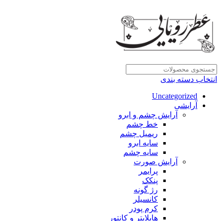
انتخاب دسته بندی
Uncategorized
آرایشی
آرایش چشم و ابرو
خط چشم
ریمیل چشم
سایه ابرو
سایه چشم
آرایش صورت
پرایمر
پنکک
رژ گونه
کانسیلر
کرم پودر
هایلایتر و کانتور