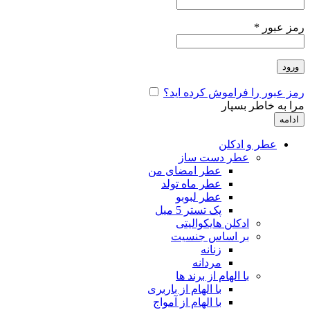
رمز عبور
*
ورود
رمز عبور را فراموش کرده اید؟
مرا به خاطر بسپار
ادامه
عطر و ادکلن
عطر دست ساز
عطر امضای من
عطر ماه تولد
عطر لبوبو
پک تستر 5 میل
ادکلن هایکوالیتی
بر اساس جنسیت
زنانه
مردانه
با الهام از برند ها
با الهام از باربری
با الهام از آمواج