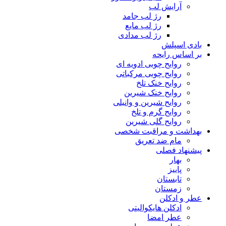
آرایش لب
رژ لب جامد
رژ لب مایع
رژ لب مدادی
بادی اسپلش
بر اساس رایحه
روایح چوبی ادویه ای
روایح چوبی مرکباتی
روایح خنک تلخ
روایح خنک شیرین
روایح شیرین و وانیلی
روایح گرم و تلخ
روایح گلی شیرین
بهداشت و مراقبت شخصی
مام ضد تعریق
پیشنهاد فصلی
بهار
پاییز
تابستان
زمستان
عطر و ادکلن
ادکلن هایکوالیتی
عطر امضا