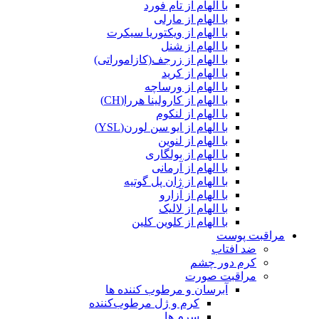
با الهام از تام فورد
با الهام از مارلی
با الهام از ویکتوریا سیکرت
با الهام از شنل
با الهام از زرجف(کازاموراتی)
با الهام از کرید
با الهام از ورساچه
با الهام از کارولینا هررا(CH)
با الهام از لنکوم
با الهام از ایو سن لورن(YSL)
با الهام از لنوین
با الهام از بولگاری
با الهام از آرمانی
با الهام از ژان پل گوتیه
با الهام از آزارو
با الهام از لالیک
با الهام از کلوین کلین
مراقبت پوست
ضد افتاب
کرم دور چشم
مراقبت صورت
آبرسان و مرطوب کننده ها
کرم و ژل مرطوب‌کننده
سرم ها