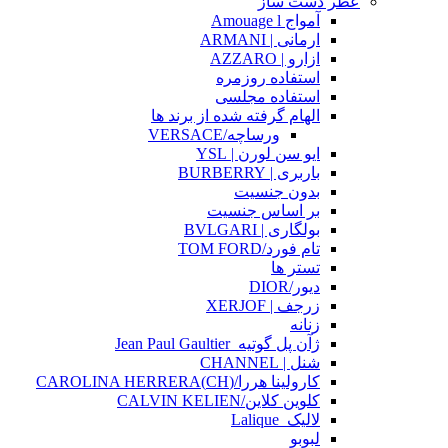
عطر دست ساز
آمواج Amouage l
ارمانی | ARMANI
ازارو | AZZARO
استفاده روزمره
استفاده مجلسی
الهام گرفته شده از برند ها
ورساچه/VERSACE
ایو سن لورن | YSL
باربری | BURBERRY
بدون جنسیت
بر اساس جنسیت
بولگاری | BVLGARI
تام فورد/TOM FORD
تستر ها
دیور/DIOR
زرجف | XERJOF
زنانه
ژآن پل گوتیه_Jean Paul Gaultier
شنل | CHANNEL
کارولینا هررا/(CH)CAROLINA HERRERA
کلوین کلاین/CALVIN KELIEN
لالیک_Lalique
لبوبو