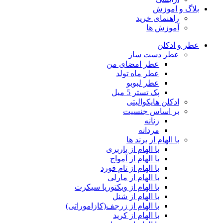
بلاگ و اموزش
راهنمای خرید
آموزش ها
عطر و ادکلن
عطر دست ساز
عطر امضای من
عطر ماه تولد
عطر لبوبو
پک تستر 5 میل
ادکلن هایکوالیتی
بر اساس جنسیت
زنانه
مردانه
با الهام از برند ها
با الهام از باربری
با الهام از آمواج
با الهام از تام فورد
با الهام از مارلی
با الهام از ویکتوریا سیکرت
با الهام از شنل
با الهام از زرجف(کازاموراتی)
با الهام از کرید