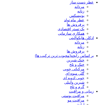
عطر دست ساز
مردانه
زنانه
یونیسکس
عطر ماه تولد
پرفروش ها
پک تستر اقتصادی
همکاری سازمانی
ادکلن هایکوالیتی
مردانه
زنانه
پرفروش ها
بر اساس رایحه(محبوب ترین ترکیب ها)
خنک شیرین
خنک و تلخ
مرکباتی چوبی
گلی میوه ای
چوبی ادویه ای
شیرین وانیلی
گرم و تلخ
زیبایی و مراقبت
مراقبت پوستی
مراقبت مو
ارایشی