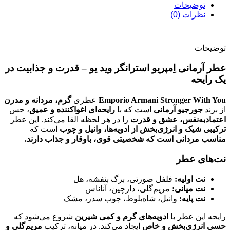
توضیحات
نظرات (0)
توضیحات
عطر آرمانی اِمپریو استرانگر وید یو – قدرت و جذابیت در
یک رایحه
Emporio Armani Stronger With You
عطری
گرم، مردانه و مدرن
از برند
جورجیو آرمانی
است که با
رایحه‌ای اغواکننده و عمیق
، حس
اعتمادبه‌نفس، عشق و قدرت
را در هر لحظه القا می‌کند. این عطر
ترکیبی شیک و انرژی‌بخش از ادویه‌ها، وانیل و چوب
است که
مناسب مردانی است که شخصیتی قوی، باوقار و جذاب دارند.
نت‌های عطر
نت اولیه:
فلفل صورتی، برگ بنفشه، هل
نت میانی:
مریم‌گلی، دارچین، آناناس
نت پایه:
وانیل، شاه‌بلوط، چوب سدر، مشک
رایحه این عطر با
ادویه‌های گرم و کمی شیرین
شروع می‌شود که
حسی انرژی‌بخش و خاص
ایجاد می‌کند. در میانه، ترکیب
مریم‌گلی و