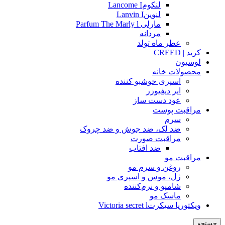
لنکومLancome I
لنوینLanvin I
مارلی Parfum The Marly l
مردانه
عطر ماه تولد
کرید | CREED
لوسیون
محصولات خانه
اسپری خوشبو کننده
ایر دیفیوزر
عود دست ساز
مراقبت پوست
سرم
ضد لک، ضد جوش و ضد چروک
مراقبت صورت
ضد افتاب
مراقبت مو
روغن و سرم مو
ژل، موس و اسپری مو
شامپو و نرم‌کننده
ماسک مو
ویکتوریا سیکرتVictoria secret l
جستجو