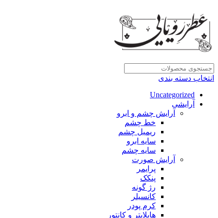
انتخاب دسته بندی
Uncategorized
آرایشی
آرایش چشم و ابرو
خط چشم
ریمیل چشم
سایه ابرو
سایه چشم
آرایش صورت
پرایمر
پنکک
رژ گونه
کانسیلر
کرم پودر
هایلایتر و کانتور