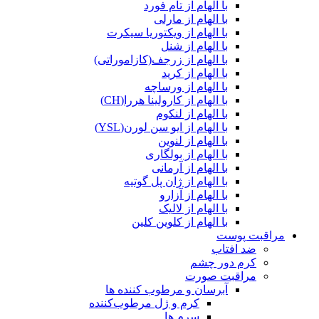
با الهام از تام فورد
با الهام از مارلی
با الهام از ویکتوریا سیکرت
با الهام از شنل
با الهام از زرجف(کازاموراتی)
با الهام از کرید
با الهام از ورساچه
با الهام از کارولینا هررا(CH)
با الهام از لنکوم
با الهام از ایو سن لورن(YSL)
با الهام از لنوین
با الهام از بولگاری
با الهام از آرمانی
با الهام از ژان پل گوتیه
با الهام از آزارو
با الهام از لالیک
با الهام از کلوین کلین
مراقبت پوست
ضد افتاب
کرم دور چشم
مراقبت صورت
آبرسان و مرطوب کننده ها
کرم و ژل مرطوب‌کننده
سرم ها