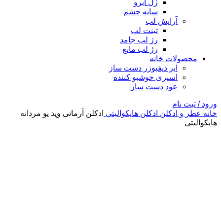
ژل ابرو
سایه چشم
آرایش لب
تینت لب
رژ لب جامد
رژ لب مایع
محصولات خانه
ایر دیفیوزر دست ساز
اسپری خوشبو کننده
عود دست ساز
ورود / ثبت نام
خانه
عطر و ادکلن
ادکلن هایکوالیتی
ادکلن آرمانی وید یو مردانه
هایکوالیتی