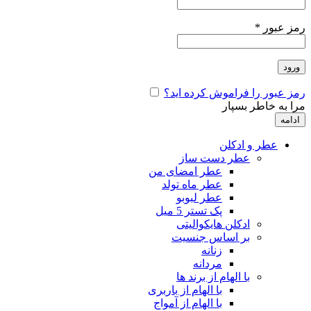
رمز عبور
*
ورود
رمز عبور را فراموش کرده اید؟
مرا به خاطر بسپار
ادامه
عطر و ادکلن
عطر دست ساز
عطر امضای من
عطر ماه تولد
عطر لبوبو
پک تستر 5 میل
ادکلن هایکوالیتی
بر اساس جنسیت
زنانه
مردانه
با الهام از برند ها
با الهام از باربری
با الهام از آمواج