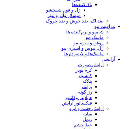
پاک‌کننده‌ها
ژل و فوم شستشو
میسلار واتر و تونر
ضد لک، ضد جوش و ضد چروک
مراقبت مو
شامپو و نرم‌کننده ها
ماسک مو
روغن و سرم مو
ژل، موس و اسپری مو
ماسک‌ها و لایه‌بردارها
آرایشی
آرایش صورت
کرم پودر
کانسیلر
پنکک
پرایمر
رژ گونه
هایلایتر وکانتور
فیکساتور آرایش
آرایش چشم و ابرو
سایه
ریمل
خط چشم