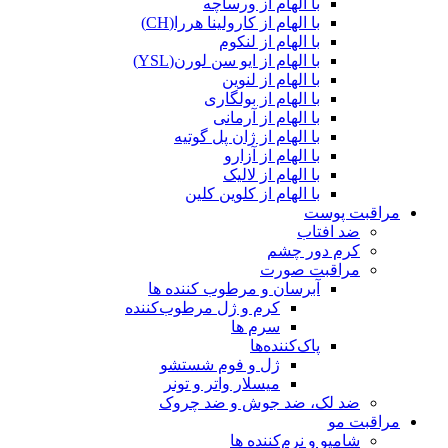
با الهام از ورساچه
با الهام از کارولینا هررا(CH)
با الهام از لنکوم
با الهام از ایو سن لورن(YSL)
با الهام از لنوین
با الهام از بولگاری
با الهام از آرمانی
با الهام از ژان پل گوتیه
با الهام از آزارو
با الهام از لالیک
با الهام از کلوین کلین
مراقبت پوست
ضد افتاب
کرم دور چشم
مراقبت صورت
آبرسان و مرطوب کننده ها
کرم و ژل مرطوب‌کننده
سرم ها
پاک‌کننده‌ها
ژل و فوم شستشو
میسلار واتر و تونر
ضد لک، ضد جوش و ضد چروک
مراقبت مو
شامپو و نرم‌کننده ها