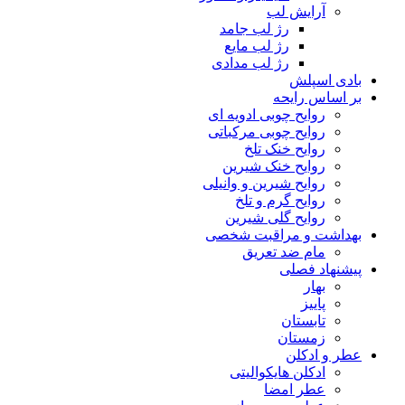
آرایش لب
رژ لب جامد
رژ لب مایع
رژ لب مدادی
بادی اسپلش
بر اساس رایحه
روایح چوبی ادویه ای
روایح چوبی مرکباتی
روایح خنک تلخ
روایح خنک شیرین
روایح شیرین و وانیلی
روایح گرم و تلخ
روایح گلی شیرین
بهداشت و مراقبت شخصی
مام ضد تعریق
پیشنهاد فصلی
بهار
پاییز
تابستان
زمستان
عطر و ادکلن
ادکلن هایکوالیتی
عطر امضا