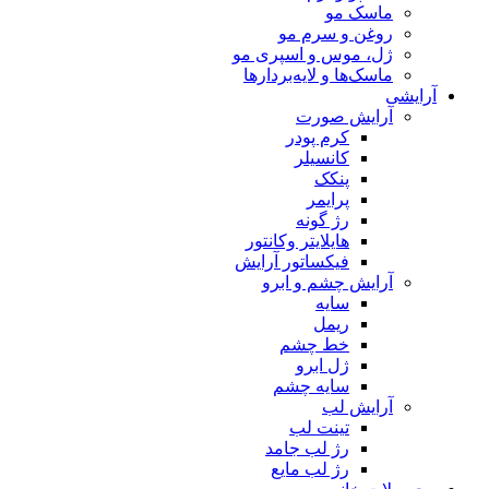
ماسک مو
روغن و سرم مو
ژل، موس و اسپری مو
ماسک‌ها و لایه‌بردارها
آرایشی
آرایش صورت
کرم پودر
کانسیلر
پنکک
پرایمر
رژ گونه
هایلایتر وکانتور
فیکساتور آرایش
آرایش چشم و ابرو
سایه
ریمل
خط چشم
ژل ابرو
سایه چشم
آرایش لب
تینت لب
رژ لب جامد
رژ لب مایع