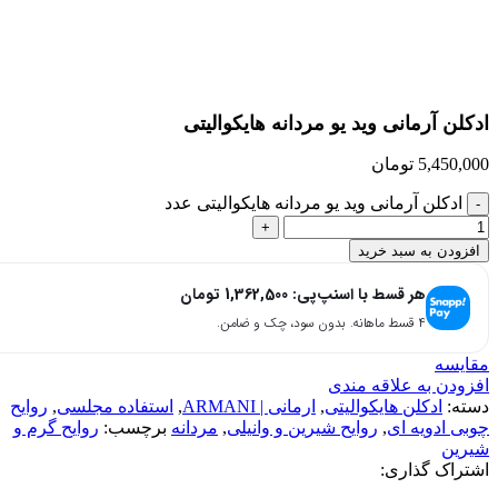
بزرگنمایی تصویر
ادکلن آرمانی وید یو مردانه هایکوالیتی
5,450,000
تومان
ادکلن آرمانی وید یو مردانه هایکوالیتی عدد
افزودن به سبد خرید
هر قسط با اسنپ‌پی:
1,362,500
تومان
۴ قسط ماهانه. بدون سود، چک و ضامن.
مقایسه
افزودن به علاقه مندی
دسته:
ادکلن هایکوالیتی
,
ارمانی | ARMANI
,
استفاده مجلسی
,
روایح
چوبی ادویه ای
,
روایح شیرین و وانیلی
,
مردانه
برچسب:
روایح گرم و
شیرین
اشتراک گذاری: