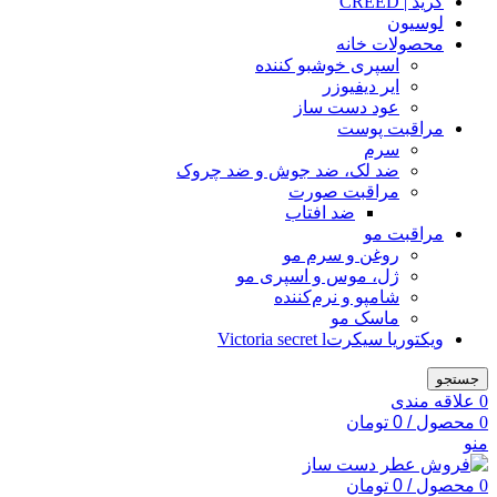
کرید | CREED
لوسیون
محصولات خانه
اسپری خوشبو کننده
ایر دیفیوزر
عود دست ساز
مراقبت پوست
سرم
ضد لک، ضد جوش و ضد چروک
مراقبت صورت
ضد افتاب
مراقبت مو
روغن و سرم مو
ژل، موس و اسپری مو
شامپو و نرم‌کننده
ماسک مو
ویکتوریا سیکرتVictoria secret l
جستجو
0
علاقه مندی
0
محصول
/
0
تومان
منو
0
محصول
/
0
تومان