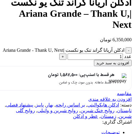
ادکلن آریانا گراند تنک یو نکست
|Ariana Grande – Thank U,
Next
6,350,000
تومان
ادکلن آریانا گراند تنک یو نکست |Ariana Grande - Thank U, Next
عدد
افزودن به سبد خرید
هر قسط با اسنپ‌پی:
1,587,500
تومان
۴ قسط ماهانه. بدون سود، چک و ضامن.
مقایسه
افزودن به علاقه مندی
دسته:
ادکلن هایکوالیتی
,
بر اساس رایحه
,
بهار
,
پاییز
,
پیشنهاد فصلی
,
تابستان
,
روایح خنک شیرین
,
روایح شیرین و وانیلی
,
روایح گلی
شیرین
,
زمستان
,
عطر و ادکلن
اشتراک گذاری:
توضیحات