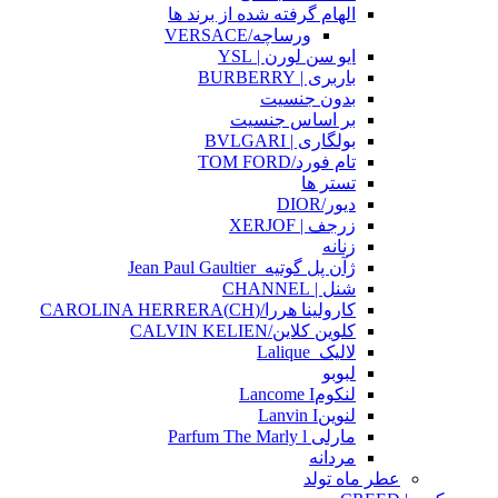
الهام گرفته شده از برند ها
ورساچه/VERSACE
ایو سن لورن | YSL
باربری | BURBERRY
بدون جنسیت
بر اساس جنسیت
بولگاری | BVLGARI
تام فورد/TOM FORD
تستر ها
دیور/DIOR
زرجف | XERJOF
زنانه
ژآن پل گوتیه_Jean Paul Gaultier
شنل | CHANNEL
کارولینا هررا/(CH)CAROLINA HERRERA
کلوین کلاین/CALVIN KELIEN
لالیک_Lalique
لبوبو
لنکومLancome I
لنوینLanvin I
مارلی Parfum The Marly l
مردانه
عطر ماه تولد