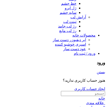
خط چشم
ژل ابرو
سایه چشم
آرایش لب
تینت لب
رژ لب جامد
رژ لب مایع
محصولات خانه
ایر دیفیوزر دست ساز
اسپری خوشبو کننده
عود دست ساز
ورود / ثبت نام
ورود
بستن
هنوز حساب کاربری ندارید؟
ایجاد حساب کاربری
خانه
علاقه مندی