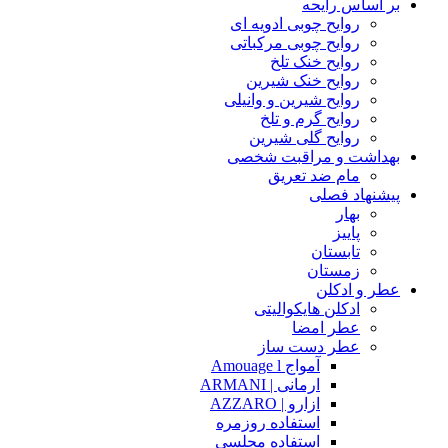
بر اساس رایحه
روایح چوبی ادویه ای
روایح چوبی مرکباتی
روایح خنک تلخ
روایح خنک شیرین
روایح شیرین و وانیلی
روایح گرم و تلخ
روایح گلی شیرین
بهداشت و مراقبت شخصی
مام ضد تعریق
پیشنهاد فصلی
بهار
پاییز
تابستان
زمستان
عطر و ادکلن
ادکلن هایکوالیتی
عطر امضا
عطر دست ساز
آمواج Amouage l
ارمانی | ARMANI
ازارو | AZZARO
استفاده روزمره
استفاده مجلسی