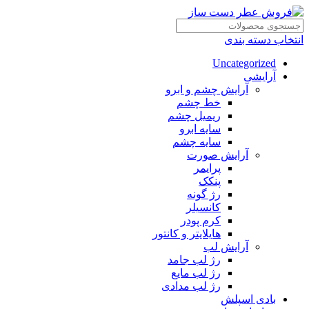
انتخاب دسته بندی
Uncategorized
آرایشی
آرایش چشم و ابرو
خط چشم
ریمیل چشم
سایه ابرو
سایه چشم
آرایش صورت
پرایمر
پنکک
رژ گونه
کانسیلر
کرم پودر
هایلایتر و کانتور
آرایش لب
رژ لب جامد
رژ لب مایع
رژ لب مدادی
بادی اسپلش