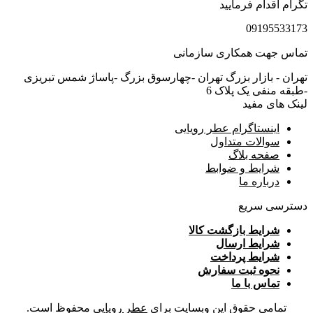
تگرام اقدام فرمایید
09195533173
تماس جهت همکاری سازمانی
تهران - بازار بزرگ تهران -چهارسوق بزرگ -پاساژ شمس تبریزی
-طبقه منفی یک پلاک 6
لینک های مفید
اینستاگرام عطر رویایی
سوالات متداول
صفحه بلاگ
شرایط و ضوابط
درباره ما
دسترسی سریع
شرایط بازگشت کالا
شرایط ارسال
شرایط پرداخت
نحوه ثبت سفارش
تماس با ما
تمامی حقوق این وبسایت برای
عطر رویایی
محفوظ است.