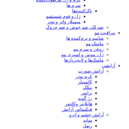
سرم ها
پاک‌کننده‌ها
ژل و فوم شستشو
میسلار واتر و تونر
ضد لک، ضد جوش و ضد چروک
مراقبت مو
شامپو و نرم‌کننده ها
ماسک مو
روغن و سرم مو
ژل، موس و اسپری مو
ماسک‌ها و لایه‌بردارها
آرایشی
آرایش صورت
کرم پودر
کانسیلر
پنکک
پرایمر
رژ گونه
هایلایتر وکانتور
فیکساتور آرایش
آرایش چشم و ابرو
سایه
ریمل