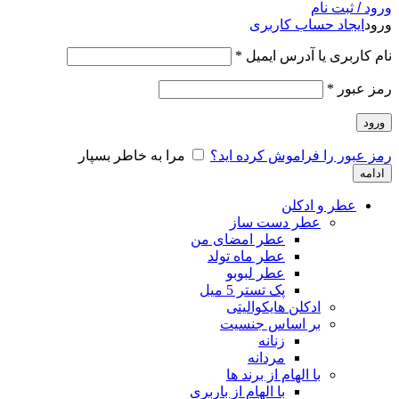
ورود / ثبت نام
ورود
ایجاد حساب کاربری
نام کاربری یا آدرس ایمیل
*
رمز عبور
*
ورود
رمز عبور را فراموش کرده اید؟
مرا به خاطر بسپار
ادامه
عطر و ادکلن
عطر دست ساز
عطر امضای من
عطر ماه تولد
عطر لبوبو
پک تستر 5 میل
ادکلن هایکوالیتی
بر اساس جنسیت
زنانه
مردانه
با الهام از برند ها
با الهام از باربری