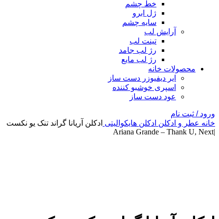
خط چشم
ژل ابرو
سایه چشم
آرایش لب
تینت لب
رژ لب جامد
رژ لب مایع
محصولات خانه
ایر دیفیوزر دست ساز
اسپری خوشبو کننده
عود دست ساز
ورود / ثبت نام
خانه
عطر و ادکلن
ادکلن هایکوالیتی
ادکلن آریانا گراند تنک یو نکست
|Ariana Grande – Thank U, Next
بزرگنمایی تصویر