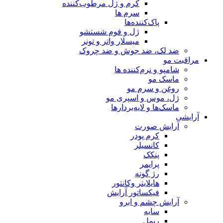
کرم و ژل مرطوب‌کننده
سرم ها
پاک‌کننده‌ها
ژل و فوم شستشو
میسلار واتر و تونر
ضد لک، ضد جوش و ضد چروک
مراقبت مو
شامپو و نرم‌کننده ها
ماسک مو
روغن و سرم مو
ژل، موس و اسپری مو
ماسک‌ها و لایه‌بردارها
آرایشی
آرایش صورت
کرم پودر
کانسیلر
پنکک
پرایمر
رژ گونه
هایلایتر وکانتور
فیکساتور آرایش
آرایش چشم و ابرو
سایه
ریمل