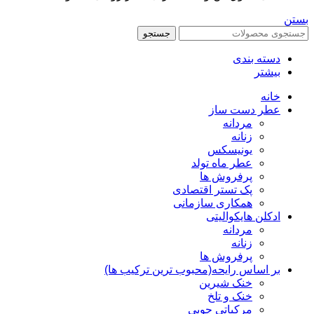
بستن
جستجو
دسته بندی
بیشتر
خانه
عطر دست ساز
مردانه
زنانه
یونیسکس
عطر ماه تولد
پرفروش ها
پک تستر اقتصادی
همکاری سازمانی
ادکلن هایکوالیتی
مردانه
زنانه
پرفروش ها
بر اساس رایحه(محبوب ترین ترکیب ها)
خنک شیرین
خنک و تلخ
مرکباتی چوبی