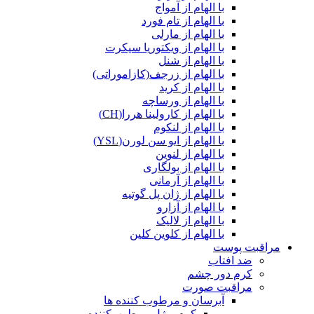
با الهام از آمواج
با الهام از تام فورد
با الهام از مارلی
با الهام از ویکتوریا سیکرت
با الهام از شنل
با الهام از زرجف(کازاموراتی)
با الهام از کرید
با الهام از ورساچه
با الهام از کارولینا هررا(CH)
با الهام از لنکوم
با الهام از ایو سن لورن(YSL)
با الهام از لنوین
با الهام از بولگاری
با الهام از آرمانی
با الهام از ژان پل گوتیه
با الهام از آزارو
با الهام از لالیک
با الهام از کلوین کلین
مراقبت پوست
ضد افتاب
کرم دور چشم
مراقبت صورت
آبرسان و مرطوب کننده ها
کرم و ژل مرطوب‌کننده