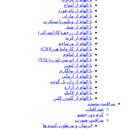
با الهام از آمواج
با الهام از تام فورد
با الهام از مارلی
با الهام از ویکتوریا سیکرت
با الهام از شنل
با الهام از زرجف(کازاموراتی)
با الهام از کرید
با الهام از ورساچه
با الهام از کارولینا هررا(CH)
با الهام از لنکوم
با الهام از ایو سن لورن(YSL)
با الهام از لنوین
با الهام از بولگاری
با الهام از آرمانی
با الهام از ژان پل گوتیه
با الهام از آزارو
با الهام از لالیک
با الهام از کلوین کلین
مراقبت پوست
ضد افتاب
کرم دور چشم
مراقبت صورت
آبرسان و مرطوب کننده ها