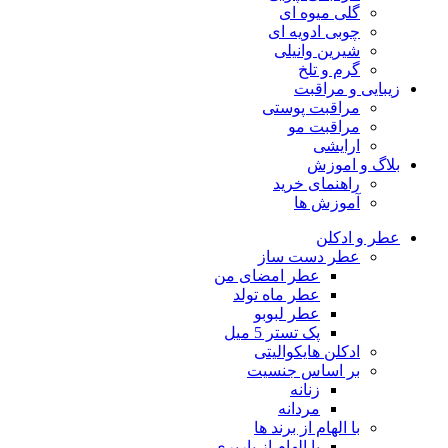
گلی میوه ای
چوبی ادویه ای
شیرین وانیلی
گرم و تلخ
زیبایی و مراقبت
مراقبت پوستی
مراقبت مو
ارایشی
بلاگ و اموزش
راهنمای خرید
آموزش ها
عطر و ادکلن
عطر دست ساز
عطر امضای من
عطر ماه تولد
عطر لبوبو
پک تستر 5 میل
ادکلن هایکوالیتی
بر اساس جنسیت
زنانه
مردانه
با الهام از برند ها
با الهام از باربری