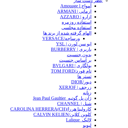
عطر دست ساز
آمواج Amouage l
ارمانی | ARMANI
ازارو | AZZARO
استفاده روزمره
استفاده مجلسی
الهام گرفته شده از برند ها
ورساچه/VERSACE
ایو سن لورن | YSL
باربری | BURBERRY
بدون جنسیت
بر اساس جنسیت
بولگاری | BVLGARI
تام فورد/TOM FORD
تستر ها
دیور/DIOR
زرجف | XERJOF
زنانه
ژآن پل گوتیه_Jean Paul Gaultier
شنل | CHANNEL
کارولینا هررا/(CH)CAROLINA HERRERA
کلوین کلاین/CALVIN KELIEN
لالیک_Lalique
لبوبو