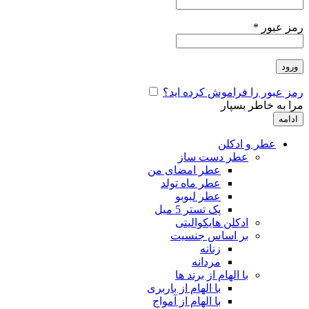
رمز عبور
*
ورود
رمز عبور را فراموش کرده اید؟
مرا به خاطر بسپار
ادامه
عطر و ادکلن
عطر دست ساز
عطر امضای من
عطر ماه تولد
عطر لبوبو
پک تستر 5 میل
ادکلن هایکوالیتی
بر اساس جنسیت
زنانه
مردانه
با الهام از برند ها
با الهام از باربری
با الهام از آمواج