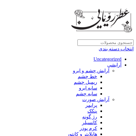
انتخاب دسته بندی
Uncategorized
آرایشی
آرایش چشم و ابرو
خط چشم
ریمیل چشم
سایه ابرو
سایه چشم
آرایش صورت
پرایمر
پنکک
رژ گونه
کانسیلر
کرم پودر
هایلایتر و کانتور