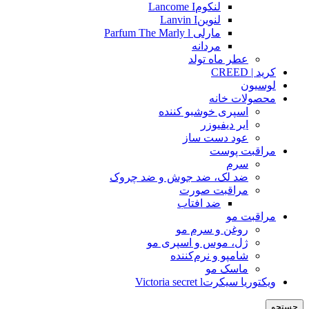
لنکومLancome I
لنوینLanvin I
مارلی Parfum The Marly l
مردانه
عطر ماه تولد
کرید | CREED
لوسیون
محصولات خانه
اسپری خوشبو کننده
ایر دیفیوزر
عود دست ساز
مراقبت پوست
سرم
ضد لک، ضد جوش و ضد چروک
مراقبت صورت
ضد افتاب
مراقبت مو
روغن و سرم مو
ژل، موس و اسپری مو
شامپو و نرم‌کننده
ماسک مو
ویکتوریا سیکرتVictoria secret l
جستجو