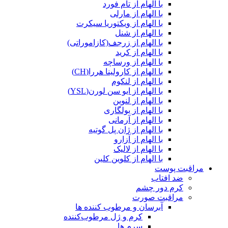
با الهام از تام فورد
با الهام از مارلی
با الهام از ویکتوریا سیکرت
با الهام از شنل
با الهام از زرجف(کازاموراتی)
با الهام از کرید
با الهام از ورساچه
با الهام از کارولینا هررا(CH)
با الهام از لنکوم
با الهام از ایو سن لورن(YSL)
با الهام از لنوین
با الهام از بولگاری
با الهام از آرمانی
با الهام از ژان پل گوتیه
با الهام از آزارو
با الهام از لالیک
با الهام از کلوین کلین
مراقبت پوست
ضد افتاب
کرم دور چشم
مراقبت صورت
آبرسان و مرطوب کننده ها
کرم و ژل مرطوب‌کننده
سرم ها