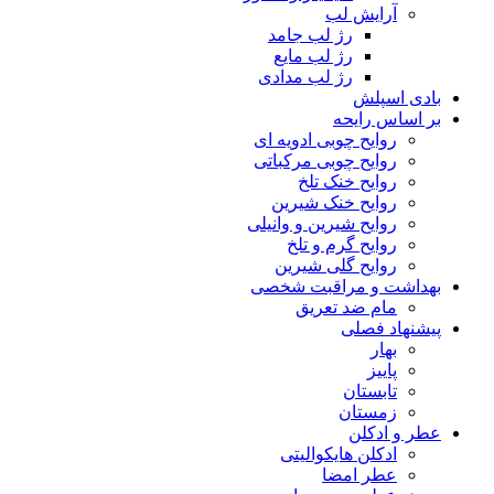
آرایش لب
رژ لب جامد
رژ لب مایع
رژ لب مدادی
بادی اسپلش
بر اساس رایحه
روایح چوبی ادویه ای
روایح چوبی مرکباتی
روایح خنک تلخ
روایح خنک شیرین
روایح شیرین و وانیلی
روایح گرم و تلخ
روایح گلی شیرین
بهداشت و مراقبت شخصی
مام ضد تعریق
پیشنهاد فصلی
بهار
پاییز
تابستان
زمستان
عطر و ادکلن
ادکلن هایکوالیتی
عطر امضا