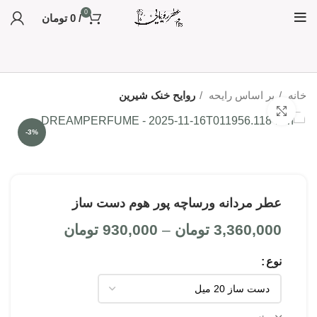
0
/
0
تومان
خانه
بر اساس رایحه
روایح خنک شیرین
بزرگنمایی تصویر
-3%
عطر مردانه ورساچه پور هوم دست ساز
3,360,000
تومان
–
930,000
تومان
نوع