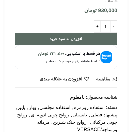
صاف
930,000
تومان
افزودن به سبد خرید
هر قسط با اسنپ‌پی:
232,500
تومان
۴ قسط ماهانه. بدون سود، چک و ضامن.
مقایسه
افزودن به علاقه مندی
شناسه محصول:
نامعلوم
دسته:
استفاده روزمره
,
استفاده مجلسی
,
بهار
,
پاییز
,
پیشنهاد فصلی
,
تابستان
,
روایح چوبی ادویه ای
,
روایح
چوبی مرکباتی
,
روایح خنک شیرین
,
مردانه
,
ورساچه/VERSACE