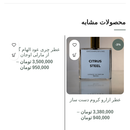
محصولات مشابه
-3%
عطر چری عود الهام گرفته
از مارلی اوجان
3,500,000
تومان
–
950,000
تومان
عطر ازارو کروم دست ساز
3,380,000
تومان
–
940,000
تومان