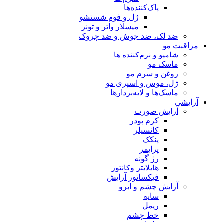
پاک‌کننده‌ها
ژل و فوم شستشو
میسلار واتر و تونر
ضد لک، ضد جوش و ضد چروک
مراقبت مو
شامپو و نرم‌کننده ها
ماسک مو
روغن و سرم مو
ژل، موس و اسپری مو
ماسک‌ها و لایه‌بردارها
آرایشی
آرایش صورت
کرم پودر
کانسیلر
پنکک
پرایمر
رژ گونه
هایلایتر وکانتور
فیکساتور آرایش
آرایش چشم و ابرو
سایه
ریمل
خط چشم