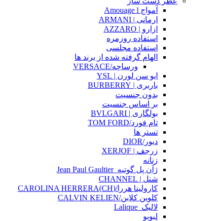
عطر دست ساز
آمواج Amouage l
ارمانی | ARMANI
ازارو | AZZARO
استفاده روزمره
استفاده مجلسی
الهام گرفته شده از برند ها
ورساچه/VERSACE
ایو سن لورن | YSL
باربری | BURBERRY
بدون جنسیت
بر اساس جنسیت
بولگاری | BVLGARI
تام فورد/TOM FORD
تستر ها
دیور/DIOR
زرجف | XERJOF
زنانه
ژآن پل گوتیه_Jean Paul Gaultier
شنل | CHANNEL
کارولینا هررا/(CH)CAROLINA HERRERA
کلوین کلاین/CALVIN KELIEN
لالیک_Lalique
لبوبو