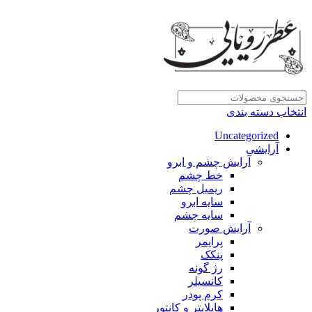
انتخاب دسته بندی
Uncategorized
آرایشی
آرایش چشم و ابرو
خط چشم
ریمیل چشم
سایه ابرو
سایه چشم
آرایش صورت
پرایمر
پنکک
رژ گونه
کانسیلر
کرم پودر
هایلایتر و کانتور