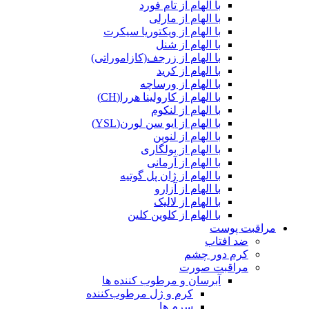
با الهام از تام فورد
با الهام از مارلی
با الهام از ویکتوریا سیکرت
با الهام از شنل
با الهام از زرجف(کازاموراتی)
با الهام از کرید
با الهام از ورساچه
با الهام از کارولینا هررا(CH)
با الهام از لنکوم
با الهام از ایو سن لورن(YSL)
با الهام از لنوین
با الهام از بولگاری
با الهام از آرمانی
با الهام از ژان پل گوتیه
با الهام از آزارو
با الهام از لالیک
با الهام از کلوین کلین
مراقبت پوست
ضد افتاب
کرم دور چشم
مراقبت صورت
آبرسان و مرطوب کننده ها
کرم و ژل مرطوب‌کننده
سرم ها