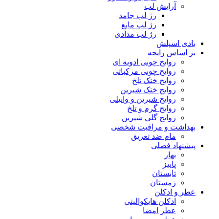
آرایش لب
رژ لب جامد
رژ لب مایع
رژ لب مدادی
بادی اسپلش
بر اساس رایحه
روایح چوبی ادویه ای
روایح چوبی مرکباتی
روایح خنک تلخ
روایح خنک شیرین
روایح شیرین و وانیلی
روایح گرم و تلخ
روایح گلی شیرین
بهداشت و مراقبت شخصی
مام ضد تعریق
پیشنهاد فصلی
بهار
پاییز
تابستان
زمستان
عطر و ادکلن
ادکلن هایکوالیتی
عطر امضا