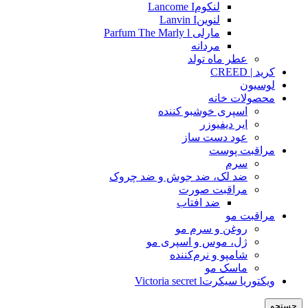
لنکومLancome I
لنوینLanvin I
مارلی Parfum The Marly l
مردانه
عطر ماه تولد
کرید | CREED
لوسیون
محصولات خانه
اسپری خوشبو کننده
ایر دیفیوزر
عود دست ساز
مراقبت پوست
سرم
ضد لک، ضد جوش و ضد چروک
مراقبت صورت
ضد افتاب
مراقبت مو
روغن و سرم مو
ژل، موس و اسپری مو
شامپو و نرم‌کننده
ماسک مو
ویکتوریا سیکرتVictoria secret l
جستجو