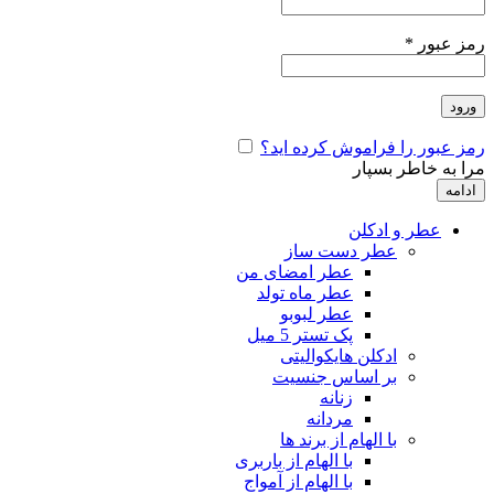
رمز عبور
*
ورود
رمز عبور را فراموش کرده اید؟
مرا به خاطر بسپار
ادامه
عطر و ادکلن
عطر دست ساز
عطر امضای من
عطر ماه تولد
عطر لبوبو
پک تستر 5 میل
ادکلن هایکوالیتی
بر اساس جنسیت
زنانه
مردانه
با الهام از برند ها
با الهام از باربری
با الهام از آمواج