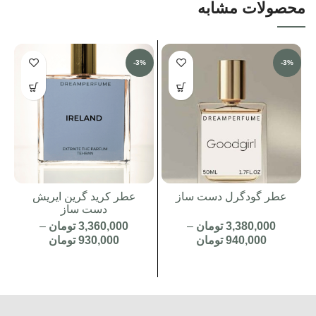
محصولات مشابه
-3%
-3%
عطر گودگرل دست ساز
عطر کرید گرین ایریش
دست ساز
3,380,000
تومان
–
3,360,000
تومان
–
940,000
تومان
930,000
تومان