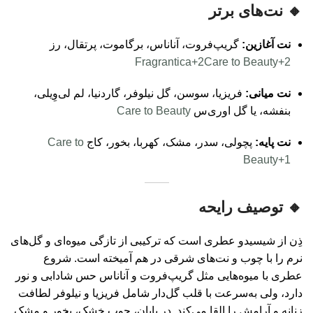
🔸 نت‌های برتر
نت آغازین:
گریپ‌فروت، آناناس، برگاموت، پرتقال، رز
Fragrantica
+2
Care to Beauty
+2
نت میانی:
فریزیا، سوسن، گل نیلوفر، گاردنیا، لم لی‌وِیلی،
بنفشه، یا گل اوری‌س
Care to Beauty
نت پایه:
پچولی، سدر، مشک، کهربا، بخور، کاج
Care to
Beauty
+1
🔸 توصیف رایحه
ذِن از شیسیدو عطری است که ترکیبی از تازگی میوه‌ای و گل‌های
نرم را با چوب‌ و نت‌های شرقی در هم آمیخته است. شروع
عطری با میوه‌هایی مثل گریپ‌فروت و آناناس حس شادابی و نور
دارد، ولی به‌سرعت با قلب گل‌دار شامل فریزیا و نیلوفر لطافت
زنانه‌ و آرامش را القا می‌کند. در پایان، چوب‌ خشک، بخور و مشک