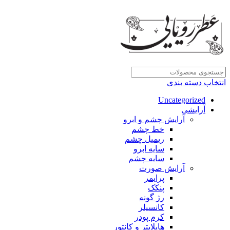
انتخاب دسته بندی
Uncategorized
آرایشی
آرایش چشم و ابرو
خط چشم
ریمیل چشم
سایه ابرو
سایه چشم
آرایش صورت
پرایمر
پنکک
رژ گونه
کانسیلر
کرم پودر
هایلایتر و کانتور