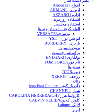
عطر دست ساز
آمواج Amouage l
ارمانی | ARMANI
ازارو | AZZARO
استفاده روزمره
استفاده مجلسی
الهام گرفته شده از برند ها
ورساچه/VERSACE
ایو سن لورن | YSL
باربری | BURBERRY
بدون جنسیت
بر اساس جنسیت
بولگاری | BVLGARI
تام فورد/TOM FORD
تستر ها
دیور/DIOR
زرجف | XERJOF
زنانه
ژآن پل گوتیه_Jean Paul Gaultier
شنل | CHANNEL
کارولینا هررا/(CH)CAROLINA HERRERA
کلوین کلاین/CALVIN KELIEN
لالیک_Lalique
لبوبو