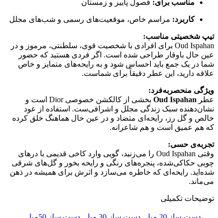
مناسب برای:
فصول پاییز و زمستان
کاربرد:
مراسم خاص، موقعیت‌های رسمی و شب‌های مجلل
تیپ شخصیتی مناسب:
Oud Ispahan برای افرادی با شخصیت قوی، سلطنتی، مرموز و در
عین حال باوقار طراحی شده است. اگر فردی هستید که حضور
شما در یک جمع باید احساس شود و به رایحه‌های متمایز و خاص
علاقه دارید، این عطر دقیقاً برای شماست.
ویژگی منحصربه‌فرد:
عطر
Oud Ispahan
بخشی از کالکشن خصوصی Dior است و
نشان‌دهنده سبک زندگی مجلل و اشرافی‌ست. استفاده از عود
خالص و گل رز، رایحه‌ای متضاد و در عین حال هماهنگ خلق کرده
که هم عمیق است و هم شاعرانه.
تجربه‌ی حسی:
وقتی Oud Ispahan را می‌زنید، گویی وارد کاخی قدیمی با درهای
چوبی حکاکی‌شده، پنجره‌های رنگی و رایحه بخور و گل‌های شرقی
شده‌اید. رایحه‌ای که خاطره می‌سازد و اثرش برای همیشه در ذهن
می‌ماند.
توضیحات تکمیلی
دست ساز 20 میل
,
دست ساز 30 میل
,
دست ساز 50میل
,