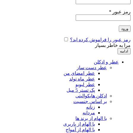
رمز عبور
*
ورود
رمز عبور را فراموش کرده اید؟
مرا به خاطر بسپار
ادامه
عطر و ادکلن
عطر دست ساز
عطر امضای من
عطر ماه تولد
عطر لبوبو
پک تستر 5 میل
ادکلن هایکوالیتی
بر اساس جنسیت
زنانه
مردانه
با الهام از برند ها
با الهام از باربری
با الهام از آمواج