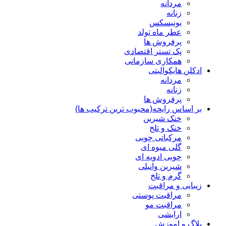
مردانه
زنانه
یونیسکس
عطر ماه تولد
پرفروش ها
پک تستر اقتصادی
همکاری سازمانی
ادکلن هایکوالیتی
مردانه
زنانه
پرفروش ها
بر اساس رایحه(محبوب ترین ترکیب ها)
خنک شیرین
خنک و تلخ
مرکباتی چوبی
گلی میوه ای
چوبی ادویه ای
شیرین وانیلی
گرم و تلخ
زیبایی و مراقبت
مراقبت پوستی
مراقبت مو
ارایشی
بلاگ و اموزش