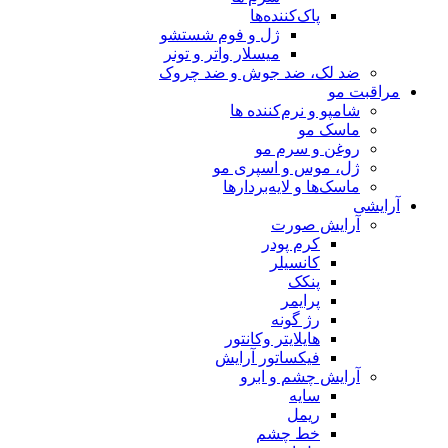
پاک‌کننده‌ها
ژل و فوم شستشو
میسلار واتر و تونر
ضد لک، ضد جوش و ضد چروک
مراقبت مو
شامپو و نرم‌کننده ها
ماسک مو
روغن و سرم مو
ژل، موس و اسپری مو
ماسک‌ها و لایه‌بردارها
آرایشی
آرایش صورت
کرم پودر
کانسیلر
پنکک
پرایمر
رژ گونه
هایلایتر وکانتور
فیکساتور آرایش
آرایش چشم و ابرو
سایه
ریمل
خط چشم