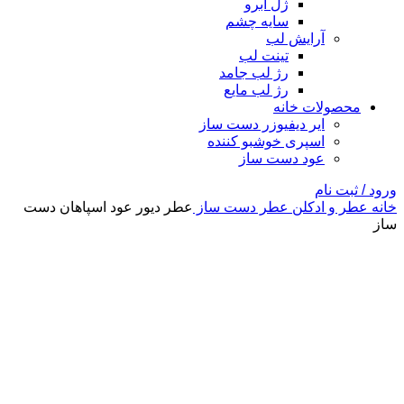
ژل ابرو
سایه چشم
آرایش لب
تینت لب
رژ لب جامد
رژ لب مایع
محصولات خانه
ایر دیفیوزر دست ساز
اسپری خوشبو کننده
عود دست ساز
ورود / ثبت نام
خانه
عطر و ادکلن
عطر دست ساز
عطر دیور عود اسپاهان دست
ساز