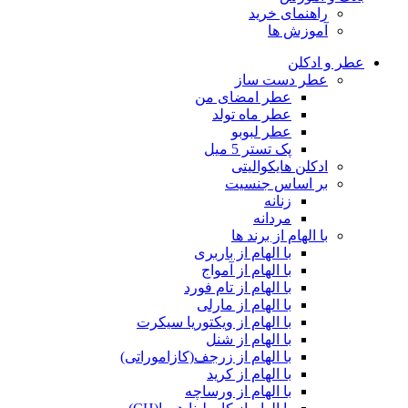
راهنمای خرید
آموزش ها
عطر و ادکلن
عطر دست ساز
عطر امضای من
عطر ماه تولد
عطر لبوبو
پک تستر 5 میل
ادکلن هایکوالیتی
بر اساس جنسیت
زنانه
مردانه
با الهام از برند ها
با الهام از باربری
با الهام از آمواج
با الهام از تام فورد
با الهام از مارلی
با الهام از ویکتوریا سیکرت
با الهام از شنل
با الهام از زرجف(کازاموراتی)
با الهام از کرید
با الهام از ورساچه