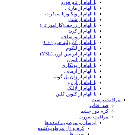
با الهام از تام فورد
با الهام از مارلی
با الهام از ویکتوریا سیکرت
با الهام از شنل
با الهام از زرجف(کازاموراتی)
با الهام از کرید
با الهام از ورساچه
با الهام از کارولینا هررا(CH)
با الهام از لنکوم
با الهام از ایو سن لورن(YSL)
با الهام از لنوین
با الهام از بولگاری
با الهام از آرمانی
با الهام از ژان پل گوتیه
با الهام از آزارو
با الهام از لالیک
با الهام از کلوین کلین
مراقبت پوست
ضد افتاب
کرم دور چشم
مراقبت صورت
آبرسان و مرطوب کننده ها
کرم و ژل مرطوب‌کننده
سرم ها