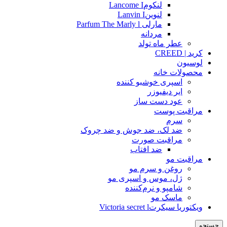
لنکومLancome I
لنوینLanvin I
مارلی Parfum The Marly l
مردانه
عطر ماه تولد
کرید | CREED
لوسیون
محصولات خانه
اسپری خوشبو کننده
ایر دیفیوزر
عود دست ساز
مراقبت پوست
سرم
ضد لک، ضد جوش و ضد چروک
مراقبت صورت
ضد افتاب
مراقبت مو
روغن و سرم مو
ژل، موس و اسپری مو
شامپو و نرم‌کننده
ماسک مو
ویکتوریا سیکرتVictoria secret l
جستجو