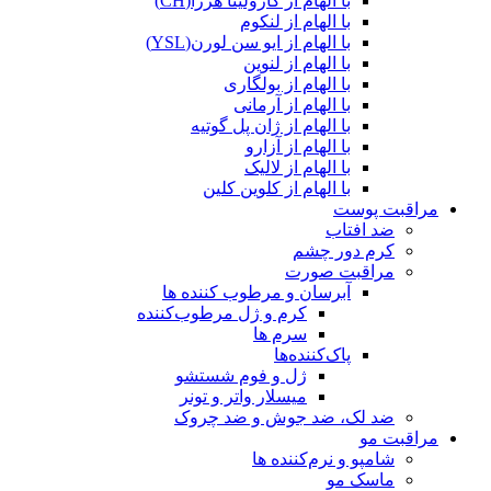
با الهام از کارولینا هررا(CH)
با الهام از لنکوم
با الهام از ایو سن لورن(YSL)
با الهام از لنوین
با الهام از بولگاری
با الهام از آرمانی
با الهام از ژان پل گوتیه
با الهام از آزارو
با الهام از لالیک
با الهام از کلوین کلین
مراقبت پوست
ضد افتاب
کرم دور چشم
مراقبت صورت
آبرسان و مرطوب کننده ها
کرم و ژل مرطوب‌کننده
سرم ها
پاک‌کننده‌ها
ژل و فوم شستشو
میسلار واتر و تونر
ضد لک، ضد جوش و ضد چروک
مراقبت مو
شامپو و نرم‌کننده ها
ماسک مو