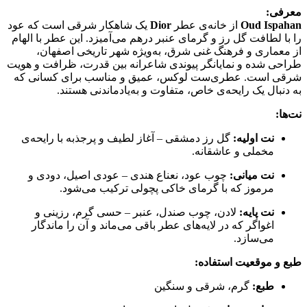
معرفی:
Oud Ispahan
از خانه‌ی عطر
Dior
یک شاهکار شرقی است که عود
را با لطافت گل رز و گرمای عنبر درهم می‌آمیزد. این عطر با الهام
از معماری و فرهنگ غنی شرق، به‌ویژه شهر تاریخی اصفهان،
طراحی شده و نمایانگر پیوندی شاعرانه بین قدرت، ظرافت و هویت
شرقی است. عطری‌ست لوکس، عمیق و مناسب برای کسانی که
به دنبال یک رایحه‌ی خاص، متفاوت و به‌یادماندنی هستند.
نت‌ها:
نت اولیه:
گل رز دمشقی – آغاز لطیف و پرجذبه با رایحه‌ی
مخملی و عاشقانه.
نت میانی:
چوب عود، نعناع هندی – عودی اصیل، دودی و
مرموز که با گرمای خاکی پچولی ترکیب می‌شود.
نت پایه:
لادن، چوب صندل، عنبر – حسی گرم، رزینی و
اغواگر که در لایه‌های عطر باقی می‌ماند و آن را ماندگار
می‌سازد.
طبع و موقعیت استفاده:
طبع:
گرم، شرقی و سنگین