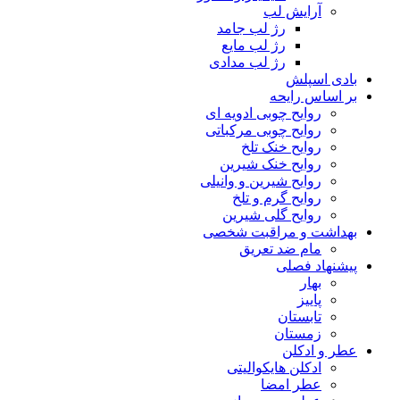
آرایش لب
رژ لب جامد
رژ لب مایع
رژ لب مدادی
بادی اسپلش
بر اساس رایحه
روایح چوبی ادویه ای
روایح چوبی مرکباتی
روایح خنک تلخ
روایح خنک شیرین
روایح شیرین و وانیلی
روایح گرم و تلخ
روایح گلی شیرین
بهداشت و مراقبت شخصی
مام ضد تعریق
پیشنهاد فصلی
بهار
پاییز
تابستان
زمستان
عطر و ادکلن
ادکلن هایکوالیتی
عطر امضا