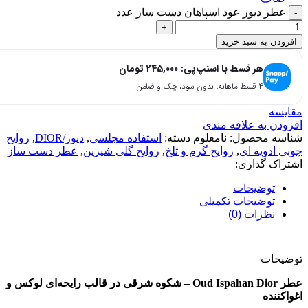
عطر دیور عود اسپاهان دست ساز عدد
افزودن به سبد خرید
هر قسط با اسنپ‌پی:
245,000
تومان
۴ قسط ماهانه. بدون سود، چک و ضامن.
مقایسه
افزودن به علاقه مندی
شناسه محصول:
نامعلوم
دسته:
استفاده مجلسی
,
دیور/DIOR
,
روایح
چوبی ادویه ای
,
روایح گرم و تلخ
,
روایح گلی شیرین
,
عطر دست ساز
اشتراک گذاری:
توضیحات
توضیحات تکمیلی
نظرات (0)
توضیحات
عطر Oud Ispahan Dior – شکوه شرقی در قالب رایحه‌ای لوکس و
اغواکننده