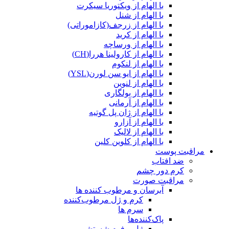
با الهام از ویکتوریا سیکرت
با الهام از شنل
با الهام از زرجف(کازاموراتی)
با الهام از کرید
با الهام از ورساچه
با الهام از کارولینا هررا(CH)
با الهام از لنکوم
با الهام از ایو سن لورن(YSL)
با الهام از لنوین
با الهام از بولگاری
با الهام از آرمانی
با الهام از ژان پل گوتیه
با الهام از آزارو
با الهام از لالیک
با الهام از کلوین کلین
مراقبت پوست
ضد افتاب
کرم دور چشم
مراقبت صورت
آبرسان و مرطوب کننده ها
کرم و ژل مرطوب‌کننده
سرم ها
پاک‌کننده‌ها
ژل و فوم شستشو