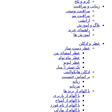
گرم و تلخ
زیبایی و مراقبت
مراقبت پوستی
مراقبت مو
ارایشی
بلاگ و اموزش
راهنمای خرید
آموزش ها
عطر و ادکلن
عطر دست ساز
عطر امضای من
عطر ماه تولد
عطر لبوبو
پک تستر 5 میل
ادکلن هایکوالیتی
بر اساس جنسیت
زنانه
مردانه
با الهام از برند ها
با الهام از باربری
با الهام از آمواج
با الهام از تام فورد
با الهام از مارلی