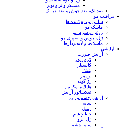
میسلار واتر و تونر
ضد لک، ضد جوش و ضد چروک
مراقبت مو
شامپو و نرم‌کننده ها
ماسک مو
روغن و سرم مو
ژل، موس و اسپری مو
ماسک‌ها و لایه‌بردارها
آرایشی
آرایش صورت
کرم پودر
کانسیلر
پنکک
پرایمر
رژ گونه
هایلایتر وکانتور
فیکساتور آرایش
آرایش چشم و ابرو
سایه
ریمل
خط چشم
ژل ابرو
سایه چشم