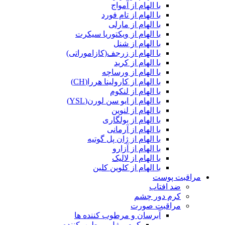
با الهام از آمواج
با الهام از تام فورد
با الهام از مارلی
با الهام از ویکتوریا سیکرت
با الهام از شنل
با الهام از زرجف(کازاموراتی)
با الهام از کرید
با الهام از ورساچه
با الهام از کارولینا هررا(CH)
با الهام از لنکوم
با الهام از ایو سن لورن(YSL)
با الهام از لنوین
با الهام از بولگاری
با الهام از آرمانی
با الهام از ژان پل گوتیه
با الهام از آزارو
با الهام از لالیک
با الهام از کلوین کلین
مراقبت پوست
ضد افتاب
کرم دور چشم
مراقبت صورت
آبرسان و مرطوب کننده ها
کرم و ژل مرطوب‌کننده