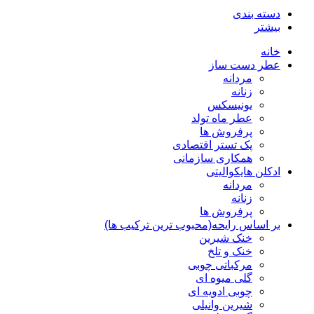
دسته بندی
بیشتر
خانه
عطر دست ساز
مردانه
زنانه
یونیسکس
عطر ماه تولد
پرفروش ها
پک تستر اقتصادی
همکاری سازمانی
ادکلن هایکوالیتی
مردانه
زنانه
پرفروش ها
بر اساس رایحه(محبوب ترین ترکیب ها)
خنک شیرین
خنک و تلخ
مرکباتی چوبی
گلی میوه ای
چوبی ادویه ای
شیرین وانیلی