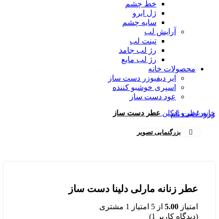
خط چشم
ژل ابرو
سایه چشم
آرایش لب
تینت لب
رژ لب جامد
رژ لب مایع
محصولات خانه
ایر دیفیوزر دست ساز
اسپری خوشبو کننده
عود دست ساز
خانه
عطر و ادکلن
عطر دست ساز
ورود / ثبت نام
بزرگنمایی تصویر
عطر زنانه مارلی دلینا دست ساز
امتیاز
5.00
از 5 امتیاز
1
مشتری
(دیدگاه کاربر
1
)