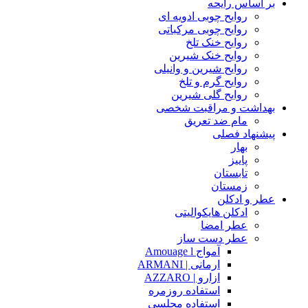
بر اساس رایحه
روایح چوبی ادویه ای
روایح چوبی مرکباتی
روایح خنک تلخ
روایح خنک شیرین
روایح شیرین و وانیلی
روایح گرم و تلخ
روایح گلی شیرین
بهداشت و مراقبت شخصی
مام ضد تعریق
پیشنهاد فصلی
بهار
پاییز
تابستان
زمستان
عطر و ادکلن
ادکلن هایکوالیتی
عطر امضا
عطر دست ساز
آمواج Amouage l
ارمانی | ARMANI
ازارو | AZZARO
استفاده روزمره
استفاده مجلسی