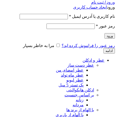
ورود / ثبت نام
ورود
ایجاد حساب کاربری
نام کاربری یا آدرس ایمیل
*
رمز عبور
*
ورود
رمز عبور را فراموش کرده اید؟
مرا به خاطر بسپار
ادامه
عطر و ادکلن
عطر دست ساز
عطر امضای من
عطر ماه تولد
عطر لبوبو
پک تستر 5 میل
ادکلن هایکوالیتی
بر اساس جنسیت
زنانه
مردانه
با الهام از برند ها
با الهام از باربری