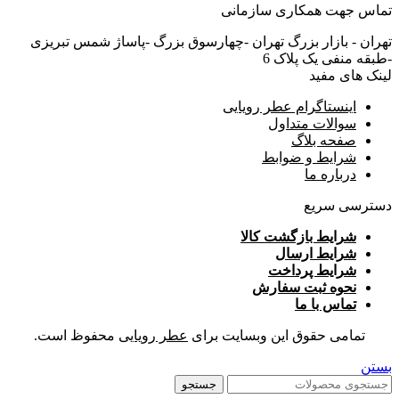
تماس جهت همکاری سازمانی
تهران - بازار بزرگ تهران -چهارسوق بزرگ -پاساژ شمس تبریزی
-طبقه منفی یک پلاک 6
لینک های مفید
اینستاگرام عطر رویایی
سوالات متداول
صفحه بلاگ
شرایط و ضوابط
درباره ما
دسترسی سریع
شرایط بازگشت کالا
شرایط ارسال
شرایط پرداخت
نحوه ثبت سفارش
تماس با ما
تمامی حقوق این وبسایت برای
عطر رویایی
محفوظ است.
بستن
جستجو