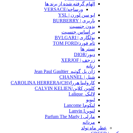
الهام گرفته شده از برند ها
ورساچه/VERSACE
ایو سن لورن | YSL
باربری | BURBERRY
بدون جنسیت
بر اساس جنسیت
بولگاری | BVLGARI
تام فورد/TOM FORD
تستر ها
دیور/DIOR
زرجف | XERJOF
زنانه
ژآن پل گوتیه_Jean Paul Gaultier
شنل | CHANNEL
کارولینا هررا/(CH)CAROLINA HERRERA
کلوین کلاین/CALVIN KELIEN
لالیک_Lalique
لبوبو
لنکومLancome I
لنوینLanvin I
مارلی Parfum The Marly l
مردانه
عطر ماه تولد