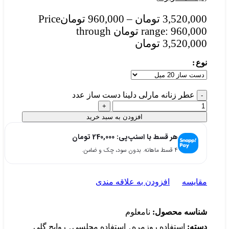
3,520,000
تومان
–
960,000
تومان
Price
range: 960,000 تومان through
3,520,000 تومان
نوع
عطر زنانه مارلی دلینا دست ساز عدد
افزودن به سبد خرید
هر قسط با اسنپ‌پی:
240,000
تومان
۴ قسط ماهانه. بدون سود، چک و ضامن.
مقایسه
افزودن به علاقه مندی
شناسه محصول:
نامعلوم
دسته:
استفاده روزمره
,
استفاده مجلسی
,
روایح گلی