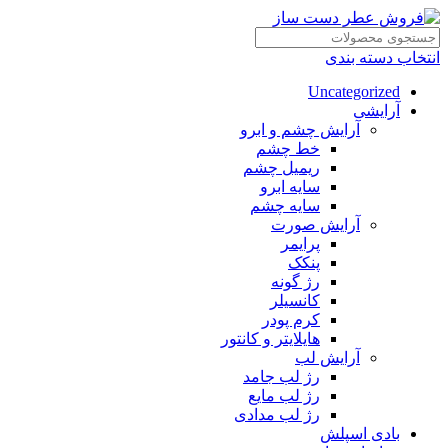
انتخاب دسته بندی
Uncategorized
آرایشی
آرایش چشم و ابرو
خط چشم
ریمیل چشم
سایه ابرو
سایه چشم
آرایش صورت
پرایمر
پنکک
رژ گونه
کانسیلر
کرم پودر
هایلایتر و کانتور
آرایش لب
رژ لب جامد
رژ لب مایع
رژ لب مدادی
بادی اسپلش