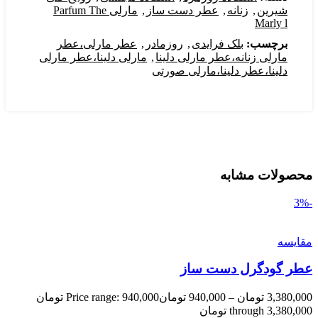
شیرین
,
زنانه
,
عطر دست ساز
,
مارلی Parfum The
Marly l
برچسب:
بلک فرایدی
,
روزمادر
,
عطر مارلی،عطر
مارلی زنانه،عطر مارلی دلینا
,
مارلی دلینا،عطر مارلی
دلینا،عطر دلینا،مارلی صورتی
محصولات مشابه
-3%
مقایسه
عطر گودگرل دست ساز
3,380,000
تومان
–
940,000
تومان
Price range: 940,000 تومان
through 3,380,000 تومان