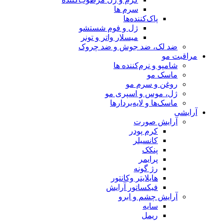
سرم ها
پاک‌کننده‌ها
ژل و فوم شستشو
میسلار واتر و تونر
ضد لک، ضد جوش و ضد چروک
مراقبت مو
شامپو و نرم‌کننده ها
ماسک مو
روغن و سرم مو
ژل، موس و اسپری مو
ماسک‌ها و لایه‌بردارها
آرایشی
آرایش صورت
کرم پودر
کانسیلر
پنکک
پرایمر
رژ گونه
هایلایتر وکانتور
فیکساتور آرایش
آرایش چشم و ابرو
سایه
ریمل