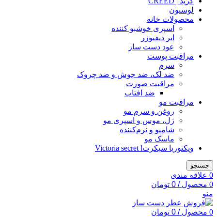
کرید | CREED
لوسیون
محصولات خانه
اسپری خوشبو کننده
ایر دیفیوزر
عود دست ساز
مراقبت پوست
سرم
ضد لک، ضد جوش و ضد چروک
مراقبت صورت
ضد افتاب
مراقبت مو
روغن و سرم مو
ژل، موس و اسپری مو
شامپو و نرم‌کننده
ماسک مو
ویکتوریا سیکرتVictoria secret l
جستجو
0
علاقه مندی
0
محصول
/
0
تومان
منو
0
محصول
/
0
تومان