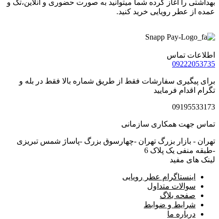
بهداشتی را اغاز کرده شما میتوانید به صورت حضوری و انلاین،تک و
عمده از عطر رویایی خرید کنید.
اطلاعات تماس
09222053735
برای پیگیری سفارشات فقط از طریق شماره بالا فقط در بله و
تگرام اقدام فرمایید
09195533173
تماس جهت همکاری سازمانی
تهران - بازار بزرگ تهران -چهارسوق بزرگ -پاساژ شمس تبریزی
-طبقه منفی یک پلاک 6
لینک های مفید
اینستاگرام عطر رویایی
سوالات متداول
صفحه بلاگ
شرایط و ضوابط
درباره ما