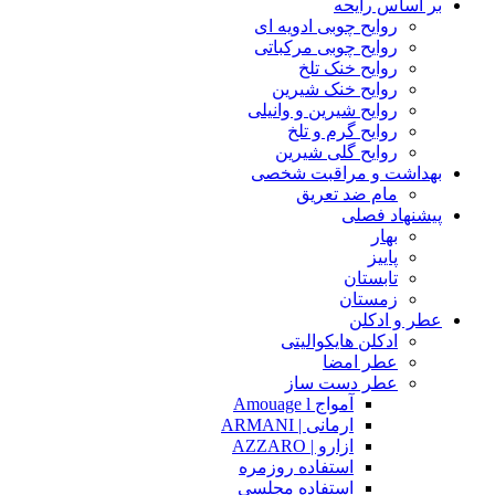
بر اساس رایحه
روایح چوبی ادویه ای
روایح چوبی مرکباتی
روایح خنک تلخ
روایح خنک شیرین
روایح شیرین و وانیلی
روایح گرم و تلخ
روایح گلی شیرین
بهداشت و مراقبت شخصی
مام ضد تعریق
پیشنهاد فصلی
بهار
پاییز
تابستان
زمستان
عطر و ادکلن
ادکلن هایکوالیتی
عطر امضا
عطر دست ساز
آمواج Amouage l
ارمانی | ARMANI
ازارو | AZZARO
استفاده روزمره
استفاده مجلسی