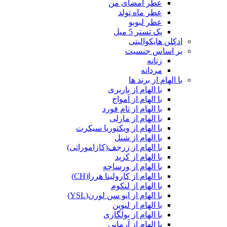
عطر امضای من
عطر ماه تولد
عطر لبوبو
پک تستر 5 میل
ادکلن هایکوالیتی
بر اساس جنسیت
زنانه
مردانه
با الهام از برند ها
با الهام از باربری
با الهام از آمواج
با الهام از تام فورد
با الهام از مارلی
با الهام از ویکتوریا سیکرت
با الهام از شنل
با الهام از زرجف(کازاموراتی)
با الهام از کرید
با الهام از ورساچه
با الهام از کارولینا هررا(CH)
با الهام از لنکوم
با الهام از ایو سن لورن(YSL)
با الهام از لنوین
با الهام از بولگاری
با الهام از آرمانی