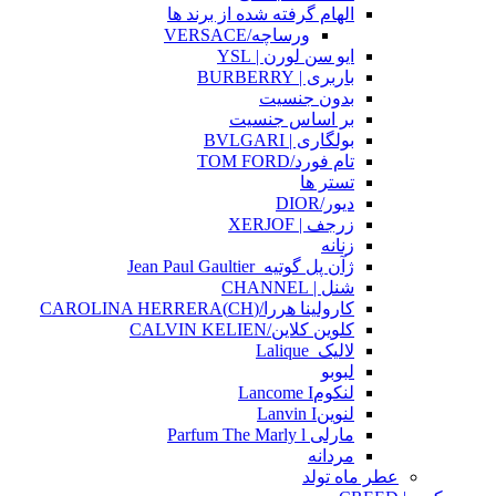
الهام گرفته شده از برند ها
ورساچه/VERSACE
ایو سن لورن | YSL
باربری | BURBERRY
بدون جنسیت
بر اساس جنسیت
بولگاری | BVLGARI
تام فورد/TOM FORD
تستر ها
دیور/DIOR
زرجف | XERJOF
زنانه
ژآن پل گوتیه_Jean Paul Gaultier
شنل | CHANNEL
کارولینا هررا/(CH)CAROLINA HERRERA
کلوین کلاین/CALVIN KELIEN
لالیک_Lalique
لبوبو
لنکومLancome I
لنوینLanvin I
مارلی Parfum The Marly l
مردانه
عطر ماه تولد