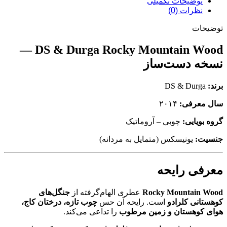
توضیحات تکمیلی
نظرات (0)
توضیحات
—
DS & Durga
Rocky Mountain Wood
نسخه دست‌ساز
برند:
DS & Durga
سال معرفی:
۲۰۱۴
گروه بویایی:
چوبی – آروماتیک
جنسیت:
یونیسکس (متمایل به مردانه)
معرفی رایحه
Rocky Mountain Wood
عطری الهام‌گرفته از
جنگل‌های
کوهستانی کلرادو
است. رایحه آن حس
چوب تازه، درختان کاج،
هوای کوهستان و زمین مرطوب
را تداعی می‌کند.