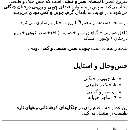
شروع عطر با
نت‌های سبز و فلفلی
است که حس خنک و طبیعی
ایجاد می‌کند. سپس رایحه وارد فضای
چوبی و رزینی درختان جنگلی
می‌شود و در نهایت به پایه‌ای
گرم، چوبی و کمی دودی
می‌رسد.
در نسخه دست‌ساز معمولاً با این ساختار بازسازی می‌شود:
فلفل صورتی + گیاهان سبز + صنوبر (Fir) + سدر کوهی + رزین
درختان + وتیور + مشک
نتیجه رایحه‌ای است
چوبی، سبز، طبیعی و کمی دودی
.
حس‌وحال و استایل
🌲 چوبی و جنگلی
❄️ خنک و طبیعی
🌿 سبز و گیاهی
🧭 ماجراجویانه
این عطر حس
قدم زدن در جنگل‌های کوهستانی و هوای تازه
طبیعت
را منتقل می‌کند.