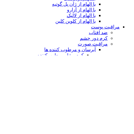
با الهام از ژان پل گوتیه
با الهام از آزارو
با الهام از لالیک
با الهام از کلوین کلین
مراقبت پوست
ضد افتاب
کرم دور چشم
مراقبت صورت
آبرسان و مرطوب کننده ها
کرم و ژل مرطوب‌کننده
سرم ها
پاک‌کننده‌ها
ژل و فوم شستشو
میسلار واتر و تونر
ضد لک، ضد جوش و ضد چروک
مراقبت مو
شامپو و نرم‌کننده ها
ماسک مو
روغن و سرم مو
ژل، موس و اسپری مو
ماسک‌ها و لایه‌بردارها
آرایشی
آرایش صورت