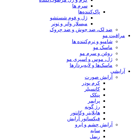
سرم ها
پاک‌کننده‌ها
ژل و فوم شستشو
میسلار واتر و تونر
ضد لک، ضد جوش و ضد چروک
مراقبت مو
شامپو و نرم‌کننده ها
ماسک مو
روغن و سرم مو
ژل، موس و اسپری مو
ماسک‌ها و لایه‌بردارها
آرایشی
آرایش صورت
کرم پودر
کانسیلر
پنکک
پرایمر
رژ گونه
هایلایتر وکانتور
فیکساتور آرایش
آرایش چشم و ابرو
سایه
ریمل