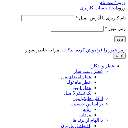
ورود / ثبت نام
ورود
ایجاد حساب کاربری
نام کاربری یا آدرس ایمیل
*
رمز عبور
*
ورود
رمز عبور را فراموش کرده اید؟
مرا به خاطر بسپار
ادامه
عطر و ادکلن
عطر دست ساز
عطر امضای من
عطر ماه تولد
عطر لبوبو
پک تستر 5 میل
ادکلن هایکوالیتی
بر اساس جنسیت
زنانه
مردانه
با الهام از برند ها
با الهام از باربری