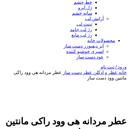
خط چشم
ژل ابرو
سایه چشم
آرایش لب
تینت لب
رژ لب جامد
رژ لب مایع
محصولات خانه
ایر دیفیوزر دست ساز
اسپری خوشبو کننده
عود دست ساز
ورود / ثبت نام
خانه
عطر و ادکلن
عطر دست ساز
عطر مردانه هی وود راکی
مانتین وود دست ساز
بزرگنمایی تصویر
عطر مردانه هی وود راکی مانتین