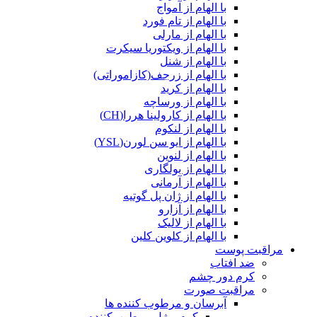
با الهام از آمواج
با الهام از تام فورد
با الهام از مارلی
با الهام از ویکتوریا سیکرت
با الهام از شنل
با الهام از زرجف(کازاموراتی)
با الهام از کرید
با الهام از ورساچه
با الهام از کارولینا هررا(CH)
با الهام از لنکوم
با الهام از ایو سن لورن(YSL)
با الهام از لنوین
با الهام از بولگاری
با الهام از آرمانی
با الهام از ژان پل گوتیه
با الهام از آزارو
با الهام از لالیک
با الهام از کلوین کلین
مراقبت پوست
ضد افتاب
کرم دور چشم
مراقبت صورت
آبرسان و مرطوب کننده ها
کرم و ژل مرطوب‌کننده