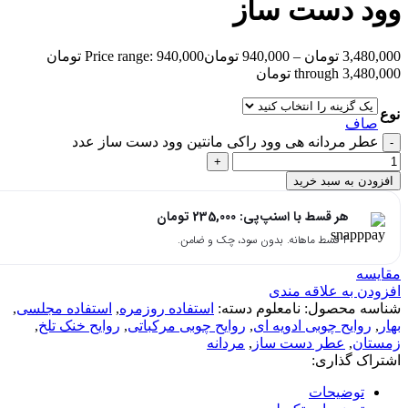
وود دست ساز
3,480,000
تومان
–
940,000
تومان
Price range: 940,000 تومان
through 3,480,000 تومان
نوع
صاف
عطر مردانه هی وود راکی مانتین وود دست ساز عدد
افزودن به سبد خرید
هر قسط با اسنپ‌پی:
235,000
تومان
۴ قسط ماهانه. بدون سود، چک و ضامن.
مقایسه
افزودن به علاقه مندی
شناسه محصول:
نامعلوم
دسته:
استفاده روزمره
,
استفاده مجلسی
,
بهار
,
روایح چوبی ادویه ای
,
روایح چوبی مرکباتی
,
روایح خنک تلخ
,
زمستان
,
عطر دست ساز
,
مردانه
اشتراک گذاری:
توضیحات