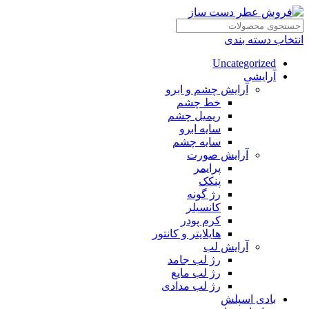
انتخاب دسته بندی
Uncategorized
آرایشی
آرایش چشم و ابرو
خط چشم
ریمیل چشم
سایه ابرو
سایه چشم
آرایش صورت
پرایمر
پنکک
رژ گونه
کانسیلر
کرم پودر
هایلایتر و کانتور
آرایش لب
رژ لب جامد
رژ لب مایع
رژ لب مدادی
بادی اسپلش