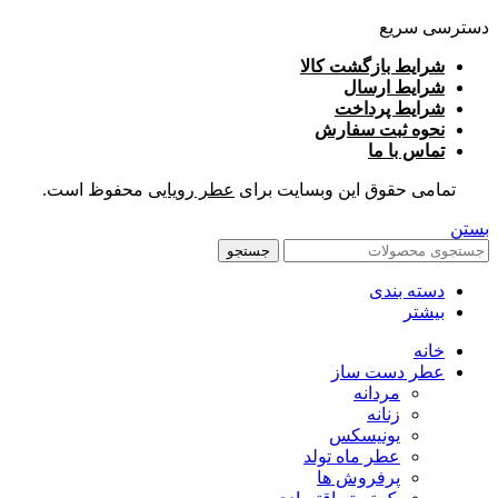
دسترسی سریع
شرایط بازگشت کالا
شرایط ارسال
شرایط پرداخت
نحوه ثبت سفارش
تماس با ما
تمامی حقوق این وبسایت برای
عطر رویایی
محفوظ است.
بستن
جستجو
دسته بندی
بیشتر
خانه
عطر دست ساز
مردانه
زنانه
یونیسکس
عطر ماه تولد
پرفروش ها