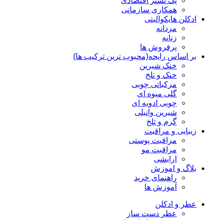
پک تستر اقتصادی
همکاری سازمانی
ادکلن هایکوالیتی
مردانه
زنانه
پرفروش ها
بر اساس رایحه(محبوب ترین ترکیب ها)
خنک شیرین
خنک و تلخ
مرکباتی چوبی
گلی میوه ای
چوبی ادویه ای
شیرین وانیلی
گرم و تلخ
زیبایی و مراقبت
مراقبت پوستی
مراقبت مو
ارایشی
بلاگ و اموزش
راهنمای خرید
آموزش ها
عطر و ادکلن
عطر دست ساز