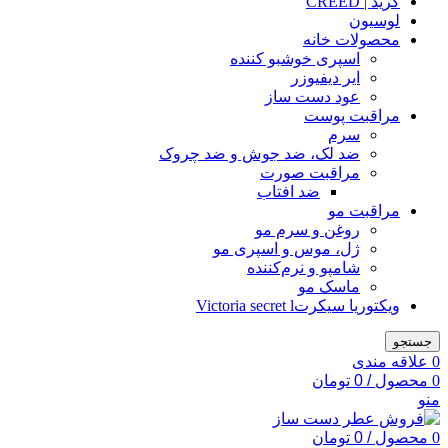
کرید | CREED
لوسیون
محصولات خانه
اسپری خوشبو کننده
ایر دیفیوزر
عود دست ساز
مراقبت پوست
سرم
ضد لک، ضد جوش و ضد چروک
مراقبت صورت
ضد افتاب
مراقبت مو
روغن و سرم مو
ژل، موس و اسپری مو
شامپو و نرم‌کننده
ماسک مو
ویکتوریا سیکرتVictoria secret l
جستجو
0
علاقه مندی
0
محصول
/
0
تومان
منو
0
محصول
/
0
تومان