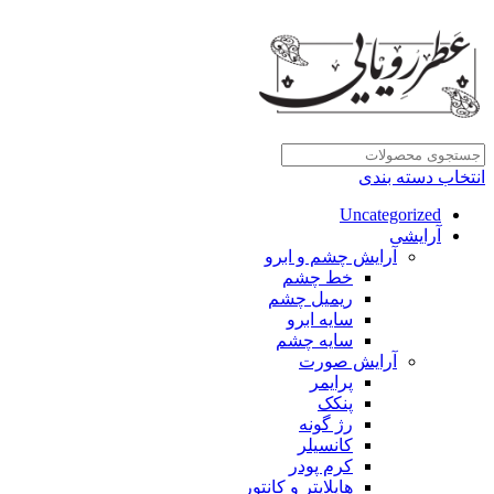
انتخاب دسته بندی
Uncategorized
آرایشی
آرایش چشم و ابرو
خط چشم
ریمیل چشم
سایه ابرو
سایه چشم
آرایش صورت
پرایمر
پنکک
رژ گونه
کانسیلر
کرم پودر
هایلایتر و کانتور