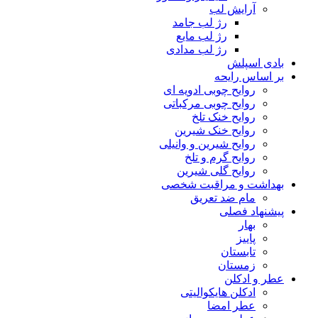
آرایش لب
رژ لب جامد
رژ لب مایع
رژ لب مدادی
بادی اسپلش
بر اساس رایحه
روایح چوبی ادویه ای
روایح چوبی مرکباتی
روایح خنک تلخ
روایح خنک شیرین
روایح شیرین و وانیلی
روایح گرم و تلخ
روایح گلی شیرین
بهداشت و مراقبت شخصی
مام ضد تعریق
پیشنهاد فصلی
بهار
پاییز
تابستان
زمستان
عطر و ادکلن
ادکلن هایکوالیتی
عطر امضا