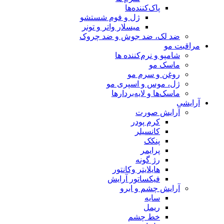
پاک‌کننده‌ها
ژل و فوم شستشو
میسلار واتر و تونر
ضد لک، ضد جوش و ضد چروک
مراقبت مو
شامپو و نرم‌کننده ها
ماسک مو
روغن و سرم مو
ژل، موس و اسپری مو
ماسک‌ها و لایه‌بردارها
آرایشی
آرایش صورت
کرم پودر
کانسیلر
پنکک
پرایمر
رژ گونه
هایلایتر وکانتور
فیکساتور آرایش
آرایش چشم و ابرو
سایه
ریمل
خط چشم