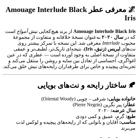
🌌 معرفی عطر
Amouage Interlude Black
Iris
Amouage Interlude Black Iris
از برند هیچ‌کجایی نیش
آمواج
است
که در
سال ۲۰۲۰
به‌عنوان نسخهٔ خلاقانه و متفاوت از مجموعهٔ
محبوب
Interlude
معرفی شد. این نسخه با تمرکز بیشتر روی
نت‌های
ایریس (زنبق، Iris)
، نتیجه‌ای تاریک‌تر، لطیف‌تر و عمقی
متفاوت از نسخهٔ اصلی به وجود آورده است — عطری که در عین
اغواگری، ‌احساسی از تعادل بین سایه و روشن را منتقل می‌کند و
تجربه‌ای پیچیده و خاص برای طرفداران رایحه‌های نیش خلق می‌کند.
🍂 ساختار رایحه و نت‌های بویایی
خانواده بویایی:
شرقی – چوبی (Oriental Woody)
عطار:
پیر نگرین (Pierre Negrin)
سال عرضه:
۲۰۲۰
طبع:
گرم، عمیق و کمی دودی
مناسب:
آقایان و بانوانی که از رایحه‌های پیچیده و لوکس لذت
می‌برند