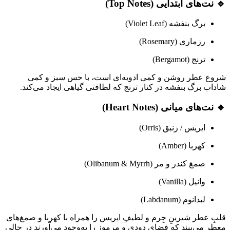
🔹 نت‌های ابتدایی (Top Notes)
برگ بنفشه (Violet Leaf)
رزماری (Rosemary)
ترنج (Bergamot)
شروع عطر روشن و کمی ادویه‌ای است، با حس سبز و کمی
شاداب برگ بنفشه در کنار ترنج که لطافتی گیاهی ایجاد می‌کند.
🔹 نت‌های میانی (Heart Notes)
ایریس / زنبق (Orris)
کهربا (Amber)
صمغ کندر و مر (Olibanum & Myrrh)
وانیل (Vanilla)
لبدانوم (Labdanum)
قلبِ عطر شیرینِ جِرم و لطیفِ ایریس را همراه با کهربا و صمغ‌های
معطر می‌بیند که فضای دودی و مرموز را به‌وجود می‌آورند در حالی