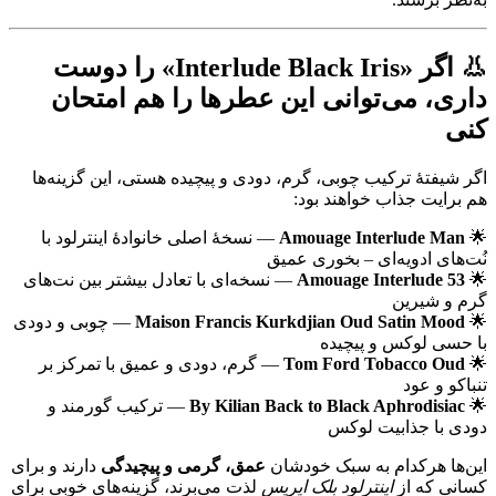
👃 اگر «Interlude Black Iris» را دوست
داری، می‌توانی این عطرها را هم امتحان
کنی
اگر شیفتهٔ ترکیب چوبی، گرم، دودی و پیچیده هستی، این گزینه‌ها
هم برایت جذاب خواهند بود:
🌟
Amouage Interlude Man
— نسخهٔ اصلی خانوادهٔ اینترلود با
نُت‌های ادویه‌ای – بخوری عمیق
🌟
Amouage Interlude 53
— نسخه‌ای با تعادل بیشتر بین نت‌های
گرم و شیرین
🌟
Maison Francis Kurkdjian Oud Satin Mood
— چوبی و دودی
با حسی لوکس و پیچیده
🌟
Tom Ford Tobacco Oud
— گرم، دودی و عمیق با تمرکز بر
تنباکو و عود
🌟
By Kilian Back to Black Aphrodisiac
— ترکیب گورمند و
دودی با جذابیت لوکس
این‌ها هرکدام به سبک خودشان
عمق، گرمی و پیچیدگی
دارند و برای
کسانی که از
اینترلود بلک ایریس
لذت می‌برند، گزینه‌های خوبی برای