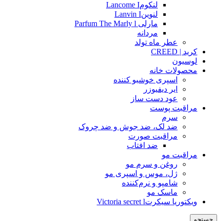
لنکومLancome I
لنوینLanvin I
مارلی Parfum The Marly l
مردانه
عطر ماه تولد
کرید | CREED
لوسیون
محصولات خانه
اسپری خوشبو کننده
ایر دیفیوزر
عود دست ساز
مراقبت پوست
سرم
ضد لک، ضد جوش و ضد چروک
مراقبت صورت
ضد افتاب
مراقبت مو
روغن و سرم مو
ژل، موس و اسپری مو
شامپو و نرم‌کننده
ماسک مو
ویکتوریا سیکرتVictoria secret l
جستجو