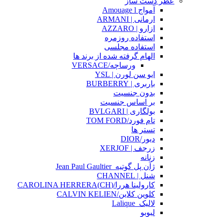
عطر دست ساز
آمواج Amouage l
ارمانی | ARMANI
ازارو | AZZARO
استفاده روزمره
استفاده مجلسی
الهام گرفته شده از برند ها
ورساچه/VERSACE
ایو سن لورن | YSL
باربری | BURBERRY
بدون جنسیت
بر اساس جنسیت
بولگاری | BVLGARI
تام فورد/TOM FORD
تستر ها
دیور/DIOR
زرجف | XERJOF
زنانه
ژآن پل گوتیه_Jean Paul Gaultier
شنل | CHANNEL
کارولینا هررا/(CH)CAROLINA HERRERA
کلوین کلاین/CALVIN KELIEN
لالیک_Lalique
لبوبو