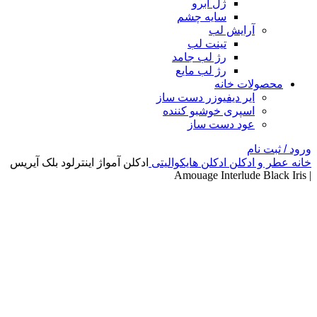
ژل ابرو
سایه چشم
آرایش لب
تینت لب
رژ لب جامد
رژ لب مایع
محصولات خانه
ایر دیفیوزر دست ساز
اسپری خوشبو کننده
عود دست ساز
ورود / ثبت نام
خانه
عطر و ادکلن
ادکلن هایکوالیتی
ادکلن آمواژ اینترلود بلک آیریس
| Amouage Interlude Black Iris