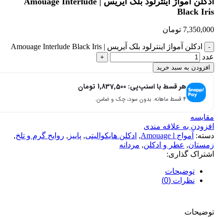
ادکلن آمواژ اینترلود بلک آیریس | Amouage Interlude
Black Iris
7,350,000
تومان
ادکلن آمواژ اینترلود بلک آیریس | Amouage Interlude Black Iris
عدد
افزودن به سبد خرید
هر قسط با اسنپ‌پی:
1,837,500
تومان
۴ قسط ماهانه. بدون سود، چک و ضامن.
مقایسه
افزودن به علاقه مندی
دسته:
آمواج Amouage l
,
ادکلن هایکوالیتی
,
پاییز
,
روایح گرم و تلخ
,
زمستان
,
عطر و ادکلن
,
مردانه
اشتراک گذاری:
توضیحات
نظرات (0)
توضیحات