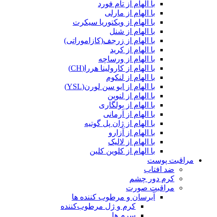
با الهام از تام فورد
با الهام از مارلی
با الهام از ویکتوریا سیکرت
با الهام از شنل
با الهام از زرجف(کازاموراتی)
با الهام از کرید
با الهام از ورساچه
با الهام از کارولینا هررا(CH)
با الهام از لنکوم
با الهام از ایو سن لورن(YSL)
با الهام از لنوین
با الهام از بولگاری
با الهام از آرمانی
با الهام از ژان پل گوتیه
با الهام از آزارو
با الهام از لالیک
با الهام از کلوین کلین
مراقبت پوست
ضد افتاب
کرم دور چشم
مراقبت صورت
آبرسان و مرطوب کننده ها
کرم و ژل مرطوب‌کننده
سرم ها