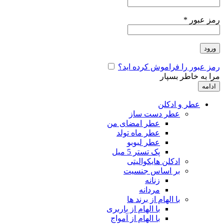
رمز عبور
*
ورود
رمز عبور را فراموش کرده اید؟
مرا به خاطر بسپار
ادامه
عطر و ادکلن
عطر دست ساز
عطر امضای من
عطر ماه تولد
عطر لبوبو
پک تستر 5 میل
ادکلن هایکوالیتی
بر اساس جنسیت
زنانه
مردانه
با الهام از برند ها
با الهام از باربری
با الهام از آمواج